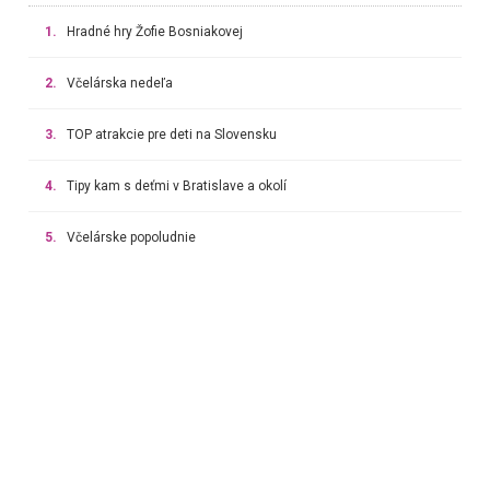
1.
Hradné hry Žofie Bosniakovej
2.
Včelárska nedeľa
3.
TOP atrakcie pre deti na Slovensku
4.
Tipy kam s deťmi v Bratislave a okolí
5.
Včelárske popoludnie