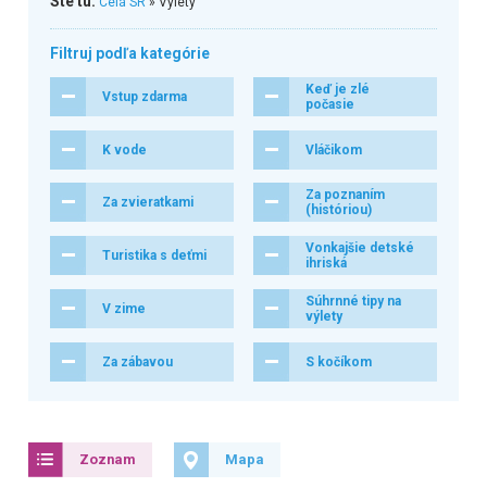
Ste tu:
Celá SR
» Výlety
Filtruj podľa kategórie
Keď je zlé
Vstup zdarma
počasie
K vode
Vláčikom
Za poznaním
Za zvieratkami
(históriou)
Vonkajšie detské
Turistika s deťmi
ihriská
Súhrnné tipy na
V zime
výlety
Za zábavou
S kočíkom
Zoznam
Mapa