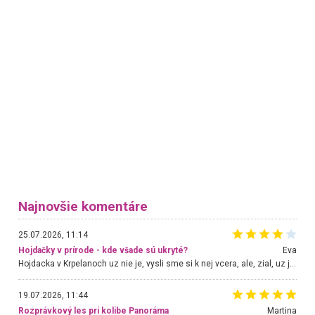
Najnovšie komentáre
25.07.2026, 11:14
Hojdačky v prírode - kde všade sú ukryté?
Eva
Hojdacka v Krpelanoch uz nie je, vysli sme si k nej vcera, ale, zial, uz je znicena. Ak sem planujete cestu len kvoli hojdacke, mozete si ju usetrit. Krasny vyhlad je tu vsak aj bez hojdacky :-)
19.07.2026, 11:44
Rozprávkový les pri kolibe Panoráma
Martina