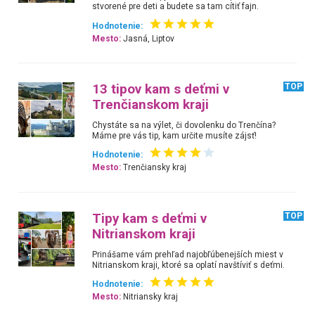
stvorené pre deti a budete sa tam cítiť fajn.
Hodnotenie:
Mesto:
Jasná, Liptov
13 tipov kam s deťmi v
TOP
Trenčianskom kraji
Chystáte sa na výlet, či dovolenku do Trenčína?
Máme pre vás tip, kam určite musíte zájsť!
Hodnotenie:
Mesto:
Trenčiansky kraj
Tipy kam s deťmi v
TOP
Nitrianskom kraji
Prinášame vám prehľad najobľúbenejších miest v
Nitrianskom kraji, ktoré sa oplatí navštíviť s deťmi.
Hodnotenie:
Mesto:
Nitriansky kraj