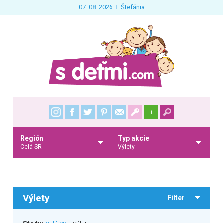
07. 08. 2026
Štefánia
+
Región
Typ akcie
Celá SR
Výlety
Výlety
Filter