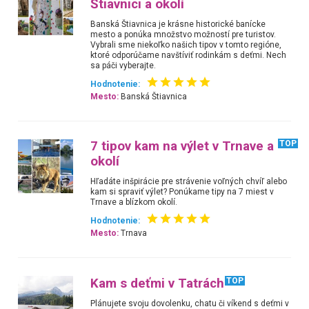
Štiavnici a okolí
Banská Štiavnica je krásne historické banícke
mesto a ponúka množstvo možností pre turistov.
Vybrali sme niekoľko našich tipov v tomto regióne,
ktoré odporúčame navštíviť rodinkám s deťmi. Nech
sa páči vyberajte.
Hodnotenie:
Mesto:
Banská Štiavnica
7 tipov kam na výlet v Trnave a
TOP
okolí
Hľadáte inšpirácie pre strávenie voľných chvíľ alebo
kam si spraviť výlet? Ponúkame tipy na 7 miest v
Trnave a blízkom okolí.
Hodnotenie:
Mesto:
Trnava
Kam s deťmi v Tatrách
TOP
Plánujete svoju dovolenku, chatu či víkend s deťmi v