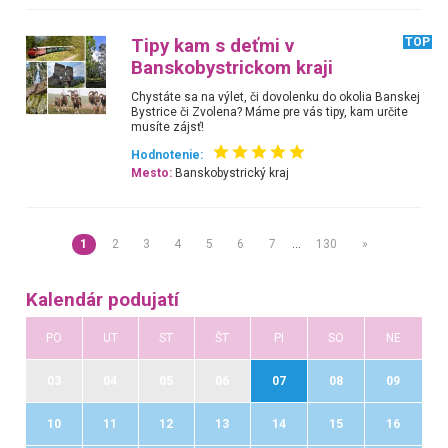
Tipy kam s deťmi v
TOP
Banskobystrickom kraji
Chystáte sa na výlet, či dovolenku do okolia Banskej
Bystrice či Zvolena? Máme pre vás tipy, kam určite
musíte zájsť!
Hodnotenie:
Mesto:
Banskobystrický kraj
1
2
3
4
5
6
7
…
130
»
Kalendár podujatí
PO
UT
ST
ŠT
PI
SO
NE
03
04
05
06
07
08
09
10
11
12
13
14
15
16