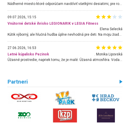
Nádherné miesto ktoré odporúčam navštíviť všetkými desiatimi, pre rodiny s deťmi, dôchodcom... Proste a jednoducho ozaj rozprávkový les.. určite ešte prídeme. Odniesli sme si na pamiatku krásne tričká,
09.07.2026, 15:15
Vnútorné detské ihrisko LEGIONARIK v LEGIA Fitness
Elena Selecká
Kútik výborný, ale hlučná hudba úplne nevhodná pre deti. Na moju žiadosť o aspoň sušenie nereagovali.
27.06.2026, 16:53
Letné kúpalisko Pezinok
. Monika Lipovská
Úžasné prostredie, napriek tomu, že je malé. Úžasná atmosféra. Voda fantastická a nádherná. Ľudí je pomerne veľa, ale su mili a ohľaduplní. Je veľmi zaujímavé sledovať, ako dokážu spolu športovať cudzí ľudia a bez ohľadu na vek. Vládne tu pohoda. Vnuka neviem dostať z vody. Ďakujem za krásny deň . Urcite sa sem vrátim. Jediný problém je s parkovaním, ale aj ten sa mi podarilo vyriešiť. Monika Bratislava
Partneri