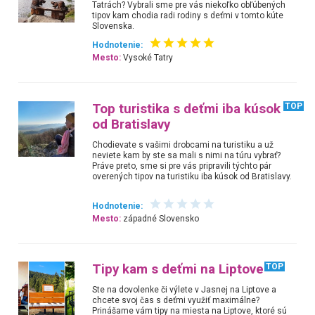
Tatrách? Vybrali sme pre vás niekoľko obľúbených
tipov kam chodia radi rodiny s deťmi v tomto kúte
Slovenska.
Hodnotenie:
Mesto:
Vysoké Tatry
Top turistika s deťmi iba kúsok
TOP
od Bratislavy
Chodievate s vašimi drobcami na turistiku a už
neviete kam by ste sa mali s nimi na túru vybrať?
Práve preto, sme si pre vás pripravili týchto pár
overených tipov na turistiku iba kúsok od Bratislavy.
Hodnotenie:
Mesto:
západné Slovensko
Tipy kam s deťmi na Liptove
TOP
Ste na dovolenke či výlete v Jasnej na Liptove a
chcete svoj čas s deťmi využiť maximálne?
Prinášame vám tipy na miesta na Liptove, ktoré sú