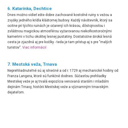
6.
Katarínka, Dechtice
Dnes možno vidieť ešte dobre zachované kostolné ruiny s vežou a
zvyšky jedného krídla kláštornej budovy. Každý návštevník, ktorý sa
ocitne pri týchto ruinách je očarený ich krásou, dôstojnosťou i
zvláštnou magickou atmosférou vyžarovanou niekoľkostoročnými
kameňmi v tichu okolitej lesnej pustatiny.
Dostatočne široká lesná
cesta je zjazdná aj pre kočíky - teda je tam prístup aj s pre "malých
turistov".
Viac inform
áci
í
7.
Mestská veža, Trnava
Neprehliadnuteľné sú aj slnečné a od r. 1729 aj mechanické hodiny od
Franza Langera, ktoré sú funkčné dodnes.
Súčasťou prehliadky
Mestskej veže je aj trvalá expozícia venovaná starším i mladším
dejinám Trnavy, histórii Mestskej veže a významným trnavským
dejateľom.