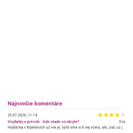
Najnovšie komentáre
25.07.2026, 11:14
Hojdačky v prírode - kde všade sú ukryté?
Eva
Hojdacka v Krpelanoch uz nie je, vysli sme si k nej vcera, ale, zial, uz je znicena. Ak sem planujete cestu len kvoli hojdacke, mozete si ju usetrit. Krasny vyhlad je tu vsak aj bez hojdacky :-)