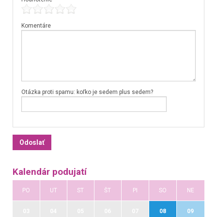
Komentáre
Otázka proti spamu: koľko je sedem plus sedem?
Kalendár podujatí
PO
UT
ST
ŠT
PI
SO
NE
03
04
05
06
07
08
09