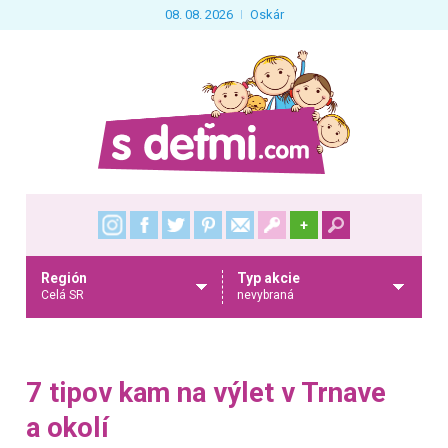
08. 08. 2026
Oskár
+
Región
Typ akcie
Celá SR
nevybraná
7 tipov kam na výlet v Trnave
a okolí