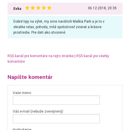
06.12.2018, 20:35
Evka
Dobré tipy na výlet, my sme navštívili Malkia Park a je to v
skratke relax, pohoda, milá spoločnosť zvierat a krásne
prostredie. Pre deti ako stvorené.
RSS kanál pre komentáre na tejto stránke
|
RSS kanál pre všetky
komentáre
Napíšte komentár
Vaše meno
Váš e-mail (nebude zverejnený)
Hodnotenie