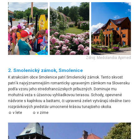
Zdroj: Medolandia Apimed
2.
Smolenický zámok, Smolenice
K atrakciám obce Smolenice patrí Smolenický zámok. Tento skvost
patrí k najvýznamnejším romanticky upraveným zámkom na Slovensku
podľa vzoru jeho stredofrancúzskych príbuzných. Dominuje mu
mohutná veža s úžasnou vyhliadkovou terasou. Schody, opevnené
nádvorie s kaplnkou a baštami, či upravená zeleň vytvárajú ideálne čaro
rozprávkových predstáv umocnené krásou tunajšieho okolia.
☺ v lete ☺ v zime