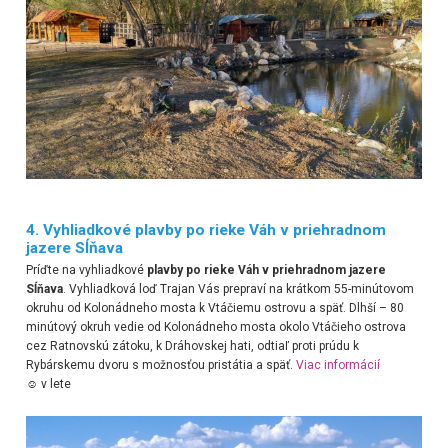
4.
Vyhliadkové plavby po rieke Váh v priehradnom
jazere Sĺňava
Pr
íďte
na vyhliadkové
plavby po rieke Váh v priehradnom jazere
Sĺňava
. Vyhliadková loď Trajan Vás prepraví na krátkom 55-minútovom
okruhu od Kolonádneho mosta k Vtáčiemu ostrovu a späť. Dlhší – 80
minútový okruh vedie od Kolonádneho mosta okolo Vtáčieho ostrova
cez Ratnovskú zátoku, k Dráhovskej hati, odtiaľ proti prúdu k
Rybárskemu dvoru s možnosťou pristátia a späť.
Viac informácií
☺ v lete