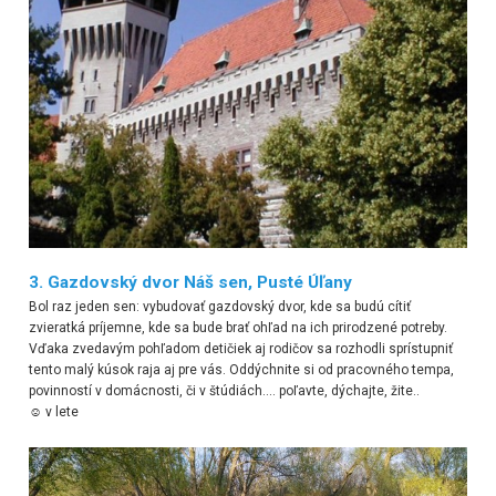
3. Gazdovský dvor Náš sen, Pusté Úľany
Bol raz jeden sen: vybudovať gazdovský dvor, kde sa budú cítiť
zvieratká príjemne, kde sa bude brať ohľad na ich prirodzené potreby.
Vďaka zvedavým pohľadom detičiek aj rodičov sa rozhodli sprístupniť
tento malý kúsok raja aj pre vás. Oddýchnite si od pracovného tempa,
povinností v domácnosti, či v štúdiách.... poľavte, dýchajte, žite..
☺ v lete