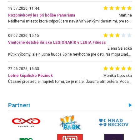
19.07.2026, 11:44
Rozprávkový les pri kolibe Panoráma
Martina
Nádherné miesto ktoré odporúčam navštíviť všetkými desiatimi, pre rodiny s deťmi, dôchodcom... Proste a jednoducho ozaj rozprávkový les.. určite ešte prídeme. Odniesli sme si na pamiatku krásne tričká,
09.07.2026, 15:15
Vnútorné detské ihrisko LEGIONARIK v LEGIA Fitness
Elena Selecká
Kútik výborný, ale hlučná hudba úplne nevhodná pre deti. Na moju žiadosť o aspoň sušenie nereagovali.
27.06.2026, 16:53
Letné kúpalisko Pezinok
. Monika Lipovská
Úžasné prostredie, napriek tomu, že je malé. Úžasná atmosféra. Voda fantastická a nádherná. Ľudí je pomerne veľa, ale su mili a ohľaduplní. Je veľmi zaujímavé sledovať, ako dokážu spolu športovať cudzí ľudia a bez ohľadu na vek. Vládne tu pohoda. Vnuka neviem dostať z vody. Ďakujem za krásny deň . Urcite sa sem vrátim. Jediný problém je s parkovaním, ale aj ten sa mi podarilo vyriešiť. Monika Bratislava
Partneri