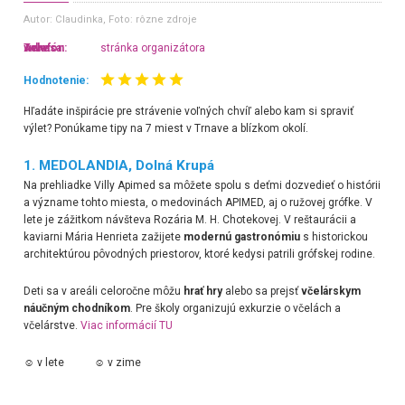
Autor: Claudinka
, Foto: rôzne zdroje
Adresa:
Telefón:
www:
stránka organizátora
Hodnotenie:
Hľadáte inšpirácie pre strávenie voľných chvíľ alebo kam si spraviť
výlet? Ponúkame tipy na 7 miest v Trnave a blízkom okolí.
1. MEDOLANDIA, Dolná Krupá
Na prehliadke Villy Apimed sa môžete spolu s deťmi dozvedieť o histórii
a význame tohto miesta, o medovinách APIMED, aj o ružovej grófke. V
lete je zážitkom návšteva Rozária M. H. Chotekovej. V reštaurácii a
kaviarni Mária Henrieta zažijete
modernú gastronómiu
s historickou
architektúrou pôvodných priestorov, ktoré kedysi patrili grófskej rodine.
Deti sa v areáli celoročne môžu
hrať hry
alebo sa prejsť
včelárskym
náučným chodníkom
. Pre školy organizujú exkurzie o včelách a
včelárstve.
Viac informácií TU
☺ v lete ☺ v zime