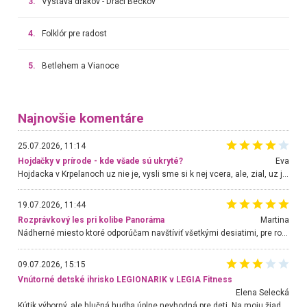
3.
Výstava drakov - Dračí Beckov
4.
Folklór pre radost
5.
Betlehem a Vianoce
Najnovšie komentáre
25.07.2026, 11:14
Hojdačky v prírode - kde všade sú ukryté?
Eva
Hojdacka v Krpelanoch uz nie je, vysli sme si k nej vcera, ale, zial, uz je znicena. Ak sem planujete cestu len kvoli hojdacke, mozete si ju usetrit. Krasny vyhlad je tu vsak aj bez hojdacky :-)
19.07.2026, 11:44
Rozprávkový les pri kolibe Panoráma
Martina
Nádherné miesto ktoré odporúčam navštíviť všetkými desiatimi, pre rodiny s deťmi, dôchodcom... Proste a jednoducho ozaj rozprávkový les.. určite ešte prídeme. Odniesli sme si na pamiatku krásne tričká,
09.07.2026, 15:15
Vnútorné detské ihrisko LEGIONARIK v LEGIA Fitness
Elena Selecká
Kútik výborný, ale hlučná hudba úplne nevhodná pre deti. Na moju žiadosť o aspoň sušenie nereagovali.