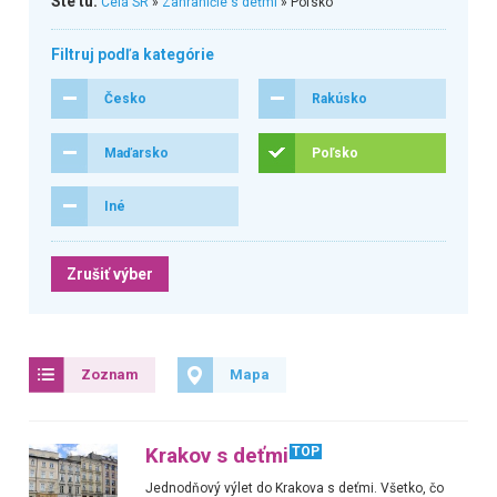
Ste tu:
Celá SR
»
Zahraničie s deťmi
» Poľsko
Filtruj podľa kategórie
Česko
Rakúsko
Maďarsko
Poľsko
Iné
Zrušiť výber
Zoznam
Mapa
Krakov s deťmi
TOP
Jednodňový výlet do Krakova s deťmi. Všetko, čo