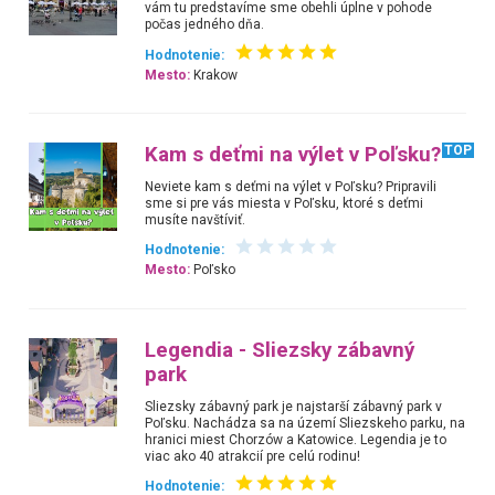
vám tu predstavíme sme obehli úplne v pohode
počas jedného dňa.
Hodnotenie:
Mesto:
Krakow
Kam s deťmi na výlet v Poľsku?
TOP
Neviete kam s deťmi na výlet v Poľsku? Pripravili
sme si pre vás miesta v Poľsku, ktoré s deťmi
musíte navštíviť.
Hodnotenie:
Mesto:
Poľsko
Legendia - Sliezsky zábavný
park
Sliezsky zábavný park je najstarší zábavný park v
Poľsku. Nachádza sa na území Sliezskeho parku, na
hranici miest Chorzów a Katowice. Legendia je to
viac ako 40 atrakcií pre celú rodinu!
Hodnotenie: