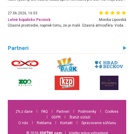
27.06.2026, 16:53
Letné kúpalisko Pezinok
. Monika Lipovská
Úžasné prostredie, napriek tomu, že je malé. Úžasná atmosféra. Voda fantastická a nádherná. Ľudí je pomerne veľa, ale su mili a ohľaduplní. Je veľmi zaujímavé sledovať, ako dokážu spolu športovať cudzí ľudia a bez ohľadu na vek. Vládne tu pohoda. Vnuka neviem dostať z vody. Ďakujem za krásny deň . Urcite sa sem vrátim. Jediný problém je s parkovaním, ale aj ten sa mi podarilo vyriešiť. Monika Bratislava
Partneri
2% z dane
l
FAQ
l
Partneri
l
Podmienky
l
Cookies
l
GDPR
l
Štatút súťaží
O nás
l
Reklama
l
Kontakt
l
Spracovanie súhlasu
© 2026
SDEŤMI.com
l
Všetky práva vyhradené