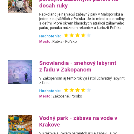
dosah ruky
Rabkoland je najväčší zábavný park v Malopoľsku a
jeden z najväčších v Poľsku. Je to miesto pre rodiny
s deťmi, ktoré okrem klasických atrakcií zábavného
parku, ponúka múzeum rekordov a kuriozít Poľska.
Hodnotenie:
Mesto:
Rabka - Poľsko
Snowlandia - snehový labyrint
z ľadu v Zakopanom
V Zakopanom aj tento rok vyrástol úchvatný labyrint
z ľadu.
Hodnotenie:
Mesto:
Zakopané, Poľsko
Vodný park - zábava na vode v
Krakove
V Krakove si okrem pamiatok užije zábavu aj vo