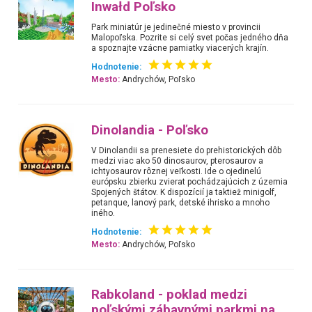
Inwałd Poľsko
Park miniatúr je jedinečné miesto v provincii
Malopoľska. Pozrite si celý svet počas jedného dňa
a spoznajte vzácne pamiatky viacerých krajín.
Hodnotenie:
Mesto:
Andrychów, Poľsko
Dinolandia - Poľsko
V Dinolandii sa prenesiete do prehistorických dôb
medzi viac ako 50 dinosaurov, pterosaurov a
ichtyosaurov rôznej veľkosti. Ide o ojedinelú
európsku zbierku zvierat pochádzajúcich z územia
Spojených štátov. K dispozícií ja taktiež minigolf,
petanque, lanový park, detské ihrisko a mnoho
iného.
Hodnotenie:
Mesto:
Andrychów, Poľsko
Rabkoland - poklad medzi
poľskými zábavnými parkmi na