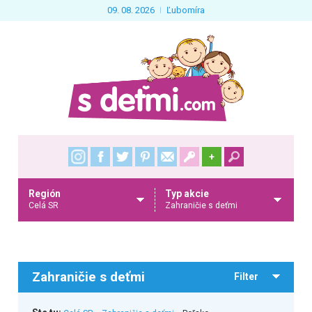
09. 08. 2026
Ľubomíra
+
Región
Typ akcie
Celá SR
Zahraničie s deťmi
Zahraničie s deťmi
Filter