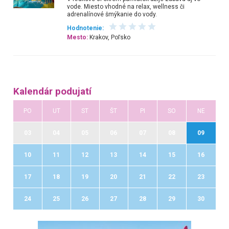
vode. Miesto vhodné na relax, wellness či
adrenalínové šmýkanie do vody.
Hodnotenie:
Mesto:
Krakov, Poľsko
Kalendár podujatí
PO
UT
ST
ŠT
PI
SO
NE
03
04
05
06
07
08
09
10
11
12
13
14
15
16
17
18
19
20
21
22
23
24
25
26
27
28
29
30