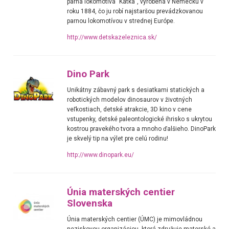
parná lokomotíva "Katka", vyrobená v Nemecku v
roku 1884, čo ju robí najstaršou prevádzkovanou
parnou lokomotívou v strednej Európe.
http://www.detskazeleznica.sk/
Dino Park
Unikátny zábavný park s desiatkami statických a
robotických modelov dinosaurov v životných
veľkostiach, detské atrakcie, 3D kino v cene
vstupenky, detské paleontologické ihrisko s ukrytou
kostrou pravekého tvora a mnoho ďalšieho. DinoPark
je skvelý tip na výlet pre celú rodinu!
http://www.dinopark.eu/
Únia materských centier
Slovenska
Únia materských centier (ÚMC) je mimovládnou
neziskovou organizáciou, ktorá združuje materské a