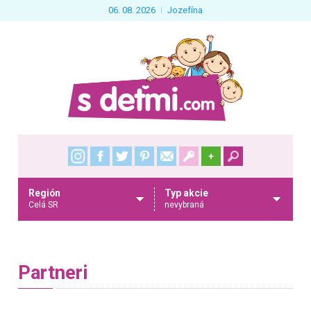
06. 08. 2026
Jozefína
+
Región
Typ akcie
Celá SR
nevybraná
Partneri