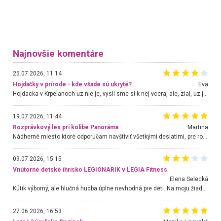
Najnovšie komentáre
25.07.2026, 11:14
Hojdačky v prírode - kde všade sú ukryté?
Eva
Hojdacka v Krpelanoch uz nie je, vysli sme si k nej vcera, ale, zial, uz je znicena. Ak sem planujete cestu len kvoli hojdacke, mozete si ju usetrit. Krasny vyhlad je tu vsak aj bez hojdacky :-)
19.07.2026, 11:44
Rozprávkový les pri kolibe Panoráma
Martina
Nádherné miesto ktoré odporúčam navštíviť všetkými desiatimi, pre rodiny s deťmi, dôchodcom... Proste a jednoducho ozaj rozprávkový les.. určite ešte prídeme. Odniesli sme si na pamiatku krásne tričká,
09.07.2026, 15:15
Vnútorné detské ihrisko LEGIONARIK v LEGIA Fitness
Elena Selecká
Kútik výborný, ale hlučná hudba úplne nevhodná pre deti. Na moju žiadosť o aspoň sušenie nereagovali.
27.06.2026, 16:53