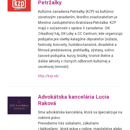
Petržalky
Kultúrne zariadenia Petržalky (KZP) sú kultúrno-
osvetovým zariadením, ktorého zriaďovateľom je
Miestne zastupiteľstvo Bratislava-Petržalka. KZP
majú v súčasnosti v správe 3 zariadenia - DK
Zrkadlový háj, DK Lúky a CC Centrum, kde organizujú
podujatia pre všetky kategórie obyvateľov (súťaže,
festivaly, koncerty, hudobno-tanečné, divadelné a
filmové predstavenia, prehliadky, výstavy, voľno-
časové podujatia, kurzy, krúžky, tvorivé dielne a
ďalšie aktivity v rôznych odboroch kultúrnej a
osvetovej činnosti).
http://kzp.sk/
Advokátska kancelária Lucia
Raková
Sme advokátska kancelária, ktorá sa špecializuje na
rodinné právo.
Prevedieme Vás úskaliami, zákutiami
i ťažkosťami, ktoré práve v rodine, manželstve alebo