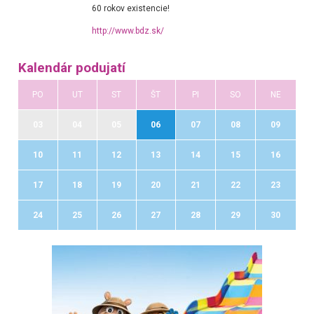
60 rokov existencie!
http://www.bdz.sk/
Kalendár podujatí
PO
UT
ST
ŠT
PI
SO
NE
03
04
05
06
07
08
09
10
11
12
13
14
15
16
17
18
19
20
21
22
23
24
25
26
27
28
29
30