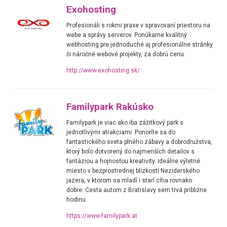
Exohosting
Profesionáli s rokmi praxe v spravovaní priestoru na
webe a správy serverov. Ponúkame kvalitný
webhosting pre jednoduché aj profesionálne stránky
či náročné webové projekty, za dobrú cenu.
http://www.exohosting.sk/
Familypark Rakúsko
Familypark je viac ako iba zážitkový park s
jednotlivými atrakciami. Ponoríte sa do
fantastického sveta plného zábavy a dobrodružstva,
ktorý bolo dotvorený do najmenších detailov s
fantáziou a hojnosťou kreativity. Ideálne výletné
miesto v bezprostrednej blízkosti Neziderského
jazera, v ktorom sa mladí i starí cítia rovnako
dobre.
Cesta autom z Bratislavy sem trvá približne
hodinu.
https://www.familypark.at