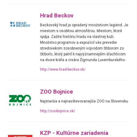
Hrad Beckov
Beckovský hrad je opradený množstvom legiend. Je
miestom s osobitou atmosférou. Miestom, ktoré
spája. Zažite históriu hradu na vlastnej koži.
Množstvo programov a expozícií vás prevedie
stredovekom zosobneným vojvodom Stiborom zo
Stiboríc, ktorý patril k najvýznamnejším šľachticom
na dvore kráľa a cisára Žigmunda Luxemburského.
http://www.hrad-beckov.sk/
ZOO Bojnice
Najstaršia a najnavštevovanejšia ZOO na Slovensku
http://zoobojnice.sk/
KZP - Kultúrne zariadenia