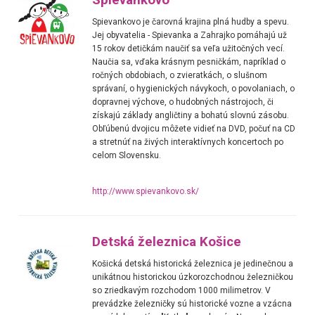
Spievankovo je čarovná krajina plná hudby a spevu.
Jej obyvatelia - Spievanka a Zahrajko pomáhajú už
15 rokov detičkám naučiť sa veľa užitočných vecí.
Naučia sa, vďaka krásnym pesničkám, napríklad o
ročných obdobiach, o zvieratkách, o slušnom
správaní, o hygienických návykoch, o povolaniach, o
dopravnej výchove, o hudobných nástrojoch, či
získajú základy angličtiny a bohatú slovnú zásobu.
Obľúbenú dvojicu môžete vidieť na DVD, počuť na CD
a stretnúť na živých interaktívnych koncertoch po
celom Slovensku.
http://www.spievankovo.sk/
Detská železnica Košice
Košická detská historická železnica je jedinečnou a
unikátnou historickou úzkorozchodnou železničkou
so zriedkavým rozchodom 1000 milimetrov. V
prevádzke železničky sú historické vozne a vzácna