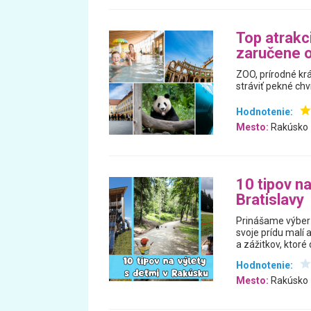
Top atrakc
zaručene op
ZOO, prírodné krá
stráviť pekné chví
Hodnotenie:
Mesto:
Rakúsko
10 tipov n
Bratislavy
Prinášame výber 
svoje prídu malí 
a zážitkov, ktoré
Hodnotenie:
Mesto:
Rakúsko