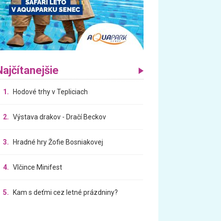
Najčítanejšie
1.
Hodové trhy v Tepliciach
2.
Výstava drakov - Dračí Beckov
3.
Hradné hry Žofie Bosniakovej
4.
Vlčince Minifest
5.
Kam s deťmi cez letné prázdniny?