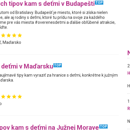
ch tipov kam s deťmi v Budapešti
TOP
tom od Bratislavy. Budapešť je miesto, ktoré si získa nielen
e, ale aj rodiny s deťmi, ktoré tu prídu na svoje za každého
 sme pre vás miesta #overenesdetmi a ďalšie obľúbené atrakcie,
íďte.
, Maďarsko
 deťmi v Maďarsku
TOP
2
H
aujímavé tipy kam vyraziť za hranice s deťmi, konkrétne k južným
ďarska.
1
o
R
ipov kam s deťmi na Južnej Morave
TOP