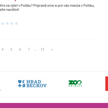
mi na výlet v Poľsku? Pripravili sme si pre vás miesta v Poľsku,
íte navštíviť.
4
5
6
7
…
15
»