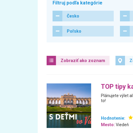
Filtruj podľa kategórie
Česko
Poľsko
Zobraziť ako zoznam
Z
TOP tipy k
Plánujete výlet a
to!
Hodnotenie:
Mesto:
Viedeň