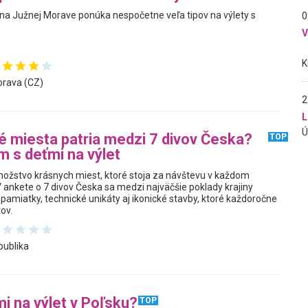
na Južnej Morave ponúka nespočetne veľa tipov na výlety s
0
rava (CZ)
2
L
ré miesta patria medzi 7 divov Česka?
TOP
m s deťmi na výlet
žstvo krásnych miest, ktoré stoja za návštevu v každom
 ankete o 7 divov Česka sa medzi najväčšie poklady krajiny
é pamiatky, technické unikáty aj ikonické stavby, ktoré každoročne
tov.
publika
i na výlet v Poľsku?
TOP