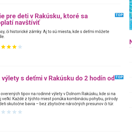
ie pre deti v Rakúsku, ktoré sa
TOP
latí navštíviť
sy, či historické zámky. Aj to sú miesta, kde s deťmi môžete
le.
a výlety s deťmi v Rakúsku do 2 hodín od
TOP
overených tipov na rodinné výlety v Dolnom Rakúsku, kde si na
aj veľkí. Každé z týchto miest ponúka kombináciu pohybu, prírody
 deti skutočne bavia – bez zbytočne náročných presunov či túr.