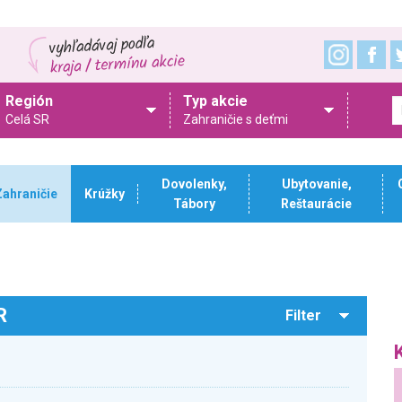
Región
Typ akcie
Celá SR
Zahraničie s deťmi
Dovolenky,
Ubytovanie,
Zahraničie
Krúžky
Tábory
Reštaurácie
R
Filter