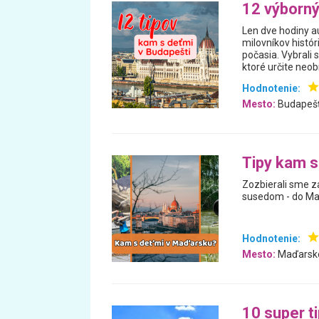
12 výborný
Len dve hodiny au
milovníkov históri
počasia. Vybrali
ktoré určite neob
Hodnotenie:
Mesto:
Budapešť
Tipy kam s
Zozbierali sme z
susedom - do Ma
Hodnotenie:
Mesto:
Maďarsk
10 super t