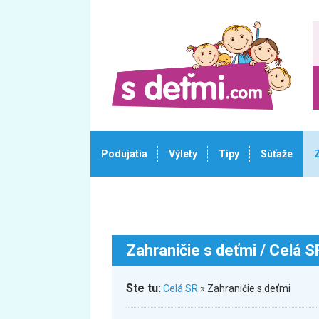
Podujatia
Výlety
Tipy
Súťaže
Zahraničie s deťmi
/ Celá S
Ste tu:
Celá SR
» Zahraničie s deťmi