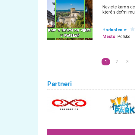
Neviete kam s deť
ktoré s deťmi mus
Hodnotenie:
Mesto:
Poľsko
1
2
3
Partneri