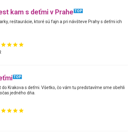
st kam s deťmi v Prahe
TOP
arky, reštaurácie, ktoré sú fajn a pri návšteve Prahy s deťmi ich
R
eťmi
TOP
 do Krakova s deťmi. Všetko, čo vám tu predstavíme sme obehli
očas jedného dňa.