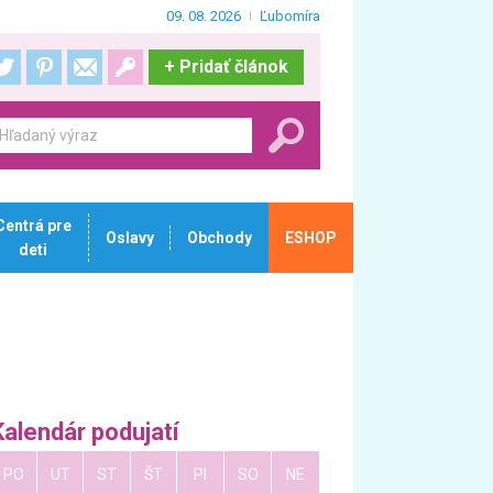
09. 08. 2026
Ľubomíra
+
Pridať článok
Centrá pre
Oslavy
Obchody
ESHOP
deti
Kalendár podujatí
PO
UT
ST
ŠT
PI
SO
NE