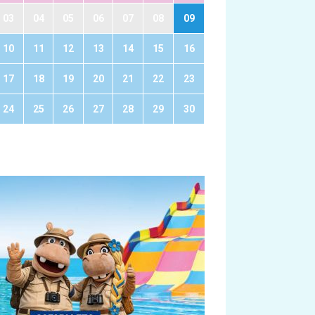
03
04
05
06
07
08
09
10
11
12
13
14
15
16
17
18
19
20
21
22
23
24
25
26
27
28
29
30