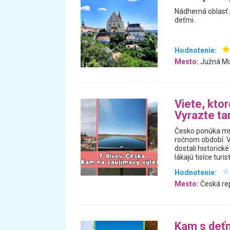
Nádherná oblasť 
deťmi.
Hodnotenie:
Mesto:
Južná Mo
Viete, kto
Vyrazte ta
Česko ponúka mno
ročnom období. V
dostali historick
lákajú tisíce turis
Hodnotenie:
Mesto:
Česká re
Kam s deťm