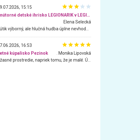
9.07.2026, 15:15
Vnútorné detské ihrisko LEGIONARIK v LEGIA Fitness
Elena Selecká
Kútik výborný, ale hlučná hudba úplne nevhodná pre deti. Na moju žiadosť o aspoň sušenie nereagovali.
7.06.2026, 16:53
etné kúpalisko Pezinok
. Monika Lipovská
Úžasné prostredie, napriek tomu, že je malé. Úžasná atmosféra. Voda fantastická a nádherná. Ľudí je pomerne veľa, ale su mili a ohľaduplní. Je veľmi zaujímavé sledovať, ako dokážu spolu športovať cudzí ľudia a bez ohľadu na vek. Vládne tu pohoda. Vnuka neviem dostať z vody. Ďakujem za krásny deň . Urcite sa sem vrátim. Jediný problém je s parkovaním, ale aj ten sa mi podarilo vyriešiť. Monika Bratislava