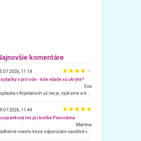
Najnovšie komentáre
5.07.2026, 11:14
ojdačky v prírode - kde všade sú ukryté?
Eva
Hojdacka v Krpelanoch uz nie je, vysli sme si k nej vcera, ale, zial, uz je znicena. Ak sem planujete cestu len kvoli hojdacke, mozete si ju usetrit. Krasny vyhlad je tu vsak aj bez hojdacky :-)
9.07.2026, 11:44
ozprávkový les pri kolibe Panoráma
Martina
Nádherné miesto ktoré odporúčam navštíviť všetkými desiatimi, pre rodiny s deťmi, dôchodcom... Proste a jednoducho ozaj rozprávkový les.. určite ešte prídeme. Odniesli sme si na pamiatku krásne tričká,