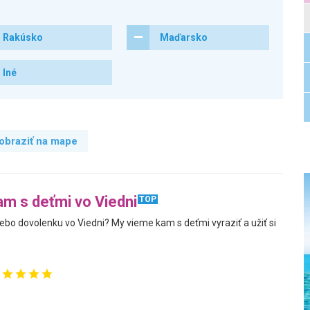
Rakúsko
Maďarsko
Iné
obraziť na mape
am s deťmi vo Viedni
TOP
lebo dovolenku vo Viedni? My vieme kam s deťmi vyraziť a užiť si