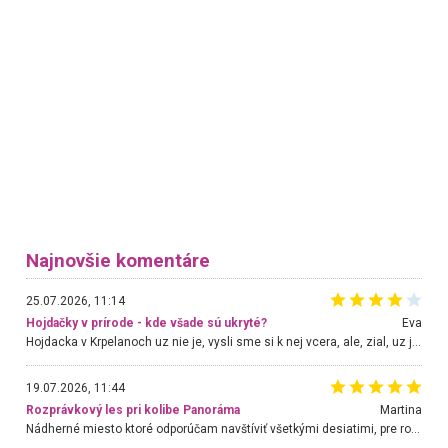
Najnovšie komentáre
25.07.2026, 11:14
Hojdačky v prírode - kde všade sú ukryté?
Eva
Hojdacka v Krpelanoch uz nie je, vysli sme si k nej vcera, ale, zial, uz je znicena. Ak sem planujete cestu len kvoli hojdacke, mozete si ju usetrit. Krasny vyhlad je tu vsak aj bez hojdacky :-)
19.07.2026, 11:44
Rozprávkový les pri kolibe Panoráma
Martina
Nádherné miesto ktoré odporúčam navštíviť všetkými desiatimi, pre rodiny s deťmi, dôchodcom... Proste a jednoducho ozaj rozprávkový les.. určite ešte prídeme. Odniesli sme si na pamiatku krásne tričká,