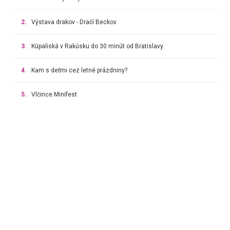
2.
Výstava drakov - Dračí Beckov
3.
Kúpaliská v Rakúsku do 30 minút od Bratislavy
4.
Kam s deťmi cez letné prázdniny?
5.
Vlčince Minifest