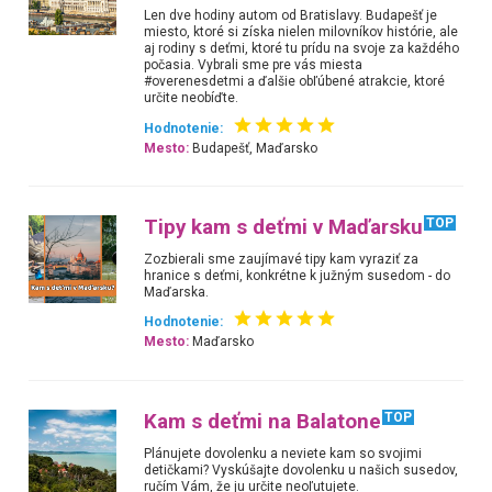
Len dve hodiny autom od Bratislavy. Budapešť je
miesto, ktoré si získa nielen milovníkov histórie, ale
aj rodiny s deťmi, ktoré tu prídu na svoje za každého
počasia. Vybrali sme pre vás miesta
#overenesdetmi a ďalšie obľúbené atrakcie, ktoré
určite neobíďte.
Hodnotenie:
Mesto:
Budapešť, Maďarsko
Tipy kam s deťmi v Maďarsku
TOP
Zozbierali sme zaujímavé tipy kam vyraziť za
hranice s deťmi, konkrétne k južným susedom - do
Maďarska.
Hodnotenie:
Mesto:
Maďarsko
Kam s deťmi na Balatone
TOP
Plánujete dovolenku a neviete kam so svojimi
detičkami? Vyskúšajte dovolenku u našich susedov,
ručím Vám, že ju určite neoľutujete.