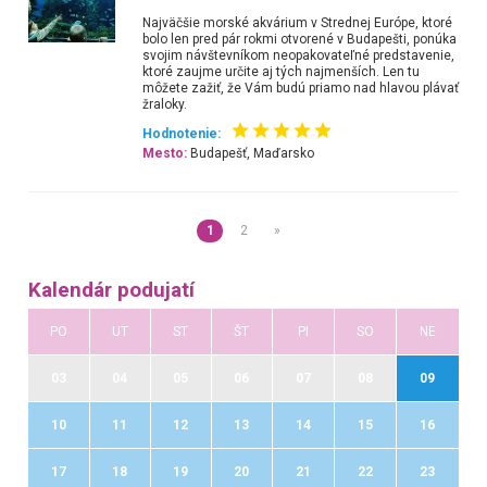
Najväčšie morské akvárium v Strednej Európe, ktoré
bolo len pred pár rokmi otvorené v Budapešti, ponúka
svojim návštevníkom neopakovateľné predstavenie,
ktoré zaujme určite aj tých najmenších. Len tu
môžete zažiť, že Vám budú priamo nad hlavou plávať
žraloky.
Hodnotenie:
Mesto:
Budapešť, Maďarsko
1
2
»
Kalendár podujatí
PO
UT
ST
ŠT
PI
SO
NE
03
04
05
06
07
08
09
10
11
12
13
14
15
16
17
18
19
20
21
22
23