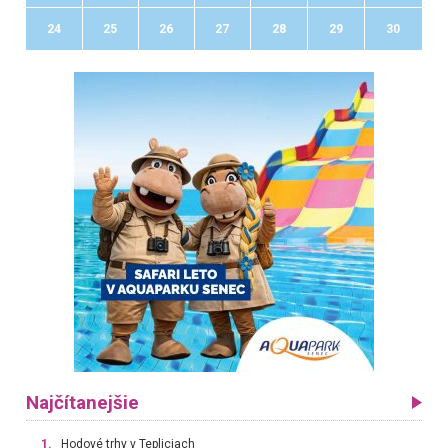
24
25
26
27
28
29
30
Najčítanejšie
1.
Hodové trhy v Tepliciach