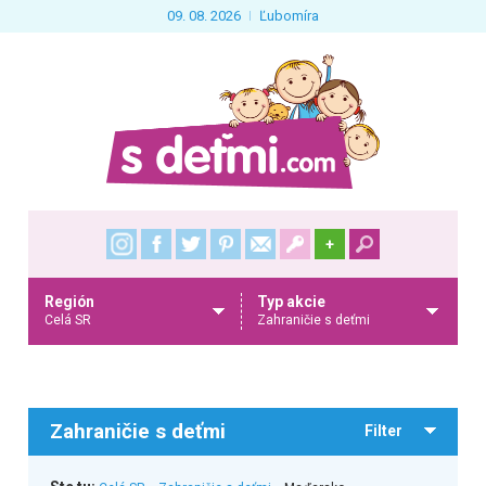
09. 08. 2026
Ľubomíra
+
Región
Typ akcie
Celá SR
Zahraničie s deťmi
Zahraničie s deťmi
Filter