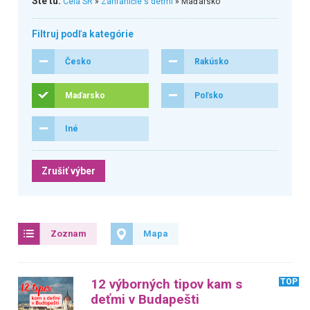
Ste tu:
Celá SR
»
Zahraničie s deťmi
» Maďarsko
Filtruj podľa kategórie
Česko
Rakúsko
Maďarsko
Poľsko
Iné
Zrušiť výber
Zoznam
Mapa
12 výborných tipov kam s
TOP
deťmi v Budapešti