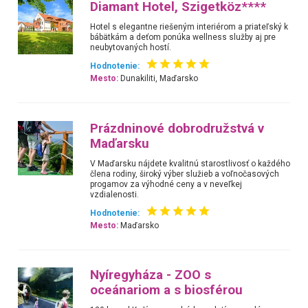
Diamant Hotel, Szigetköz****
Hotel s elegantne riešeným interiérom a priateľský k
bábätkám a deťom ponúka wellness služby aj pre
neubytovaných hostí.
Hodnotenie:
Mesto:
Dunakiliti, Maďarsko
Prázdninové dobrodružstvá v
Maďarsku
V Maďarsku nájdete kvalitnú starostlivosť o každého
člena rodiny, široký výber služieb a voľnočasových
progamov za výhodné ceny a v neveľkej
vzdialenosti.
Hodnotenie:
Mesto:
Maďarsko
Nyíregyháza - ZOO s
oceánariom a s biosférou