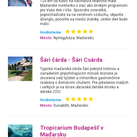
120 km od Košíc sa nachádza relatívne malé
Maďarské mestečko s viac ako širokým programom
pre Vaše deti i Vás. Spoznáte zvieratká,
poprechádzate sa na čerstvom vzduchu, objavíte
džunglu, ponoríte sa medzi žraloky. Jeden deň bude
málo.
Hodnotenie:
Mesto:
Nyíregyháza, Maďarsko
Šári čárda - Šári Csárda
Typická maďarská čárda Šári pokrytá trstinou a
zariadením pripomínajúcim minulé storočie je
otvorená celý týždeň a milovníkov gastronómie
očakáva s domácimi chuťami. Pre potešenie malých
i veľkých je na dvore obrovské detské ihrisko a
detské ZOO.
Hodnotenie:
Mesto:
Dunakiliti, Maďarsko
Tropicarium Budapešť v
Maďarsku