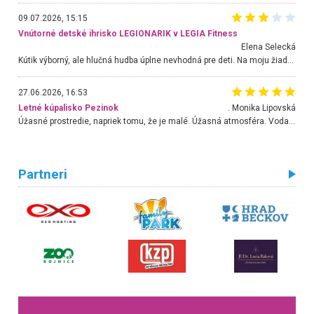
09.07.2026, 15:15
Vnútorné detské ihrisko LEGIONARIK v LEGIA Fitness
Elena Selecká
Kútik výborný, ale hlučná hudba úplne nevhodná pre deti. Na moju žiadosť o aspoň sušenie nereagovali.
27.06.2026, 16:53
Letné kúpalisko Pezinok
. Monika Lipovská
Úžasné prostredie, napriek tomu, že je malé. Úžasná atmosféra. Voda fantastická a nádherná. Ľudí je pomerne veľa, ale su mili a ohľaduplní. Je veľmi zaujímavé sledovať, ako dokážu spolu športovať cudzí ľudia a bez ohľadu na vek. Vládne tu pohoda. Vnuka neviem dostať z vody. Ďakujem za krásny deň . Urcite sa sem vrátim. Jediný problém je s parkovaním, ale aj ten sa mi podarilo vyriešiť. Monika Bratislava
Partneri