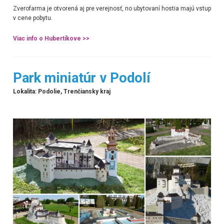
Zverofarma je otvorená aj pre verejnosť, no
ubytovaní hostia majú vstup
v cene pobytu
.
Viac info o Hubertíkove >>
Park miniatúr v Podolí
Lokalita: Podolie, Trenčiansky kraj