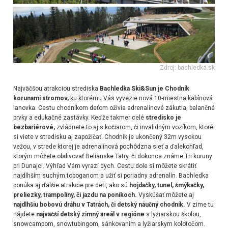
Zdroj: bachledka.sk
Najväčšou atrakciou strediska
Bachledka Ski&Sun je Chodník
korunami stromov,
ku ktorému Vás vyvezie nová 10-miestna kabínová
lanovka. Cestu chodníkom deťom oživia adrenalínové zákutia, balančné
prvky a edukačné zastávky. Keďže takmer celé
stredisko je
bezbariérové,
zvládnete to aj s kočiarom, či invalidným vozíkom, ktoré
si viete v stredisku aj zapožičať. Chodník je ukončený 32m vysokou
vežou, v strede ktorej je adrenalínová pochôdzna sieť a ďalekohľad,
ktorým môžete obdivovať Belianske Tatry, či dokonca známe Tri koruny
pri Dunajci. Výhľad Vám vyrazí dych. Cestu dole si môžete skrátiť
najdlhším suchým toboganom a užiť si poriadny adrenalín. Bachledka
ponúka aj ďalšie atrakcie pre deti, ako sú
hojdačky, tunel, šmýkačky,
preliezky, trampolíny, či jazdu na poníkoch.
Vyskúšať môžete aj
najdlhšiu bobovú dráhu v Tatrách, či detský náučný chodník.
V zime tu
nájdete
najväčší detský zimný areál v regióne
s lyžiarskou školou,
snowcampom, snowtubingom, sánkovaním a lyžiarskym kolotočom.