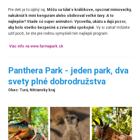
Pre deti je to úplný raj.
Môžu sa túlať v králičkove, spoznať miniovečky,
nakuknúť k mini kengurám alebo obdivovať veľké ťavy. A to
najlepšie? Všade sú super animátori. Vysvetlia, ukážu a dajú pozor,
aby bolo všetko bezpečné a zvieratká spokojné.
Vy si zatiaľ môžete
užiť pocit, že ste pre rodinu vymysleli ten najlepší program.
Viac info na
www.farmapark.sk
Panthera Park - jeden park, dva
svety plné dobrodružstva
Obec: Turá, Nitriansky kraj