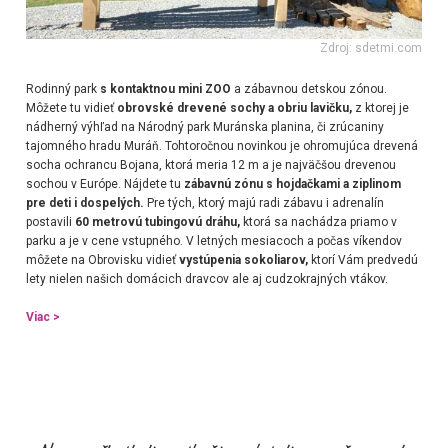
Zdroj: sdetmi.com
Rodinný park
s kontaktnou mini ZOO
a zábavnou detskou zónou.
Môžete tu vidieť
obrovské drevené sochy a obriu lavičku,
z ktorej je
nádherný výhľad na Národný park Muránska planina, či zrúcaniny
tajomného hradu Muráň. Tohtoročnou novinkou je ohromujúca drevená
socha ochrancu Bojana, ktorá meria 12 m a je najväčšou drevenou
sochou v Európe. Nájdete tu
zábavnú zónu s hojdačkami a ziplinom
pre deti i dospelých.
Pre tých, ktorý majú radi zábavu i adrenalín
postavili
60 metrovú tubingovú dráhu,
ktorá sa nachádza priamo v
parku a je v cene vstupného. V letných mesiacoch a počas víkendov
môžete na Obrovisku vidieť
vystúpenia sokoliarov,
ktorí Vám predvedú
lety nielen našich domácich dravcov ale aj cudzokrajných vtákov.
Viac >