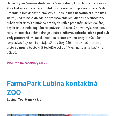
Habakuky sú
čarovná dedinka na Donovaloch,
ktorú tvoria domčeky v
štýle ľudovo-fantazijnej architektúry na motívy rozprávok z pera Pavla
Emanuela Dobšinského. Návšteva u nás je
ideálna voľba pre rodiny s
deťmi,
keďže naše divadelné predstavenia ich vtiahnu do atmosféry
príbehov hrdinov zo stránok detských kníh a predstáv. Už len čakáte,
aký hrdina či nebodaj sám rozprávkar Dobšinský na vás vykukne spoza
rohu. V priebehu celého dňa je u nás
o zábavu, pohodu i niečo pod zub
vždy postarané.
V Habakukoch sa ocitnete v skutočných výšinách,
rozprávkové bytosti tu lietajú až do výšky 950 metrov nad morom a
preto sa musia často krát teplejšie obliecť. Mysli na to aj ty, keď k nám
pôjdeš...
Viac info na habakuky.eu >>
FarmaPark Lubina kontaktná
ZOO
Lubina, Trenčiansky kraj