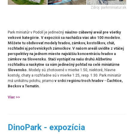
Zdroj: parkminiatur.sk
Park miniatúr v Podolí je jedinečný
náučno-zábavný areál pre všetky
vekové kategórie. V expozícii sa nachádza viac ako 100 modelov.
Môžete tu obdivovať modely hradov, zámkov, kostolíkov, chát,
rozhľadní aj poľovníckych zámočkov. V našom areáli uvidíte z vtáčej
perspektívy na jednom mieste najväčšiu koncentráciu hradov a
zámkov na Slovensku. Stačí vystúpiť na našu druhú Alžbetinu
rozhľadňu a naskytne sa vám jedinečný pohľad na celé miniatúrne
Slovensko.
Modely sú zhotovené v mierke 1:50, niektoré, hlavne
kostoly, chaty a rozhľadne sú v mierke 1:25, resp. 1:30. Park miniatúr
má unikátnu polohu, priamo
v srdci regiónu troch hradov - Čachtice,
Beckov a Tematín.
Viac >>
DinoPark - expozícia