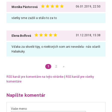
06.01.2019, 22:50
Monika Pástorová
všetky sme zažili a stálo to za to
31.12.2018, 15:38
Elena Bolfová
Vďaka za skvelé tipy, o niektorých som ani nevedela - nás očarili
Habakuky.
1
2
»
RSS kanál pre komentáre na tejto stránke
|
RSS kanál pre všetky
komentáre
Napíšte komentár
Vaše meno