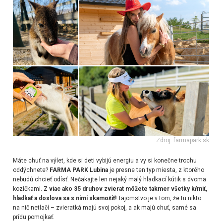
Zdroj: farmapark.sk
Máte chuť na výlet, kde si deti vybijú energiu a vy si konečne trochu
oddýchnete?
FARMA PARK Lubina
je presne ten typ miesta, z ktorého
nebudú chcieť odísť. Nečakajte len nejaký malý hladkací kútik s dvoma
kozičkami.
Z viac ako 35 druhov zvierat môžete takmer všetky kŕmiť,
hladkať a doslova sa s nimi skamošiť!
Tajomstvo je v tom, že tu nikto
na nič netlačí – zvieratká majú svoj pokoj, a ak majú chuť, samé sa
prídu pomojkať.