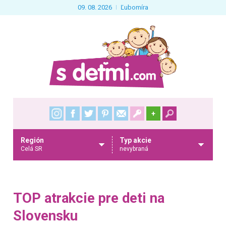
09. 08. 2026
Ľubomíra
+
Región
Typ akcie
Celá SR
nevybraná
TOP atrakcie pre deti na
Slovensku