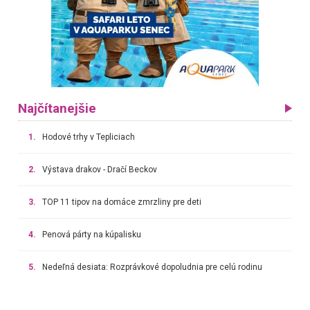
Najčítanejšie
1.
Hodové trhy v Tepliciach
2.
Výstava drakov - Dračí Beckov
3.
TOP 11 tipov na domáce zmrzliny pre deti
4.
Penová párty na kúpalisku
5.
Nedeľná desiata: Rozprávkové dopoludnia pre celú rodinu