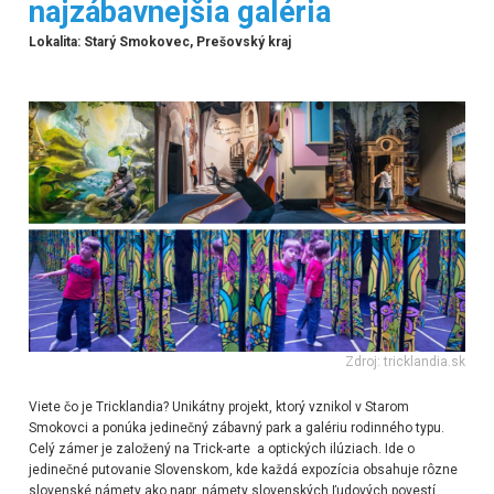
najzábavnejšia galéria
Lokalita: Starý Smokovec, Prešovský kraj
Zdroj: tricklandia.sk
Viete čo je Tricklandia? Unikátny projekt, ktorý vznikol v Starom
Smokovci a ponúka jedinečný zábavný park a galériu rodinného typu.
Celý zámer je založený na Trick-arte a optických ilúziach. Ide o
jedinečné putovanie Slovenskom, kde každá expozícia obsahuje rôzne
slovenské námety ako napr. námety slovenských ľudových povestí,