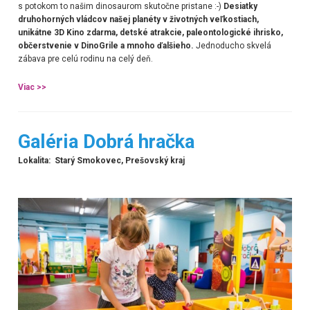
s potokom to našim dinosaurom skutočne pristane :-)
Desiatky
druhohorných vládcov našej planéty v životných veľkostiach,
unikátne 3D Kino zdarma, detské atrakcie, paleontologické ihrisko,
občerstvenie v DinoGrile a mnoho ďalšieho.
Jednoducho skvelá
zábava pre celú rodinu na celý deň.
Viac >>
G
aléria Dobrá hračka
Lokalita: Starý Smokovec, Prešovský kraj