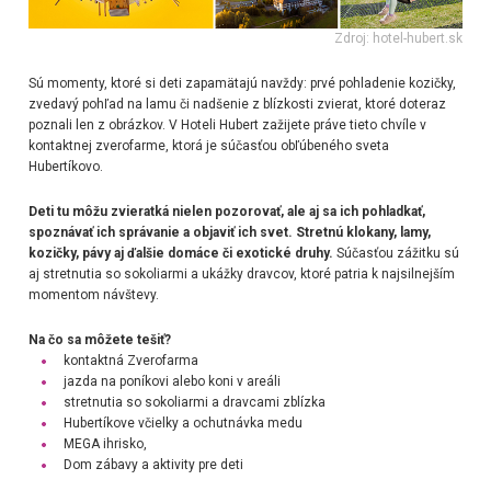
Zdroj: hotel-hubert.sk
Sú momenty, ktoré si deti zapamätajú navždy: prvé pohladenie kozičky,
zvedavý pohľad na lamu či nadšenie z blízkosti zvierat, ktoré doteraz
poznali len z obrázkov. V
Hoteli Hubert
zažijete práve tieto chvíle v
kontaktnej zverofarme, ktorá je súčasťou obľúbeného
sveta
Hubertíkovo
.
Deti tu môžu zvieratká nielen pozorovať, ale aj sa ich pohladkať,
spoznávať ich správanie a objaviť ich svet. Stretnú klokany, lamy,
kozičky, pávy aj ďalšie domáce či exotické druhy.
Súčasťou zážitku sú
aj stretnutia so sokoliarmi a ukážky dravcov, ktoré patria k najsilnejším
momentom návštevy.
Na čo sa môžete tešiť?
kontaktná Zverofarma
jazda na poníkovi alebo koni v areáli
stretnutia so sokoliarmi a dravcami zblízka
Hubertíkove včielky a ochutnávka medu
MEGA ihrisko,
Dom zábavy a aktivity pre deti