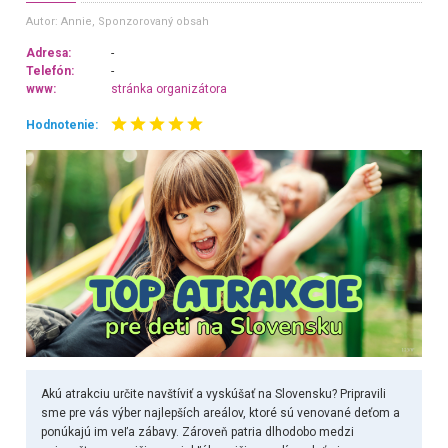
Autor: Annie
, Sponzorovaný obsah
Adresa:
-
Telefón:
-
www:
stránka organizátora
Hodnotenie:
Akú atrakciu určite navštíviť a vyskúšať na Slovensku? Pripravili
sme pre vás výber najlepších areálov, ktoré sú venované deťom a
ponúkajú im veľa zábavy. Zároveň patria dlhodobo medzi