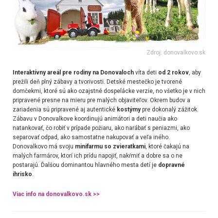
Zdroj: donovalkovo.sk
Interaktívny areál pre rodiny na Donovaloch
víta deti
od 2 rokov
, aby
prežili deň plný zábavy a tvorivosti. Detské mestečko je tvorené
domčekmi, ktoré sú ako ozajstné dospelácke verzie, no všetko je v nich
pripravené presne na mieru pre malých objaviteľov. Okrem budov a
zariadenia sú pripravené aj autentické
kostýmy
pre dokonalý zážitok.
Zábavu v Donovalkove koordinujú animátori a deti naučia ako
natankovať, čo robiť v prípade požiaru, ako narábať s peniazmi, ako
separovať odpad, ako samostatne nakupovať a veľa iného.
Donovalkovo má svoju
minifarmu so zvieratkami
, ktoré čakajú na
malých farmárov, ktorí ich prídu napojiť, nakŕmiť a dobre sa o ne
postarajú. Ďalšou dominantou hlavného mesta detí je
dopravné
ihrisko
.
Viac info na donovalkovo.sk >>