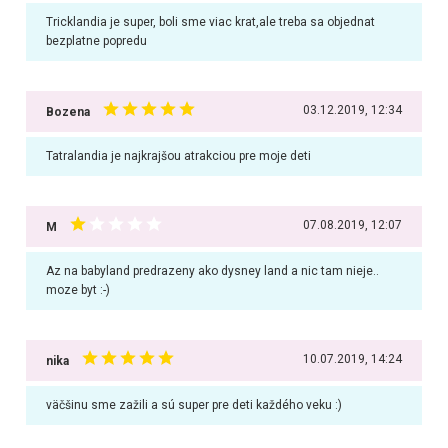
Tricklandia je super, boli sme viac krat,ale treba sa objednat
bezplatne popredu
03.12.2019, 12:34
Bozena
Tatralandia je najkrajšou atrakciou pre moje deti
07.08.2019, 12:07
M
Az na babyland predrazeny ako dysney land a nic tam nieje..
moze byt :-)
10.07.2019, 14:24
nika
väčšinu sme zažili a sú super pre deti každého veku :)