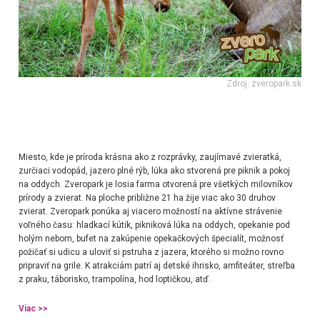
Zdroj: zveropark.sk
Miesto, kde je príroda krásna ako z rozprávky, zaujímavé zvieratká,
zurčiaci vodopád, jazero plné rýb, lúka ako stvorená pre piknik a pokoj
na oddych. Zveropark je losia farma otvorená pre všetkých milovníkov
prírody a zvierat. Na ploche približne 21 ha žije viac ako 30 druhov
zvierat. Zveropark ponúka aj viacero možností na aktívne strávenie
voľného času: hladkací kútik, pikniková lúka na oddych, opekanie pod
holým nebom, bufet na zakúpenie opekačkových špecialít, možnosť
požičať si udicu a uloviť si pstruha z jazera, ktorého si možno rovno
pripraviť na grile. K atrakciám patrí aj detské ihrisko, amfiteáter, streľba
z praku, táborisko, trampolína, hod loptičkou, atď.
Viac
>>