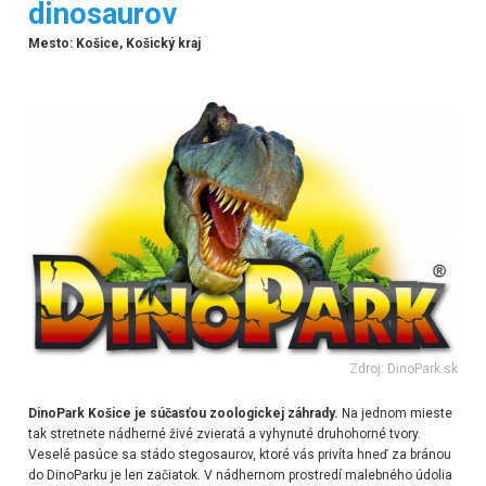
dinosaurov
Mesto: Košice, Košický kraj
Zdroj: DinoPark.sk
DinoPark Košice je súčasťou zoologickej záhrady.
Na jednom mieste
tak stretnete nádherné živé zvieratá a vyhynuté druhohorné tvory.
Veselé pasúce sa stádo stegosaurov, ktoré vás privíta hneď za bránou
do DinoParku je len začiatok. V nádhernom prostredí malebného údolia