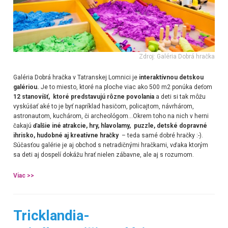
Zdroj: Galéria Dobrá hračka
Galéria Dobrá hračka v Tatranskej Lomnici je
interaktívnou detskou
galériou.
Je to miesto, ktoré na ploche viac ako 500 m2 ponúka deťom
12 stanovíšť, ktoré predstavujú rôzne povolania
a deti si tak môžu
vyskúšať aké to je byť napríklad hasičom, policajtom, návrhárom,
astronautom, kuchárom, či archeológom...Okrem toho na nich v herni
čakajú
ďalšie iné atrakcie, hry, hlavolamy, puzzle, detské dopravné
ihrisko, hudobné aj kreatívne hračky
– teda samé dobré hračky :-).
Súčasťou galérie je aj obchod s netradičnými hračkami, vďaka ktorým
sa deti aj dospelí dokážu hrať nielen zábavne, ale aj s rozumom.
Viac >>
Tricklandia-