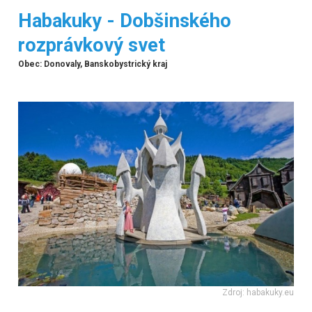
Habakuky - Dobšinského
rozprávkový svet
Obec: Donovaly, Banskobystrický kraj
Zdroj: habakuky.eu