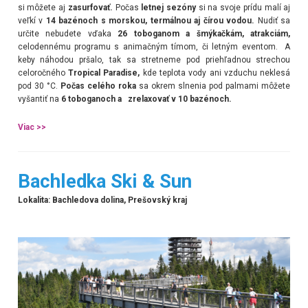
si môžete aj
zasurfovať.
Počas
letnej sezóny
si na svoje prídu malí aj
veľkí v
14 bazénoch
s morskou, termálnou aj čírou vodou.
Nudiť sa
určite nebudete vďaka
26 toboganom a šmýkačkám
, atrakciám,
celodennému programu s animačným tímom, či letným
eventom
. A
keby náhodou pršalo, tak sa stretneme pod priehľadnou strechou
celoročného
Tropical Paradise,
kde teplota vody ani vzduchu neklesá
pod 30 °C.
Počas celého roka
sa okrem slnenia pod palmami môžete
vyšantiť na
6 toboganoch a zrelaxovať v 10 bazénoch.
Viac >>
Bachledka Ski & Sun
Lokalita: Bachledova dolina, Prešovský kraj