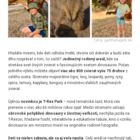
Zdroj: pantherapark.sk
Hľadáte miesto, kde deti odložia mobil, otvoria oči dokorán a budú ešte
dlho rozprávať o tom, čo zažili?
Jedinečný rodinný areál,
kde sa
stretáva svet živých zvierat s fascinujúcim svetom dinosaurov. Počas
jedného výletu môžete objaviť
viac ako 800 zvierat vyše 75 druhov
z
celého sveta. Stretnete majestátne tigre, levy, leopardy, pumy, rysy,
opice, lemury, kapybary, kengury a množstvo ďalších zaujímavých
zvierat.
Úplnou
novinkou je T-Rex Park
– nová tematická časť, ktorá vás
prenesie o viac ako 66 miliónov rokov späť. Medzi stromami ožívajú
obrovské pohyblivé dinosaury v životnej veľkosti,
nechýba jazda na
T-Rexovi, hľadanie fosílií, interaktívne a edukatívne tabule, kino o vzniku
dinosaurov ani množstvo miest na originálne rodinné fotografie.
Deti sa nielen zabavia, ale sa aj veľa naučia.
Celý areál je navrhnutý tak,