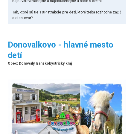
najnavštevovanejšie a najobľúbenejšie u rodín s deťmi.
Tak, ktoré sú tie
TOP atrakcie pre deti,
ktoré treba rozhodne zažiť
a otestovať?
Donovalkovo - hlavné mesto
detí
Obec: Donovaly, Banskobystrický kraj