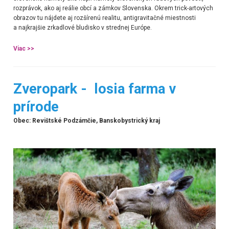
rozprávok, ako aj reálie obcí a zámkov Slovenska. Okrem trick-artových
obrazov tu nájdete aj rozšírenú realitu, antigravitačné miestnosti
a najkrajšie zrkadlové bludisko v strednej Európe.
Viac >>
Zveropark - losia farma v
prírode
Obec:
Revištské Podzámčie
, Banskobystrický kraj