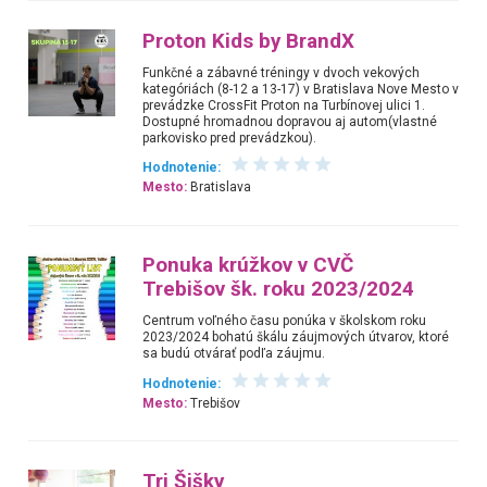
Proton Kids by BrandX
Funkčné a zábavné tréningy v dvoch vekových
kategóriách (8-12 a 13-17) v Bratislava Nove Mesto v
prevádzke CrossFit Proton na Turbínovej ulici 1.
Dostupné hromadnou dopravou aj autom(vlastné
parkovisko pred prevádzkou).
Hodnotenie:
Mesto:
Bratislava
Ponuka krúžkov v CVČ
Trebišov šk. roku 2023/2024
Centrum voľného času ponúka v školskom roku
2023/2024 bohatú škálu záujmových útvarov, ktoré
sa budú otvárať podľa záujmu.
Hodnotenie:
Mesto:
Trebišov
Tri Šišky