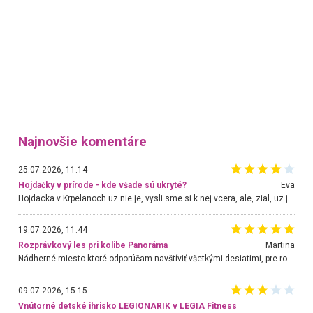
Najnovšie komentáre
25.07.2026, 11:14
Hojdačky v prírode - kde všade sú ukryté?
Eva
Hojdacka v Krpelanoch uz nie je, vysli sme si k nej vcera, ale, zial, uz je znicena. Ak sem planujete cestu len kvoli hojdacke, mozete si ju usetrit. Krasny vyhlad je tu vsak aj bez hojdacky :-)
19.07.2026, 11:44
Rozprávkový les pri kolibe Panoráma
Martina
Nádherné miesto ktoré odporúčam navštíviť všetkými desiatimi, pre rodiny s deťmi, dôchodcom... Proste a jednoducho ozaj rozprávkový les.. určite ešte prídeme. Odniesli sme si na pamiatku krásne tričká,
09.07.2026, 15:15
Vnútorné detské ihrisko LEGIONARIK v LEGIA Fitness