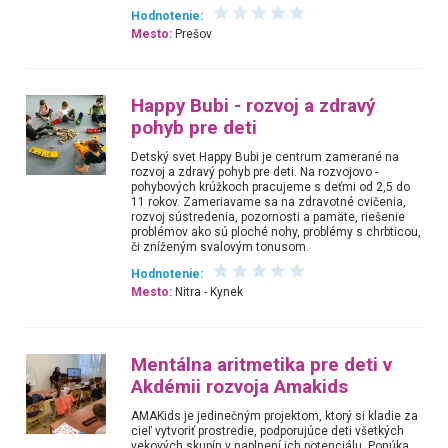
Hodnotenie:
Mesto:
Prešov
Happy Bubi - rozvoj a zdravý
pohyb pre deti
Detský svet Happy Bubi je centrum zamerané na
rozvoj a zdravý pohyb pre deti. Na rozvojovo -
pohybových krúžkoch pracujeme s deťmi od 2,5 do
11 rokov. Zameriavame sa na zdravotné cvičenia,
rozvoj sústredenia, pozornosti a pamäte, riešenie
problémov ako sú ploché nohy, problémy s chrbticou,
či zníženým svalovým tonusom.
Hodnotenie:
Mesto:
Nitra - Kynek
Mentálna aritmetika pre deti v
Akdémii rozvoja Amakids
AMAKids je jedinečným projektom, ktorý si kladie za
cieľ vytvoriť prostredie, podporujúce deti všetkých
vekových skupín v naplnení ich potenciálu. Ponúka