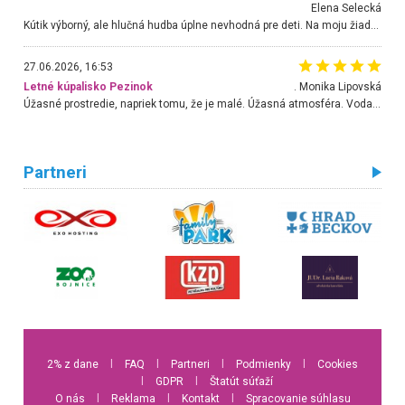
Elena Selecká
Kútik výborný, ale hlučná hudba úplne nevhodná pre deti. Na moju žiadosť o aspoň sušenie nereagovali.
27.06.2026, 16:53
Letné kúpalisko Pezinok
. Monika Lipovská
Úžasné prostredie, napriek tomu, že je malé. Úžasná atmosféra. Voda fantastická a nádherná. Ľudí je pomerne veľa, ale su mili a ohľaduplní. Je veľmi zaujímavé sledovať, ako dokážu spolu športovať cudzí ľudia a bez ohľadu na vek. Vládne tu pohoda. Vnuka neviem dostať z vody. Ďakujem za krásny deň . Urcite sa sem vrátim. Jediný problém je s parkovaním, ale aj ten sa mi podarilo vyriešiť. Monika Bratislava
Partneri
2% z dane
l
FAQ
l
Partneri
l
Podmienky
l
Cookies
l
GDPR
l
Štatút súťaží
O nás
l
Reklama
l
Kontakt
l
Spracovanie súhlasu