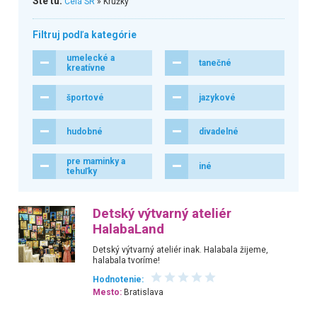
Ste tu:
Celá SR
» Krúžky
Filtruj podľa kategórie
umelecké a
tanečné
kreatívne
športové
jazykové
hudobné
divadelné
pre maminky a
iné
tehuľky
Detský výtvarný ateliér
HalabaLand
Detský výtvarný ateliér inak. Halabala žijeme,
halabala tvoríme!
Hodnotenie:
Mesto:
Bratislava