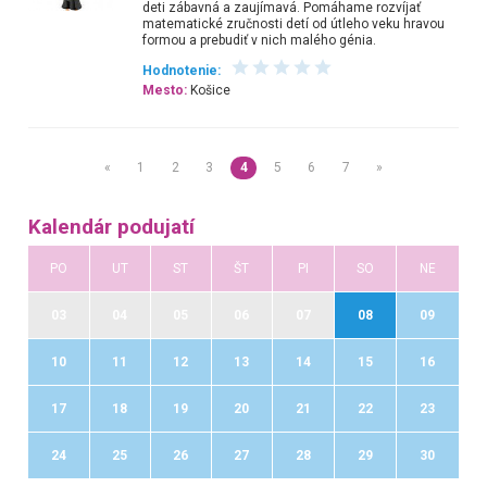
deti zábavná a zaujímavá. Pomáhame rozvíjať
matematické zručnosti detí od útleho veku hravou
formou a prebudiť v nich malého génia.
Hodnotenie:
Mesto:
Košice
«
1
2
3
4
5
6
7
»
Kalendár podujatí
PO
UT
ST
ŠT
PI
SO
NE
03
04
05
06
07
08
09
10
11
12
13
14
15
16
17
18
19
20
21
22
23
24
25
26
27
28
29
30