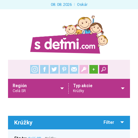
08. 08. 2026
Oskár
+
Región
Typ akcie
Celá SR
Krúžky
Krúžky
Filter