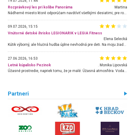
19.07.2026, 11:44
Rozprávkový les pri kolibe Panoráma
Martina
Nádherné miesto ktoré odporúčam navštíviť všetkými desiatimi, pre rodiny s deťmi, dôchodcom... Proste a jednoducho ozaj rozprávkový les.. určite ešte prídeme. Odniesli sme si na pamiatku krásne tričká,
09.07.2026, 15:15
Vnútorné detské ihrisko LEGIONARIK v LEGIA Fitness
Elena Selecká
Kútik výborný, ale hlučná hudba úplne nevhodná pre deti. Na moju žiadosť o aspoň sušenie nereagovali.
27.06.2026, 16:53
Letné kúpalisko Pezinok
. Monika Lipovská
Úžasné prostredie, napriek tomu, že je malé. Úžasná atmosféra. Voda fantastická a nádherná. Ľudí je pomerne veľa, ale su mili a ohľaduplní. Je veľmi zaujímavé sledovať, ako dokážu spolu športovať cudzí ľudia a bez ohľadu na vek. Vládne tu pohoda. Vnuka neviem dostať z vody. Ďakujem za krásny deň . Urcite sa sem vrátim. Jediný problém je s parkovaním, ale aj ten sa mi podarilo vyriešiť. Monika Bratislava
Partneri