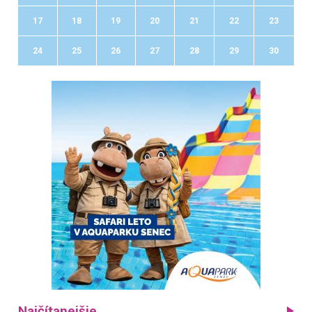
17
18
19
20
21
22
23
24
25
26
27
28
29
30
Najčítanejšie