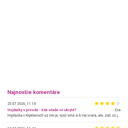
Najnovšie komentáre
25.07.2026, 11:14
Hojdačky v prírode - kde všade sú ukryté?
Eva
Hojdacka v Krpelanoch uz nie je, vysli sme si k nej vcera, ale, zial, uz je znicena. Ak sem planujete cestu len kvoli hojdacke, mozete si ju usetrit. Krasny vyhlad je tu vsak aj bez hojdacky :-)