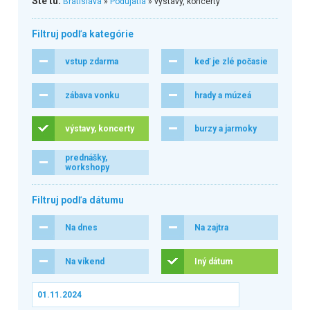
Ste tu:
Bratislava
»
Podujatia
» výstavy, koncerty
Filtruj podľa kategórie
vstup zdarma
keď je zlé počasie
zábava vonku
hrady a múzeá
výstavy, koncerty
burzy a jarmoky
prednášky,
workshopy
Filtruj podľa dátumu
Na dnes
Na zajtra
Na víkend
Iný dátum