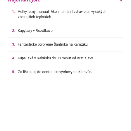
1.
Veľký letný manuál: Ako si chrániť zdravie pri vysokých
vonkajších teplotách
2.
Kapybary v Rozálkove
3.
Fantastické otvorenie Šantiska na Kamzíku
4.
Kúpaliská v Rakúsku do 30 minút od Bratislavy
5.
Za líškou aj do centra ekovýchovy na Kamzíku