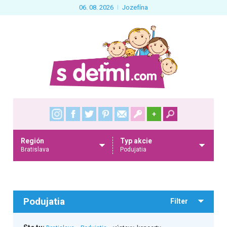
06. 08. 2026
Jozefína
+
Región
Typ akcie
Bratislava
Podujatia
Podujatia
Filter