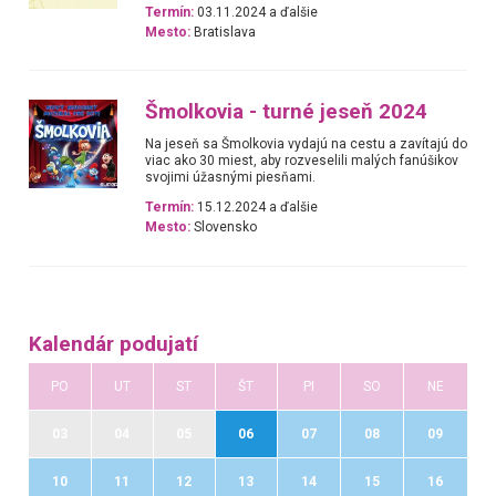
Termín:
03.11.2024 a ďalšie
Mesto:
Bratislava
Šmolkovia - turné jeseň 2024
Na jeseň sa Šmolkovia vydajú na cestu a zavítajú do
viac ako 30 miest, aby rozveselili malých fanúšikov
svojimi úžasnými piesňami.
Termín:
15.12.2024 a ďalšie
Mesto:
Slovensko
Kalendár podujatí
PO
UT
ST
ŠT
PI
SO
NE
03
04
05
06
07
08
09
10
11
12
13
14
15
16