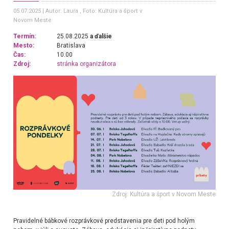
05.07.2025
Autor: Laura
, Foto: Kultúra a šport v
Novom Meste
Termín:
25.08.2025
a ďalšie
Mesto:
Bratislava
Čas:
10.00
Zdroj:
stránka organizátora
Zdroj: Kultúra a šport v Novom Meste
Pravidelné bábkové rozprávkové predstavenia pre deti pod holým