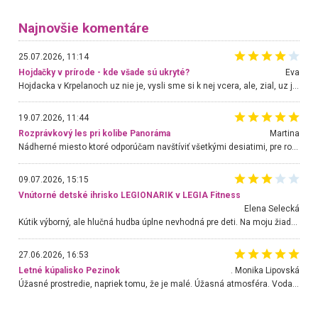
Najnovšie komentáre
25.07.2026, 11:14
Hojdačky v prírode - kde všade sú ukryté?
Eva
Hojdacka v Krpelanoch uz nie je, vysli sme si k nej vcera, ale, zial, uz je znicena. Ak sem planujete cestu len kvoli hojdacke, mozete si ju usetrit. Krasny vyhlad je tu vsak aj bez hojdacky :-)
19.07.2026, 11:44
Rozprávkový les pri kolibe Panoráma
Martina
Nádherné miesto ktoré odporúčam navštíviť všetkými desiatimi, pre rodiny s deťmi, dôchodcom... Proste a jednoducho ozaj rozprávkový les.. určite ešte prídeme. Odniesli sme si na pamiatku krásne tričká,
09.07.2026, 15:15
Vnútorné detské ihrisko LEGIONARIK v LEGIA Fitness
Elena Selecká
Kútik výborný, ale hlučná hudba úplne nevhodná pre deti. Na moju žiadosť o aspoň sušenie nereagovali.
27.06.2026, 16:53
Letné kúpalisko Pezinok
. Monika Lipovská
Úžasné prostredie, napriek tomu, že je malé. Úžasná atmosféra. Voda fantastická a nádherná. Ľudí je pomerne veľa, ale su mili a ohľaduplní. Je veľmi zaujímavé sledovať, ako dokážu spolu športovať cudzí ľudia a bez ohľadu na vek. Vládne tu pohoda. Vnuka neviem dostať z vody. Ďakujem za krásny deň . Urcite sa sem vrátim. Jediný problém je s parkovaním, ale aj ten sa mi podarilo vyriešiť. Monika Bratislava