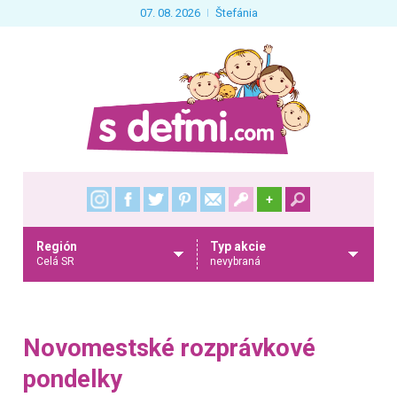
07. 08. 2026
Štefánia
+
Región
Typ akcie
Celá SR
nevybraná
Novomestské rozprávkové
pondelky