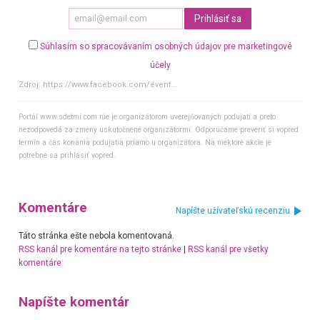
Súhlasím so spracovávaním osobných údajov pre marketingové
účely
Zdroj:
https://www.facebook.com/event...
Portál www.sdetmi.com nie je organizátorom uverejňovaných podujatí a preto
nezodpovedá za zmeny uskutočnené organizátormi. Odporúčame preveriť si vopred
termín a čas konania podujatia priamo u organizátora. Na niektoré akcie je
potrebné sa prihlásiť vopred.
Komentáre
Napíšte užívateľskú recenziu
Táto stránka ešte nebola komentovaná.
RSS kanál pre komentáre na tejto stránke
|
RSS kanál pre všetky
komentáre
Napíšte komentár