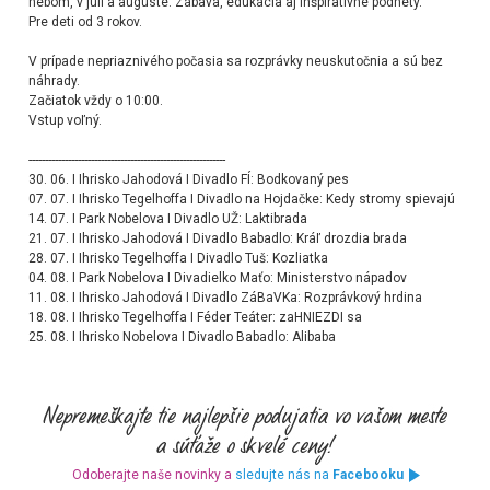
nebom, v júli a auguste. Zábava, edukácia aj inšpiratívne podnety.
Pre deti od 3 rokov.
V prípade nepriaznivého počasia sa rozprávky neuskutočnia a sú bez
náhrady.
Začiatok vždy o 10:00.
Vstup voľný.
------------------------------------------------------------
30. 06. I Ihrisko Jahodová I Divadlo FÍ: Bodkovaný pes
07. 07. I Ihrisko Tegelhoffa I Divadlo na Hojdačke: Kedy stromy spievajú
14. 07. I Park Nobelova I Divadlo UŽ: Laktibrada
21. 07. I Ihrisko Jahodová I Divadlo Babadlo: Kráľ drozdia brada
28. 07. I Ihrisko Tegelhoffa I Divadlo Tuš: Kozliatka
04. 08. I Park Nobelova I Divadielko Maťo: Ministerstvo nápadov
11. 08. I Ihrisko Jahodová I Divadlo ZáBaVKa: Rozprávkový hrdina
18. 08. I Ihrisko Tegelhoffa I Féder Teáter: zaHNIEZDI sa
25. 08. I Ihrisko Nobelova I Divadlo Babadlo: Alibaba
Odoberajte naše novinky a
sledujte nás na
Facebooku