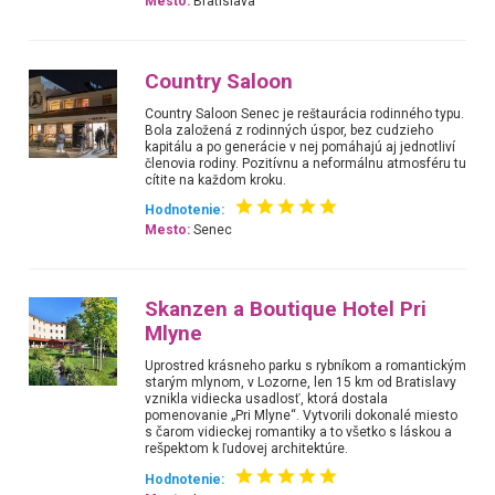
Mesto:
Bratislava
Country Saloon
Country Saloon Senec je reštaurácia rodinného typu.
Bola založená z rodinných úspor, bez cudzieho
kapitálu a po generácie v nej pomáhajú aj jednotliví
členovia rodiny. Pozitívnu a neformálnu atmosféru tu
cítite na každom kroku.
Hodnotenie:
Mesto:
Senec
Skanzen a Boutique Hotel Pri
Mlyne
Uprostred krásneho parku s rybníkom a romantickým
starým mlynom, v Lozorne, len 15 km od Bratislavy
vznikla vidiecka usadlosť, ktorá dostala
pomenovanie „Pri Mlyne“. Vytvorili dokonalé miesto
s čarom vidieckej romantiky a to všetko s láskou a
rešpektom k ľudovej architektúre.
Hodnotenie: