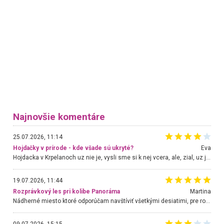
Najnovšie komentáre
25.07.2026, 11:14
Hojdačky v prírode - kde všade sú ukryté?
Eva
Hojdacka v Krpelanoch uz nie je, vysli sme si k nej vcera, ale, zial, uz je znicena. Ak sem planujete cestu len kvoli hojdacke, mozete si ju usetrit. Krasny vyhlad je tu vsak aj bez hojdacky :-)
19.07.2026, 11:44
Rozprávkový les pri kolibe Panoráma
Martina
Nádherné miesto ktoré odporúčam navštíviť všetkými desiatimi, pre rodiny s deťmi, dôchodcom... Proste a jednoducho ozaj rozprávkový les.. určite ešte prídeme. Odniesli sme si na pamiatku krásne tričká,
09.07.2026, 15:15