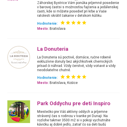
Záhorskej Bystrice Vám ponúka príjemné posedenie
v barovej častsi s možnosťou fajčenia a jedálenskej
časti, kde si môžete posedieť pri krbe a Vaše
ratolesti skrátiť čakanie v detskom kútiku.
Hodnotenie:
Mesto:
Bratislava
La Donuteria
La Donuteria sú poctivé, domáce, ručne robené
exkluzívne donuty bez akýchkoľvek chemických
prísad či náhrad. Vždy čerstvé, vždy voňavé a vždy
neodolateľne chutné.
Hodnotenie:
Mesto:
Bratislava, Košice
Park Oddychu pre deti Inspiro
Miestečko pre Váš aktívny oddych a príjemne
strávený čas s rodinou v Ivanke pri Dunaji. Na
rozlohe takmer 3500 m2 si v pokoji vychutnáte
kávičku aj dobré jedlo, zatiaľ čo sa deti budú