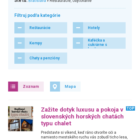
Ste tu:
Bratislava
» Reštaurácie, Ubytovanie
Filtruj podľa kategórie
Reštaurácie
Hotely
Kaféčka a
Kempy
cukrárne s
herňou
Chaty a penzióny
Zoznam
Mapa
Zažite dotyk luxusu a pokoja v
TOP
slovenských horských chatách
typu chalet
Predstavte si víkend, keď ráno otvoríte oči a
namiesto mestského ruchu vás zobudí ticho lesa,