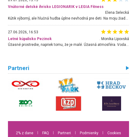
Vnútorné detské ihrisko LEGIONARIK v LEGIA Fitness
Elena Selecká
Kútik výborný, ale hlučná hudba úplne nevhodná pre deti. Na moju žiadosť o aspoň sušenie nereagovali.
27.06.2026, 16:53
Letné kúpalisko Pezinok
. Monika Lipovská
Úžasné prostredie, napriek tomu, že je malé. Úžasná atmosféra. Voda fantastická a nádherná. Ľudí je pomerne veľa, ale su mili a ohľaduplní. Je veľmi zaujímavé sledovať, ako dokážu spolu športovať cudzí ľudia a bez ohľadu na vek. Vládne tu pohoda. Vnuka neviem dostať z vody. Ďakujem za krásny deň . Urcite sa sem vrátim. Jediný problém je s parkovaním, ale aj ten sa mi podarilo vyriešiť. Monika Bratislava
Partneri
2% z dane
l
FAQ
l
Partneri
l
Podmienky
l
Cookies