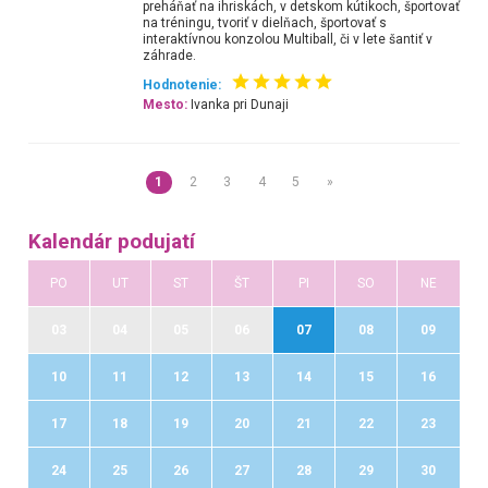
preháňať na ihriskách, v detskom kútikoch, športovať
na tréningu, tvoriť v dielňach, športovať s
interaktívnou konzolou Multiball, či v lete šantiť v
záhrade.
Hodnotenie:
Mesto:
Ivanka pri Dunaji
1
2
3
4
5
»
Kalendár podujatí
PO
UT
ST
ŠT
PI
SO
NE
03
04
05
06
07
08
09
10
11
12
13
14
15
16
17
18
19
20
21
22
23
24
25
26
27
28
29
30