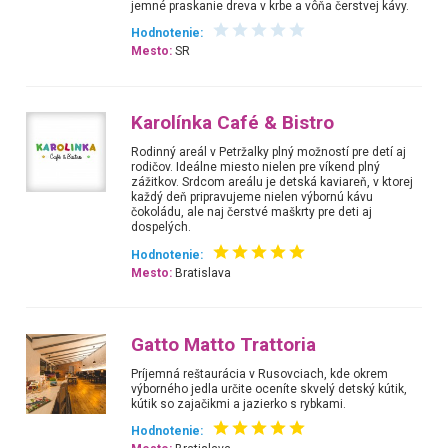
jemné praskanie dreva v krbe a vôňa čerstvej kávy.
Hodnotenie:
Mesto:
SR
Karolínka Café & Bistro
Rodinný areál v Petržalky plný možností pre detí aj
rodičov. Ideálne miesto nielen pre víkend plný
zážitkov. Srdcom areálu je detská kaviareň, v ktorej
každý deň pripravujeme nielen výbornú kávu
čokoládu, ale naj čerstvé maškrty pre deti aj
dospelých.
Hodnotenie:
Mesto:
Bratislava
Gatto Matto Trattoria
Príjemná reštaurácia v Rusovciach, kde okrem
výborného jedla určite oceníte skvelý detský kútik,
kútik so zajačikmi a jazierko s rybkami.
Hodnotenie: