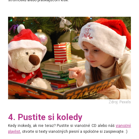
stromčeku alebo praskajúcom krbe.
Zdroj: Pexels
4. Pustite si koledy
Kedy inokedy, ak nie teraz? Pustite si vianočné CD alebo náš
vianočný
playlist
, otvorte si texty vianočných piesní a spoločne si zaspievajte. :)