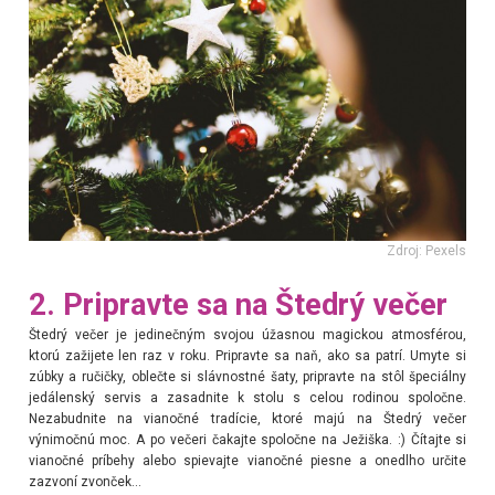
Zdroj: Pexels
2. Pripravte sa na Štedrý večer
Štedrý večer je jedinečným svojou úžasnou magickou atmosférou,
ktorú zažijete len raz v roku. Pripravte sa naň, ako sa patrí. Umyte si
zúbky a ručičky, oblečte si slávnostné šaty, pripravte na stôl špeciálny
jedálenský servis a zasadnite k stolu s celou rodinou spoločne.
Nezabudnite na vianočné tradície, ktoré majú na Štedrý večer
výnimočnú moc. A po večeri čakajte spoločne na Ježiška. :) Čítajte si
vianočné príbehy alebo spievajte vianočné piesne a onedlho určite
zazvoní zvonček...