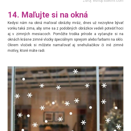
Zdroj: eshop.sdetmi.com
14. Maľujte si na okná
Kedysi nám na okná maľoval obrázky mráz, dnes už nezvykne bývať
vonku taká zima, aby sme sa z podobných obrázkov vedeli potešiť hoci
aj v zimných mesiacoch. Pomôžte troška prírode a vyčarujte si na
oknách krásne zimné vločky špeciálnym sprejom alebo farbami na sklo.
Okrem vločiek si môžete namaľovať aj snehuliačikov či iné zimné
motívy, ktoré máte radi.