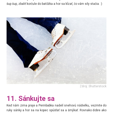
šup šup, zbaliť korčule do batôžka a hor sa kĺzať, čo vám sily stačia. :)
Zdroj: Shutterstock
11. Sánkujte sa
Keď nám zima praje a Perinbabka nadelí snehovú nádielku, vezmite do
ruky sánky a hor sa na kopec spúšťať sa a šmýkať. Rovnako dobre ako