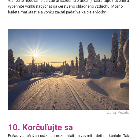
Vianočné hodovanie dá zabrať každému brušku. :) Naštartujte trávenie a
vybehnite vonku nadýchať sa čerstvého chladného vzduchu. Možno
budete mať šťastie a vonku začnú padať veľké biele vločky...
Zdroj: Pexels
10. Korčuľujte sa
Počas vianočných prázdnin nezaháľajte a vezmite deti na korčule. Tak