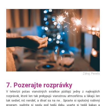
Zdroj: Pexels
7. Pozerajte rozprávky
V televízii počas vianočných sviatkov púšťajú jedny z najkrajších
rozprávok, ktoré len tak prekypujú vianočnou atmosférou a lákajú len
tak sedieť, nič nerobiť, a dívať sa na ne... Spravte si spoločný rodinný
program, sadnite si spolu pod teplú deku, uvarte si teplé kakao a