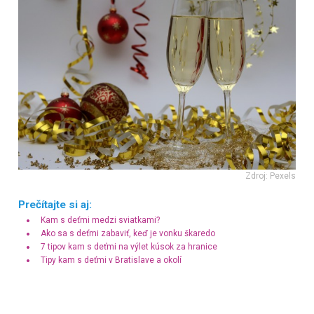
Zdroj: Pexels
Prečítajte si aj:
Kam s deťmi medzi sviatkami?
Ako sa s deťmi zabaviť, keď je vonku škaredo
7 tipov kam s deťmi na výlet kúsok za hranice
Tipy kam s deťmi v Bratislave a okolí