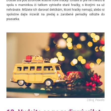
Dostali ste pod stromček krásne nové hračky? Urobte si pre ne miesto a
spolu s maminkou či tatkom vytrieďte staré hračky, s ktorými sa už
nehrávate. Môžete ich darovať detičkám, ktoré hračky nemajú, alebo si
spoločne dajte inzerát na predaj a zarobené peniažky odložte do
prasiatka.
Zdroj: Pexels