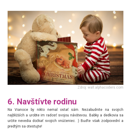
Zdroj: wall.alphacoders.com
6. Navštívte rodinu
Na Vianoce by nikto nemal ostať sám. Nezabudnite na svojich
najbližších a urobte im radosť svojou návštevou. Babky a dedkovia sa
určite nevedia dočkať svojich vnúčeniec. :) Buďte však zodpovední a
predtým sa otestujte!