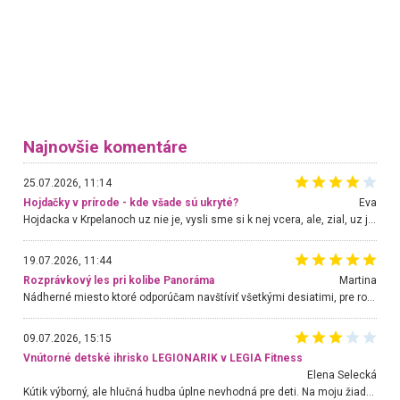
Najnovšie komentáre
25.07.2026, 11:14
Hojdačky v prírode - kde všade sú ukryté?
Eva
Hojdacka v Krpelanoch uz nie je, vysli sme si k nej vcera, ale, zial, uz je znicena. Ak sem planujete cestu len kvoli hojdacke, mozete si ju usetrit. Krasny vyhlad je tu vsak aj bez hojdacky :-)
19.07.2026, 11:44
Rozprávkový les pri kolibe Panoráma
Martina
Nádherné miesto ktoré odporúčam navštíviť všetkými desiatimi, pre rodiny s deťmi, dôchodcom... Proste a jednoducho ozaj rozprávkový les.. určite ešte prídeme. Odniesli sme si na pamiatku krásne tričká,
09.07.2026, 15:15
Vnútorné detské ihrisko LEGIONARIK v LEGIA Fitness
Elena Selecká
Kútik výborný, ale hlučná hudba úplne nevhodná pre deti. Na moju žiadosť o aspoň sušenie nereagovali.