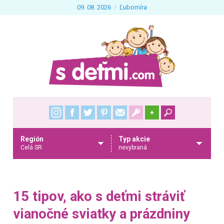
09. 08. 2026
Ľubomíra
+
Región
Typ akcie
Celá SR
nevybraná
15 tipov, ako s deťmi stráviť
vianočné sviatky a prázdniny