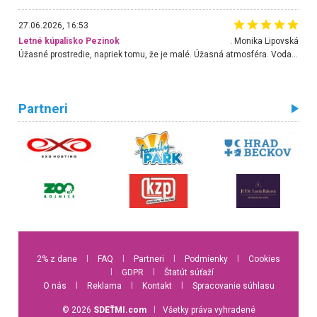
27.06.2026, 16:53
Letné kúpalisko Pezinok
. Monika Lipovská
Úžasné prostredie, napriek tomu, že je malé. Úžasná atmosféra. Voda fantastická a nádherná. Ľudí je pomerne veľa, ale su mili a ohľaduplní. Je veľmi zaujímavé sledovať, ako dokážu spolu športovať cudzí ľudia a bez ohľadu na vek. Vládne tu pohoda. Vnuka neviem dostať z vody. Ďakujem za krásny deň . Urcite sa sem vrátim. Jediný problém je s parkovaním, ale aj ten sa mi podarilo vyriešiť. Monika Bratislava
Partneri
2% z dane
l
FAQ
l
Partneri
l
Podmienky
l
Cookies
l
GDPR
l
Štatút súťaží
O nás
l
Reklama
l
Kontakt
l
Spracovanie súhlasu
© 2026
SDEŤMI.com
l
Všetky práva vyhradené