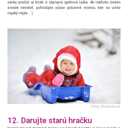
sánky poslúži aj klzák či obyčajná igelitová taška. Ak nablízku žiaden
sniežik nevidieť, pohľadajte vyššie položené miesta, kde sa určite
nejaký nájde... :)
Zdroj: Shutterstock
12. Darujte starú hračku