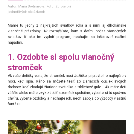
Autor: Maria Bodnarova
, Foto: Zdroje pri
jednotlivých obrázkoch
Máme tu jedny z najkrajších sviatkov roka a s nimi aj dlhokánske
vianočné prázdniny. Ak rozmýšľate, kam s deťmi počas vianočných
sviatkov či ako im vyplniť program, nechajte sa inšpirovať našimi
nápadmi.
1. Ozdobte si spolu vianočný
stromček
Ak vaše detičky veria, že stromček nosí Ježiško, pripravte ho najlepšie v
noci, keď spia. Ráno sa môžete tešiť zo žiariacich očičiek svojich
drobcov, keď zbadajú žiariace svetielka a trblietavé gule... Ak máte deti
väčšie alebo máte zvyk zdobiť stromček spoločne, vyberte si tú správnu
chvíľu, vyberte ozdôbky a nechajte ich, nech zapoja do výzdoby vlastnú
fantáziu.