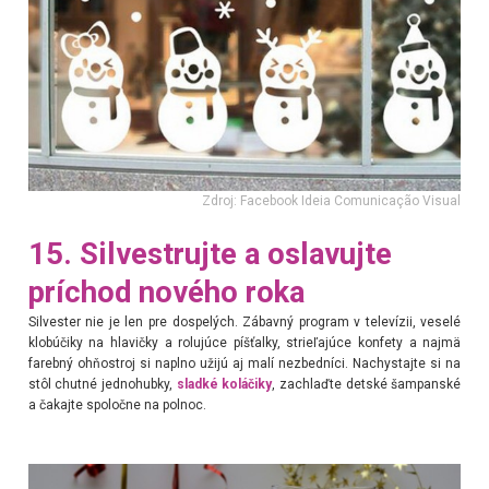
Zdroj: Facebook Ideia Comunicação Visual
15. Silvestrujte a oslavujte
príchod nového roka
Silvester nie je len pre dospelých. Zábavný program v televízii, veselé
klobúčiky na hlavičky a rolujúce píšťalky, strieľajúce konfety a najmä
farebný ohňostroj si naplno užijú aj malí nezbedníci. Nachystajte si na
stôl chutné jednohubky,
sladké koláčiky
, zachlaďte detské šampanské
a čakajte spoločne na polnoc.