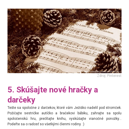
Zdroj: Pinterest
5. Skúšajte nové hračky a
darčeky
Tešte sa spoločne z darčekov, ktoré vám Ježiško nadelil pod stromček.
Požičajte sestričke autíčko a bračekovi bábiku, zahrajte sa spolu
spoločenskú hru, prečítajte knihu, vyskúšajte vianočné ponožky...
Podeľte sa o radosť so všetkými členmi rodiny. :)