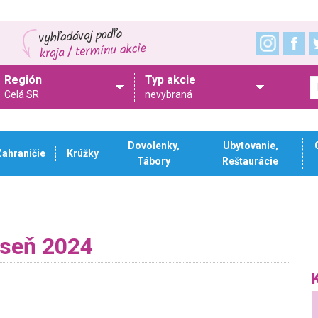
Región
Typ akcie
Celá SR
nevybraná
Dovolenky,
Ubytovanie,
Zahraničie
Krúžky
Tábory
Reštaurácie
eseň 2024