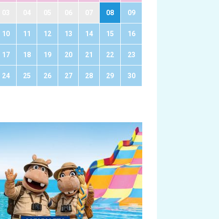
03
04
05
06
07
08
09
10
11
12
13
14
15
16
17
18
19
20
21
22
23
24
25
26
27
28
29
30