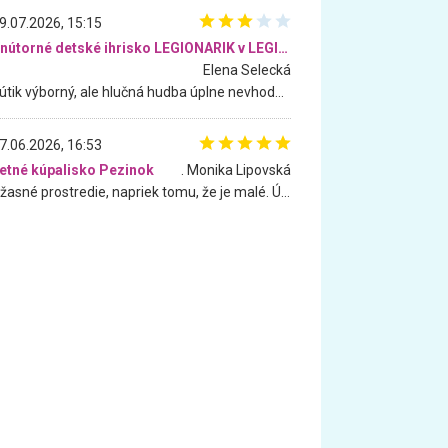
9.07.2026, 15:15
Vnútorné detské ihrisko LEGIONARIK v LEGIA Fitness
Elena Selecká
Kútik výborný, ale hlučná hudba úplne nevhodná pre deti. Na moju žiadosť o aspoň sušenie nereagovali.
7.06.2026, 16:53
etné kúpalisko Pezinok
. Monika Lipovská
Úžasné prostredie, napriek tomu, že je malé. Úžasná atmosféra. Voda fantastická a nádherná. Ľudí je pomerne veľa, ale su mili a ohľaduplní. Je veľmi zaujímavé sledovať, ako dokážu spolu športovať cudzí ľudia a bez ohľadu na vek. Vládne tu pohoda. Vnuka neviem dostať z vody. Ďakujem za krásny deň . Urcite sa sem vrátim. Jediný problém je s parkovaním, ale aj ten sa mi podarilo vyriešiť. Monika Bratislava