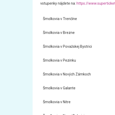
vstupenky nájdete na:
https://www.superticke
Šmolkovia v Trenčíne
Šmolkovia v Brezne
Šmolkovia v Považskej Bystrici
Šmolkovia v Pezinku
Šmolkovia v Nových Zámkoch
Šmolkovia v Galante
Šmolkovia v Nitre