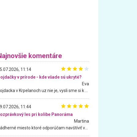
Najnovšie komentáre
5.07.2026, 11:14
ojdačky v prírode - kde všade sú ukryté?
Eva
Hojdacka v Krpelanoch uz nie je, vysli sme si k nej vcera, ale, zial, uz je znicena. Ak sem planujete cestu len kvoli hojdacke, mozete si ju usetrit. Krasny vyhlad je tu vsak aj bez hojdacky :-)
9.07.2026, 11:44
ozprávkový les pri kolibe Panoráma
Martina
Nádherné miesto ktoré odporúčam navštíviť všetkými desiatimi, pre rodiny s deťmi, dôchodcom... Proste a jednoducho ozaj rozprávkový les.. určite ešte prídeme. Odniesli sme si na pamiatku krásne tričká,