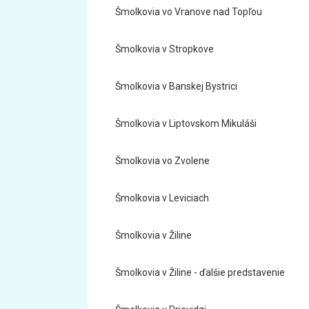
Šmolkovia vo Vranove nad Topľou
Šmolkovia v Stropkove
Šmolkovia v Banskej Bystrici
Šmolkovia v Liptovskom Mikuláši
Šmolkovia vo Zvolene
Šmolkovia v Leviciach
Šmolkovia v Žiline
Šmolkovia v Žiline - ďalšie predstavenie