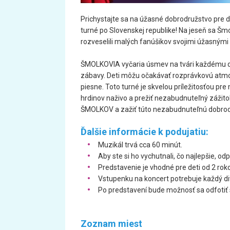
Prichystajte sa na úžasné dobrodružstvo pre
turné po Slovenskej republike! Na jeseň sa Šmo
rozveselili malých fanúšikov svojimi úžasnými
ŠMOLKOVIA vyčaria úsmev na tvári každému die
zábavy. Deti môžu očakávať rozprávkovú atm
piesne. Toto turné je skvelou príležitosťou p
hrdinov naživo a prežiť nezabudnuteľný zážitok
ŠMOLKOV a zažiť túto nezabudnuteľnú dobrod
Ďalšie informácie k podujatiu:
Muzikál trvá cca 60 minút.
Aby ste si ho vychutnali, čo najlepšie, 
Predstavenie je vhodné pre deti od 2 roko
Vstupenku na koncert potrebuje každý di
Po predstavení bude možnosť sa odfotiť
Zoznam miest