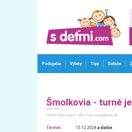
Podujatia
Výlety
Tipy
Súťaže
Šmolkovia - turné j
18.09.2024
Autor: MS
, Foto: tvojashow.sk
Termín:
15.12.2024
a ďalšie