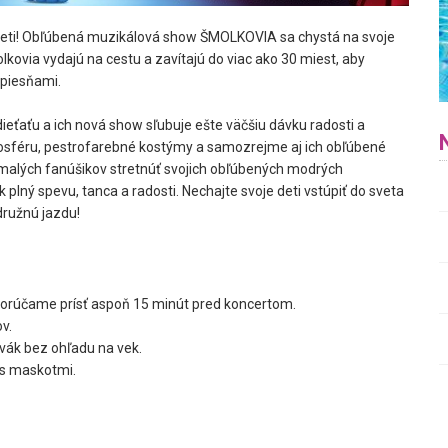
 deti! Obľúbená muzikálová show ŠMOLKOVIA sa chystá na svoje
lkovia vydajú na cestu a zavítajú do viac ako 30 miest, aby
 piesňami.
ťaťu a ich nová show sľubuje ešte väčšiu dávku radosti a
osféru, pestrofarebné kostýmy a samozrejme aj ich obľúbené
re malých fanúšikov stretnúť svojich obľúbených modrých
 plný spevu, tanca a radosti. Nechajte svoje deti vstúpiť do sveta
ružnú jazdu!
odporúčame prísť aspoň 15 minút pred koncertom.
v.
vák bez ohľadu na vek.
 s maskotmi.