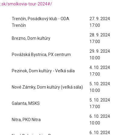
t.sk/smolkovia-tour-2024#/
Trenčín, Posádkový klub - ODA
27. 9. 2024
Trenčín
17:00
28. 9. 2024
Brezno, Dom kultúry
17:00
29. 9. 2024
Povážská Bystrica, PX centrum
10:00
4. 10. 2024
Pezinok, Dom kultúry - Veľká sála
17:00
5. 10. 2024
Nové Zámky, Dom kultúry (veľká sála)
10:00
5. 10. 2024
Galanta, MSKS
17:00
6. 10. 2024
Nitra, PKO Nitra
10:00
6. 10. 2024