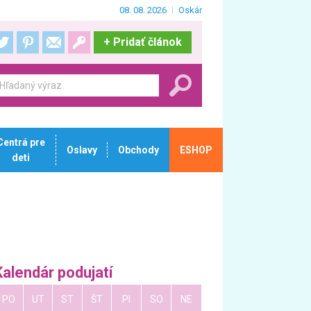
08. 08. 2026
Oskár
+
Pridať článok
Centrá pre
Oslavy
Obchody
ESHOP
deti
Kalendár podujatí
PO
UT
ST
ŠT
PI
SO
NE