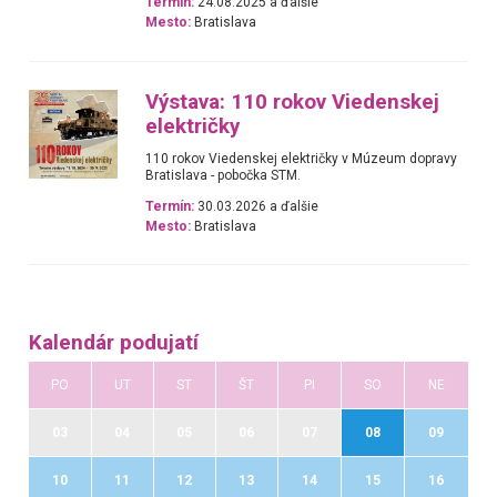
Termín:
24.08.2025 a ďalšie
Mesto:
Bratislava
Výstava: 110 rokov Viedenskej
električky
110 rokov Viedenskej električky v Múzeum dopravy
Bratislava - pobočka STM.
Termín:
30.03.2026 a ďalšie
Mesto:
Bratislava
Kalendár podujatí
PO
UT
ST
ŠT
PI
SO
NE
03
04
05
06
07
08
09
10
11
12
13
14
15
16