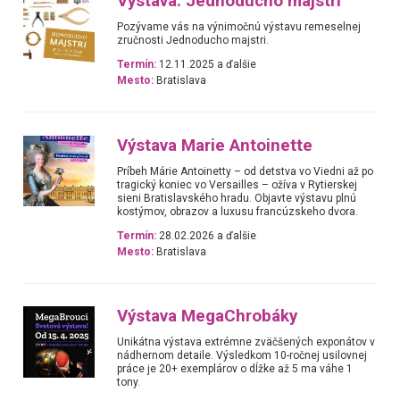
Výstava: Jednoducho majstri
Pozývame vás na výnimočnú výstavu remeselnej
zručnosti Jednoducho majstri.
Termín:
12.11.2025 a ďalšie
Mesto:
Bratislava
Výstava Marie Antoinette
Príbeh Márie Antoinetty – od detstva vo Viedni až po
tragický koniec vo Versailles – ožíva v Rytierskej
sieni Bratislavského hradu. Objavte výstavu plnú
kostýmov, obrazov a luxusu francúzskeho dvora.
Termín:
28.02.2026 a ďalšie
Mesto:
Bratislava
Výstava MegaChrobáky
Unikátna výstava extrémne zväčšených exponátov v
nádhernom detaile. Výsledkom 10-ročnej usilovnej
práce je 20+ exemplárov o dĺžke až 5 ma váhe 1
tony.