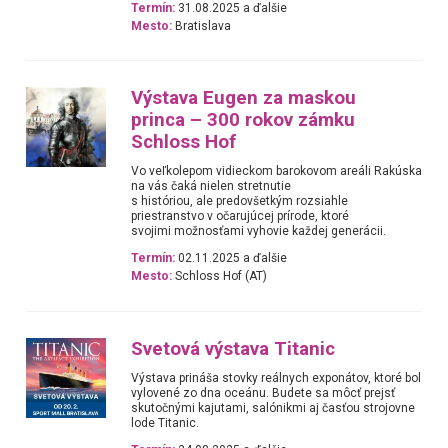
Termín:
31.08.2025 a ďalšie
Mesto:
Bratislava
Výstava Eugen za maskou
princa – 300 rokov zámku
Schloss Hof
Vo veľkolepom vidieckom barokovom areáli Rakúska
na vás čaká nielen stretnutie
s históriou, ale predovšetkým rozsiahle
priestranstvo v očarujúcej prírode, ktoré
svojimi možnosťami vyhovie každej generácii.
Termín:
02.11.2025 a ďalšie
Mesto:
Schloss Hof (AT)
Svetová výstava Titanic
Výstava prináša stovky reálnych exponátov, ktoré bol
vylovené zo dna oceánu. Budete sa môcť prejsť
skutočnými kajutami, salónikmi aj časťou strojovne
lode Titanic.