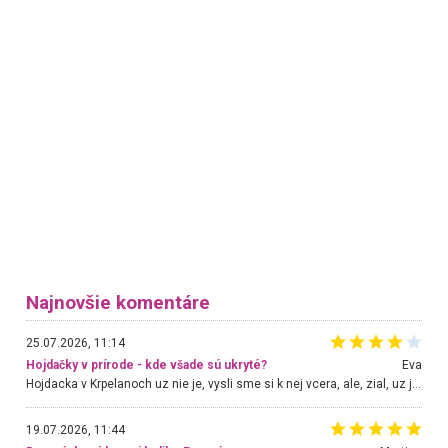
Najnovšie komentáre
25.07.2026, 11:14
Hojdačky v prírode - kde všade sú ukryté?
Eva
Hojdacka v Krpelanoch uz nie je, vysli sme si k nej vcera, ale, zial, uz je znicena. Ak sem planujete cestu len kvoli hojdacke, mozete si ju usetrit. Krasny vyhlad je tu vsak aj bez hojdacky :-)
19.07.2026, 11:44