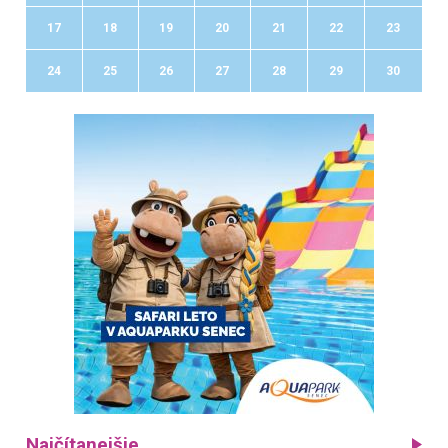
17
18
19
20
21
22
23
24
25
26
27
28
29
30
Najčítanejšie