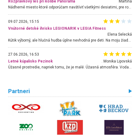
Rozprávkový les pri kolibe Panoráma
Martina
Nádherné miesto ktoré odporúčam navštíviť všetkými desiatimi, pre rodiny s deťmi, dôchodcom... Proste a jednoducho ozaj rozprávkový les.. určite ešte prídeme. Odniesli sme si na pamiatku krásne tričká,
09.07.2026, 15:15
Vnútorné detské ihrisko LEGIONARIK v LEGIA Fitness
Elena Selecká
Kútik výborný, ale hlučná hudba úplne nevhodná pre deti. Na moju žiadosť o aspoň sušenie nereagovali.
27.06.2026, 16:53
Letné kúpalisko Pezinok
. Monika Lipovská
Úžasné prostredie, napriek tomu, že je malé. Úžasná atmosféra. Voda fantastická a nádherná. Ľudí je pomerne veľa, ale su mili a ohľaduplní. Je veľmi zaujímavé sledovať, ako dokážu spolu športovať cudzí ľudia a bez ohľadu na vek. Vládne tu pohoda. Vnuka neviem dostať z vody. Ďakujem za krásny deň . Urcite sa sem vrátim. Jediný problém je s parkovaním, ale aj ten sa mi podarilo vyriešiť. Monika Bratislava
Partneri