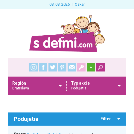
08. 08. 2026
Oskár
+
Región
Typ akcie
Bratislava
Podujatia
Podujatia
Filter