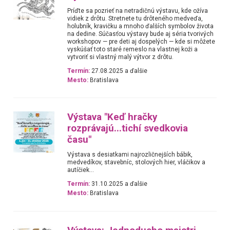
Príďte sa pozrieť na netradičnú výstavu, kde ožíva
vidiek z drôtu. Stretnete tu drôteného medveďa,
holubník, kravičku a mnoho ďalších symbolov života
na dedine. Súčasťou výstavy bude aj séria tvorivých
workshopov — pre deti aj dospelých — kde si môžete
vyskúšať toto staré remeslo na vlastnej koži a
vytvoriť si vlastný malý výtvor z drôtu.
Termín:
27.08.2025 a ďalšie
Mesto:
Bratislava
Výstava "Keď hračky
rozprávajú...tichí svedkovia
času"
Výstava s desiatkami najrozličnejších bábik,
medvedíkov, stavebníc, stolových hier, vláčikov a
autíčiek...
Termín:
31.10.2025 a ďalšie
Mesto:
Bratislava