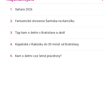
1.
Sahara 2026
2.
Fantastické otvorenie Šantiska na Kamzíku
3.
Tipy kam s deťmi v Bratislave a okolí
4.
Kúpaliská v Rakúsku do 30 minút od Bratislavy
5.
Kam s deťmi cez letné prázdniny?