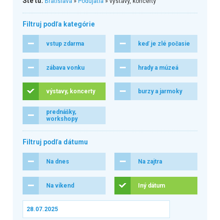
Ste tu:
Bratislava
»
Podujatia
» výstavy, koncerty
Filtruj podľa kategórie
vstup zdarma
keď je zlé počasie
zábava vonku
hrady a múzeá
výstavy, koncerty
burzy a jarmoky
prednášky,
workshopy
Filtruj podľa dátumu
Na dnes
Na zajtra
Na víkend
Iný dátum