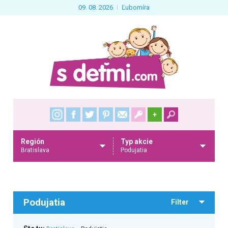
09. 08. 2026
Ľubomíra
+
Región
Typ akcie
Bratislava
Podujatia
Podujatia
Filter