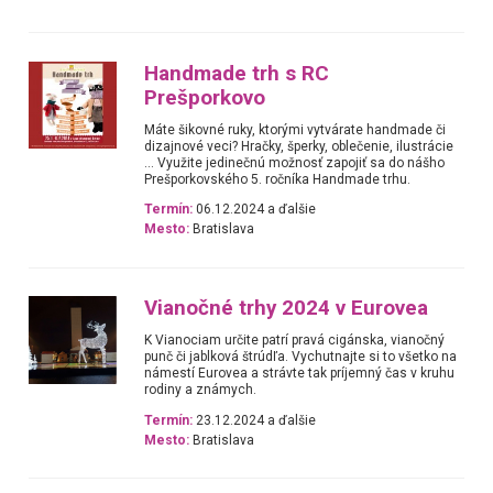
Handmade trh s RC
Prešporkovo
Máte šikovné ruky, ktorými vytvárate handmade či
dizajnové veci? Hračky, šperky, oblečenie, ilustrácie
… Využite jedinečnú možnosť zapojiť sa do nášho
Prešporkovského 5. ročníka Handmade trhu.
Termín:
06.12.2024 a ďalšie
Mesto:
Bratislava
Vianočné trhy 2024 v Eurovea
K Vianociam určite patrí pravá cigánska, vianočný
punč či jablková štrúdľa. Vychutnajte si to všetko na
námestí Eurovea a strávte tak príjemný čas v kruhu
rodiny a známych.
Termín:
23.12.2024 a ďalšie
Mesto:
Bratislava