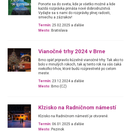
Ponorte sa do sveta, kde je všetko možné a kde
každá rozprávka prináša nové dobrodružstvá.
Vydajte sa s nami do rozprávky plnej radosti,
smiechu a zázrakov!
Termín:
25.02.2025 a ďalšie
Mesto:
Bratislava
Vianočné trhy 2024 v Brne
Brno opäť pripravilo kúzelné vianočné trhy. Tak ako to
bolo v minulých rokoch, tak aj tento rok na vás čaká
niekoľko trhov, ktoré budú rozprestreté po celom
meste.
Termín:
23.12.2024 a ďalšie
Mesto:
Brno (CZ)
Klzisko na Radničnom námestí
Klzisko na Radničnom námestí je otvorené.
Termín:
06.01.2025 a ďalšie
Mesto:
Pezinok