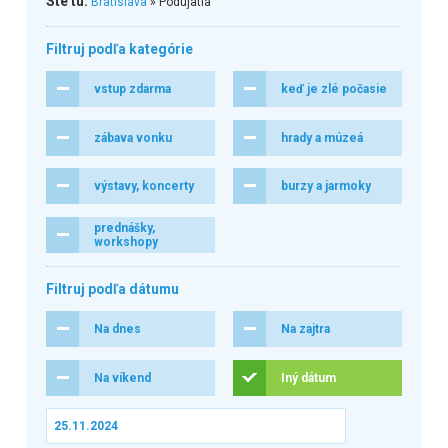
Ste tu:
Bratislava
» Podujatia
Filtruj podľa kategórie
vstup zdarma
keď je zlé počasie
zábava vonku
hrady a múzeá
výstavy, koncerty
burzy a jarmoky
prednášky,
workshopy
Filtruj podľa dátumu
Na dnes
Na zajtra
Na víkend
Iný dátum