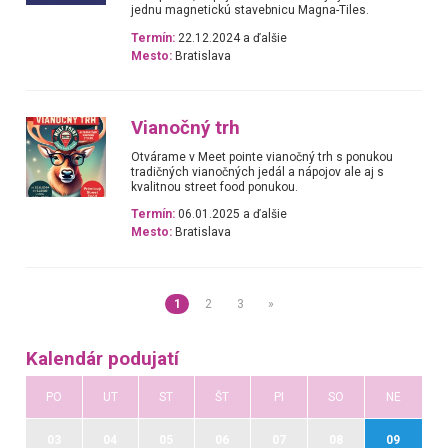
jednu magnetickú stavebnicu Magna-Tiles.
Termín:
22.12.2024 a ďalšie
Mesto:
Bratislava
Vianočný trh
Otvárame v Meet pointe vianočný trh s ponukou
tradičných vianočných jedál a nápojov ale aj s
kvalitnou street food ponukou.
Termín:
06.01.2025 a ďalšie
Mesto:
Bratislava
1
2
3
»
Kalendár podujatí
PO
UT
ST
ŠT
PI
SO
NE
03
04
05
06
07
08
09