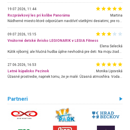
19.07.2026, 11:44
Rozprávkový les pri kolibe Panoráma
Martina
Nádherné miesto ktoré odporúčam navštíviť všetkými desiatimi, pre rodiny s deťmi, dôchodcom... Proste a jednoducho ozaj rozprávkový les.. určite ešte prídeme. Odniesli sme si na pamiatku krásne tričká,
09.07.2026, 15:15
Vnútorné detské ihrisko LEGIONARIK v LEGIA Fitness
Elena Selecká
Kútik výborný, ale hlučná hudba úplne nevhodná pre deti. Na moju žiadosť o aspoň sušenie nereagovali.
27.06.2026, 16:53
Letné kúpalisko Pezinok
. Monika Lipovská
Úžasné prostredie, napriek tomu, že je malé. Úžasná atmosféra. Voda fantastická a nádherná. Ľudí je pomerne veľa, ale su mili a ohľaduplní. Je veľmi zaujímavé sledovať, ako dokážu spolu športovať cudzí ľudia a bez ohľadu na vek. Vládne tu pohoda. Vnuka neviem dostať z vody. Ďakujem za krásny deň . Urcite sa sem vrátim. Jediný problém je s parkovaním, ale aj ten sa mi podarilo vyriešiť. Monika Bratislava
Partneri