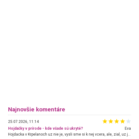
Najnovšie komentáre
25.07.2026, 11:14
Hojdačky v prírode - kde všade sú ukryté?
Eva
Hojdacka v Krpelanoch uz nie je, vysli sme si k nej vcera, ale, zial, uz je znicena. Ak sem planujete cestu len kvoli hojdacke, mozete si ju usetrit. Krasny vyhlad je tu vsak aj bez hojdacky :-)