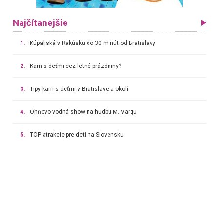
Najčítanejšie
1.
Kúpaliská v Rakúsku do 30 minút od Bratislavy
2.
Kam s deťmi cez letné prázdniny?
3.
Tipy kam s deťmi v Bratislave a okolí
4.
Ohňovo-vodná show na hudbu M. Vargu
5.
TOP atrakcie pre deti na Slovensku