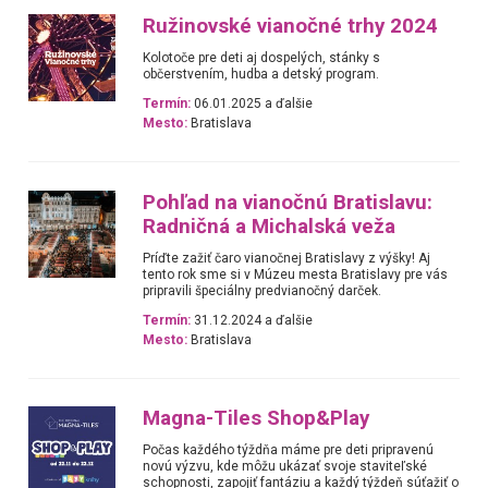
Ružinovské vianočné trhy 2024
Kolotoče pre deti aj dospelých, stánky s
občerstvením, hudba a detský program.
Termín:
06.01.2025 a ďalšie
Mesto:
Bratislava
Pohľad na vianočnú Bratislavu:
Radničná a Michalská veža
Príďte zažiť čaro vianočnej Bratislavy z výšky! Aj
tento rok sme si v Múzeu mesta Bratislavy pre vás
pripravili špeciálny predvianočný darček.
Termín:
31.12.2024 a ďalšie
Mesto:
Bratislava
Magna-Tiles Shop&Play
Počas každého týždňa máme pre deti pripravenú
novú výzvu, kde môžu ukázať svoje staviteľské
schopnosti, zapojiť fantáziu a každý týždeň súťažiť o