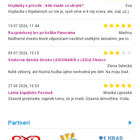
Hojdačky v prírode - kde všade sú ukryté?
Eva
Hojdacka v Krpelanoch uz nie je, vysli sme si k nej vcera, ale, zial, uz je znicena. Ak sem planujete cestu len kvoli hojdacke, mozete si ju usetrit. Krasny vyhlad je tu vsak aj bez hojdacky :-)
19.07.2026, 11:44
Rozprávkový les pri kolibe Panoráma
Martina
Nádherné miesto ktoré odporúčam navštíviť všetkými desiatimi, pre rodiny s deťmi, dôchodcom... Proste a jednoducho ozaj rozprávkový les.. určite ešte prídeme. Odniesli sme si na pamiatku krásne tričká,
09.07.2026, 15:15
Vnútorné detské ihrisko LEGIONARIK v LEGIA Fitness
Elena Selecká
Kútik výborný, ale hlučná hudba úplne nevhodná pre deti. Na moju žiadosť o aspoň sušenie nereagovali.
27.06.2026, 16:53
Letné kúpalisko Pezinok
. Monika Lipovská
Úžasné prostredie, napriek tomu, že je malé. Úžasná atmosféra. Voda fantastická a nádherná. Ľudí je pomerne veľa, ale su mili a ohľaduplní. Je veľmi zaujímavé sledovať, ako dokážu spolu športovať cudzí ľudia a bez ohľadu na vek. Vládne tu pohoda. Vnuka neviem dostať z vody. Ďakujem za krásny deň . Urcite sa sem vrátim. Jediný problém je s parkovaním, ale aj ten sa mi podarilo vyriešiť. Monika Bratislava
Partneri