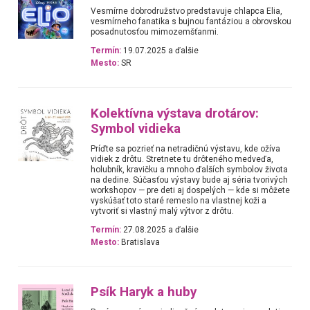
Vesmírne dobrodružstvo predstavuje chlapca Elia,
vesmírneho fanatika s bujnou fantáziou a obrovskou
posadnutosťou mimozemšťanmi.
Termín:
19.07.2025 a ďalšie
Mesto:
SR
Kolektívna výstava drotárov:
Symbol vidieka
Príďte sa pozrieť na netradičnú výstavu, kde ožíva
vidiek z drôtu. Stretnete tu drôteného medveďa,
holubník, kravičku a mnoho ďalších symbolov života
na dedine. Súčasťou výstavy bude aj séria tvorivých
workshopov — pre deti aj dospelých — kde si môžete
vyskúšať toto staré remeslo na vlastnej koži a
vytvoriť si vlastný malý výtvor z drôtu.
Termín:
27.08.2025 a ďalšie
Mesto:
Bratislava
Psík Haryk a huby