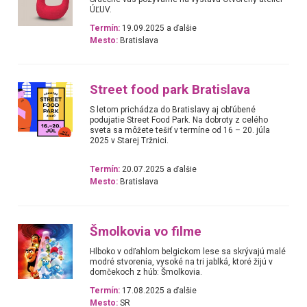
ÚĽUV.
Termín:
19.09.2025 a ďalšie
Mesto:
Bratislava
Street food park Bratislava
S letom prichádza do Bratislavy aj obľúbené
podujatie Street Food Park. Na dobroty z celého
sveta sa môžete tešiť v termíne od 16 – 20. júla
2025 v Starej Tržnici.
Termín:
20.07.2025 a ďalšie
Mesto:
Bratislava
Šmolkovia vo filme
Hlboko v odľahlom belgickom lese sa skrývajú malé
modré stvorenia, vysoké na tri jablká, ktoré žijú v
domčekoch z húb: Šmolkovia.
Termín:
17.08.2025 a ďalšie
Mesto:
SR