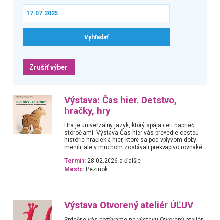
Zrušiť výber
Výstava: Čas hier. Detstvo,
hračky, hry
Hra je univerzálny jazyk, ktorý spája deti naprieč
storočiami. Výstava Čas hier vás prevedie cestou
histórie hračiek a hier, ktoré sa pod vplyvom doby
menili, ale v mnohom zostávali prekvapivo rovnaké.
Termín:
28.02.2026 a ďalšie
Mesto:
Pezinok
Výstava Otvorený ateliér ÚĽUV
Srdečne vás pozývame na výstavu Otvorený ateliér