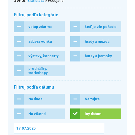
Ste tu:
Bratislava
» Podujatia
Filtruj podľa kategórie
vstup zdarma
keď je zlé počasie
zábava vonku
hrady a múzeá
výstavy, koncerty
burzy a jarmoky
prednášky,
workshopy
Filtruj podľa dátumu
Na dnes
Na zajtra
Na víkend
Iný dátum