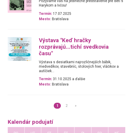
Pozývame vás na jedinečné predstavenie pre deti s
Harykom a Ivčou!
Termín:
17.07.2025
Mesto:
Bratislava
Výstava "Keď hračky
rozprávajú...tichí svedkovia
času"
Výstava s desiatkami najrozličnejších bábik,
medvedíkov, stavebníc, stolových hier, vláčikov a
autíčiek...
Termín:
31.10.2025 a ďalšie
Mesto:
Bratislava
1
2
»
Kalendár podujatí