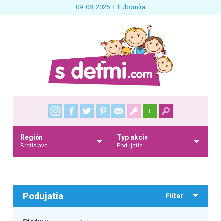
09. 08. 2026
Ľubomíra
+
Región
Typ akcie
Bratislava
Podujatia
Podujatia
Filter