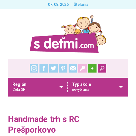
07. 08. 2026
Štefánia
+
Región
Typ akcie
Celá SR
nevybraná
Handmade trh s RC
Prešporkovo