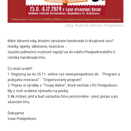
Zdroj: Rodinné centrum Prešporkovo
Máte šikovné ruky, ktorými vytvárate handmade či dizajnové veci?
Hračky, šperky, oblečenie, ilustrácie …
Využite jedinečnú možnosť zapojiť sa do nášho Prešporkovského 5.
ročníka Handmade trhu
.
Čo stačí urobiť?
1. Registruj sa do 25.11. online cez
www.presporkovo.sk
-
“Program a
podujatia mesiaca” -
“Organizovaný program”.
2. Priprav si výrobky z “Tvojej dielne”, ktoré necháš v RC Prešporkovo.
My z nich urobíme výstavku na predaj.
3.Ak môžeš, príď a buď súčasťou tímu pomocníkov - pred, počas a po
skončení trhu.
Ďakujeme
Vaše Prešporkovo