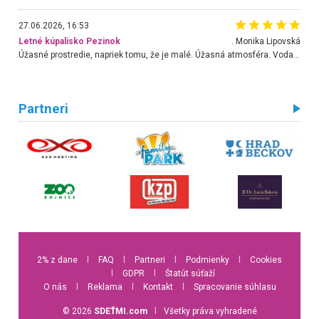
27.06.2026, 16:53
Letné kúpalisko Pezinok
. Monika Lipovská
Úžasné prostredie, napriek tomu, že je malé. Úžasná atmosféra. Voda fantastická a nádherná. Ľudí je pomerne veľa, ale su mili a ohľaduplní. Je veľmi zaujímavé sledovať, ako dokážu spolu športovať cudzí ľudia a bez ohľadu na vek. Vládne tu pohoda. Vnuka neviem dostať z vody. Ďakujem za krásny deň . Urcite sa sem vrátim. Jediný problém je s parkovaním, ale aj ten sa mi podarilo vyriešiť. Monika Bratislava
Partneri
2% z dane
l
FAQ
l
Partneri
l
Podmienky
l
Cookies
l
GDPR
l
Štatút súťaží
O nás
l
Reklama
l
Kontakt
l
Spracovanie súhlasu
© 2026
SDEŤMI.com
l
Všetky práva vyhradené