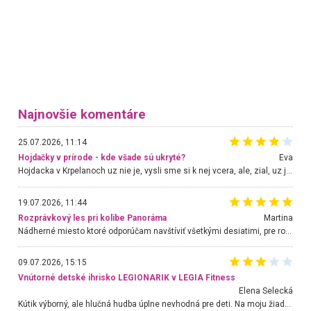
Najnovšie komentáre
25.07.2026, 11:14
Hojdačky v prírode - kde všade sú ukryté?
Eva
Hojdacka v Krpelanoch uz nie je, vysli sme si k nej vcera, ale, zial, uz je znicena. Ak sem planujete cestu len kvoli hojdacke, mozete si ju usetrit. Krasny vyhlad je tu vsak aj bez hojdacky :-)
19.07.2026, 11:44
Rozprávkový les pri kolibe Panoráma
Martina
Nádherné miesto ktoré odporúčam navštíviť všetkými desiatimi, pre rodiny s deťmi, dôchodcom... Proste a jednoducho ozaj rozprávkový les.. určite ešte prídeme. Odniesli sme si na pamiatku krásne tričká,
09.07.2026, 15:15
Vnútorné detské ihrisko LEGIONARIK v LEGIA Fitness
Elena Selecká
Kútik výborný, ale hlučná hudba úplne nevhodná pre deti. Na moju žiadosť o aspoň sušenie nereagovali.