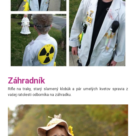
Záhradník
Rifle na traky, starý slamený klobúk a pár umelých kvetov spravia z
vašej ratolesti odborníka na záhradku.