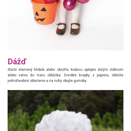
Dážď
Starší slamený klobúk alebo okrúhlu krabicu oplepte dutým vláknom
alebo vatou do tvaru obláčika. Dorobte kvapky z papiera, oblečte
jednofarebné oblečenie a na nohy obujte gumáky.