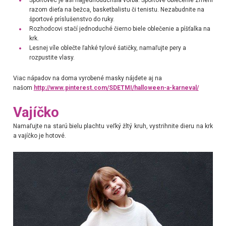
razom dieťa na bežca, basketbalistu či tenistu. Nezabudnite na
športové príslušenstvo do ruky.
Rozhodcovi stačí jednoduché čierno biele oblečenie a píšťalka na
krk.
Lesnej víle oblečte ľahké tylové šatičky, namaľujte pery a
rozpustite vlasy.
Viac nápadov na doma vyrobené masky nájdete aj na
našom
http://www.pinterest.com/SDETMI/halloween-a-karneval/
Vajíčko
Namaľujte na starú bielu plachtu veľký žltý kruh, vystrihnite dieru na krk
a vajíčko je hotové.