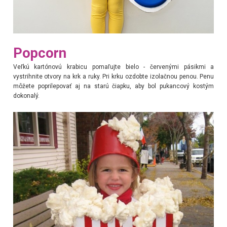
Popcorn
Veľkú kartónovú krabicu pomaľujte bielo - červenými pásikmi a
vystrihnite otvory na krk a ruky. Pri krku ozdobte izolačnou penou. Penu
môžete poprilepovať aj na starú čiapku, aby bol pukancový kostým
dokonalý.