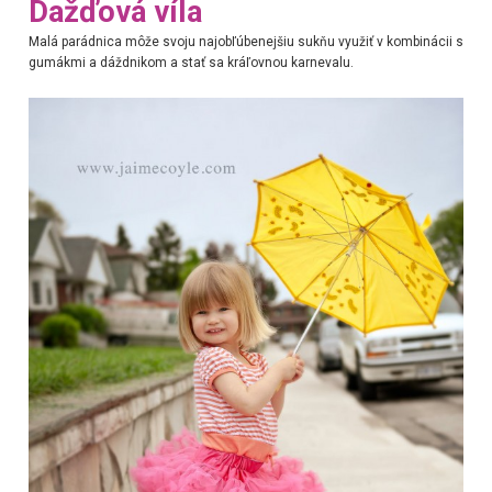
Dažďová víla
Malá parádnica môže svoju najobľúbenejšiu sukňu využiť v kombinácii s
gumákmi a dáždnikom a stať sa kráľovnou karnevalu.