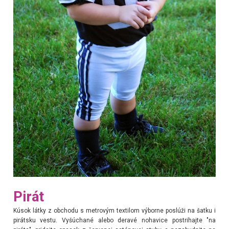
Pirát
Kúsok látky z obchodu s metrovým textilom výborne poslúži na šatku i
pirátsku vestu. Vyšúchané alebo deravé nohavice postrihajte "na