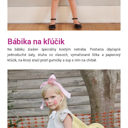
Bábika na kľúčik
Na bábiku žiaden špeciálny kostým netreba. Postačia obyčajné
jednoduché šaty, stuha vo vlasoch, vymaľované líčka a papierový
kľúčik, na ktorý stačí prišiť gumičky a šup s ním na chrbát.