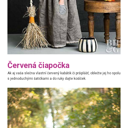
Červená čiapočka
Ak aj vaša slečna vlastní červený kabátik či pršiplášť, oblečte jej ho spolu
s jednoduchými šatičkami a do ruky dajte košíček.