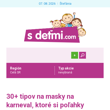
07. 08. 2026
Štefánia
+
Región
Typ akcie
Celá SR
nevybraná
30+ tipov na masky na
karneval, ktoré si poľahky