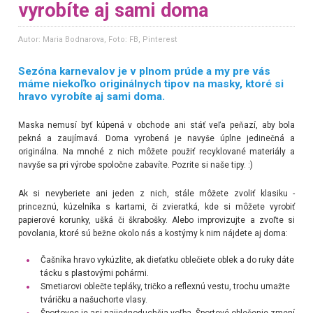
vyrobíte aj sami doma
Autor: Maria Bodnarova
, Foto: FB, Pinterest
Sezóna karnevalov je v plnom prúde a my pre vás
máme niekoľko originálnych tipov na masky, ktoré si
hravo vyrobíte aj sami doma.
Maska nemusí byť kúpená v obchode ani stáť veľa peňazí, aby bola
pekná a zaujímavá. Doma vyrobená je navyše úplne jedinečná a
originálna. Na mnohé z nich môžete použiť recyklované materiály a
navyše sa pri výrobe spoločne zabavíte. Pozrite si naše tipy. :)
Ak si nevyberiete ani jeden z nich, stále môžete zvoliť klasiku -
princeznú, kúzelníka s kartami, či zvieratká, kde si môžete vyrobiť
papierové korunky, ušká či škrabošky. Alebo improvizujte a zvoľte si
povolania, ktoré sú bežne okolo nás a kostýmy k nim nájdete aj doma:
Čašníka hravo vykúzlite, ak dieťatku oblečiete oblek a do ruky dáte
tácku s plastovými pohármi.
Smetiarovi oblečte tepláky, tričko a reflexnú vestu, trochu umažte
tváričku a našuchorte vlasy.
Športovec je asi najjednoduchšia voľba. Športové oblečenie zmení