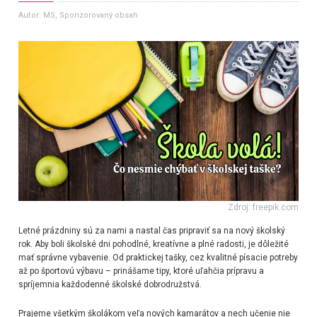
Autor: MS
, Sponzorovaný obsah
Zdroj: freepik.com
Letné prázdniny sú za nami a nastal čas pripraviť sa na nový školský
rok. Aby boli školské dni pohodlné, kreatívne a plné radosti, je dôležité
mať správne vybavenie. Od praktickej tašky, cez kvalitné písacie potreby
až po športovú výbavu – prinášame tipy, ktoré uľahčia prípravu a
spríjemnia každodenné školské dobrodružstvá.
Prajeme všetkým školákom veľa nových kamarátov a nech učenie nie