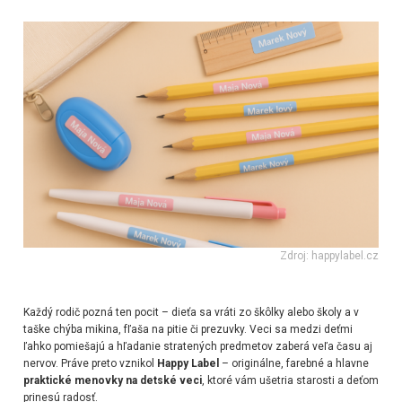
Zdroj: happylabel.cz
Každý rodič pozná ten pocit – dieťa sa vráti zo škôlky alebo školy a v
taške chýba mikina, fľaša na pitie či prezuvky. Veci sa medzi deťmi
ľahko pomiešajú a hľadanie stratených predmetov zaberá veľa času aj
nervov. Práve preto vznikol
Happy Label
– originálne, farebné a hlavne
praktické menovky na detské veci
, ktoré vám ušetria starosti a deťom
prinesú radosť.