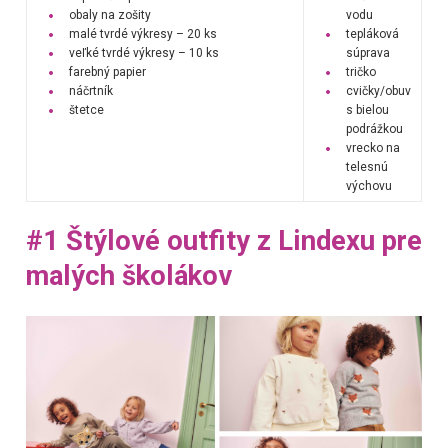
obaly na zošity
vodu
malé tvrdé výkresy – 20 ks
tepláková
veľké tvrdé výkresy – 10 ks
súprava
farebný papier
tričko
náčrtník
cvičky/obuv
štetce
s bielou
podrážkou
vrecko na
telesnú
výchovu
#1 Štýlové outfity z Lindexu pre
malých školákov