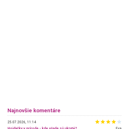
Najnovšie komentáre
25.07.2026, 11:14
Hojdačky v prírode - kde všade sú ukryté?
Eva