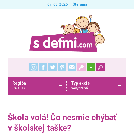
07. 08. 2026
Štefánia
+
Región
Typ akcie
Celá SR
nevybraná
Škola volá! Čo nesmie chýbať
v školskej taške?