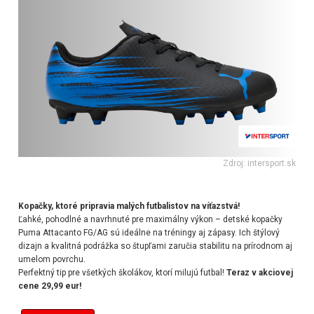
Zdroj: intersport.sk
Kopačky, ktoré pripravia malých futbalistov na víťazstvá!
Ľahké, pohodlné a navrhnuté pre maximálny výkon – detské kopačky
Puma Attacanto FG/AG sú ideálne na tréningy aj zápasy. Ich štýlový
dizajn a kvalitná podrážka so štupľami zaručia stabilitu na prírodnom aj
umelom povrchu.
Perfektný tip pre všetkých školákov, ktorí milujú futbal!
Teraz v akciovej
cene 29,99 eur!