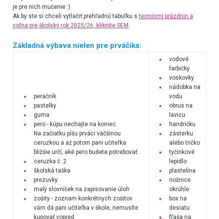
je pre nich mučenie :)
Ak by ste si chceli vytlačiť prehľadnú tabuľku s
termínmi prázdnin a
voľna pre školský rok 2025/26, kliknite SEM
.
Základná výbava nielen pre prváčika:
vodové
farbičky
voskovky
nádobka na
peračník
vodu
pastelky
obrus na
guma
lavicu
pero - kúpu nechajte na koniec.
handričku
Na začiatku píšu prváci väčšinou
zásterku
ceruzkou a až potom pani učiteľka
alebo tričko
bližšie určí, aké pero budete potrebovať.
tyčinkové
ceruzka č. 2
lepidlo
školská taška
plastelína
prezuvky
nožnice
malý slovníček na zapisovanie úloh
okrúhle
zošity - zoznam konkrétnych zošitov
box na
vám dá pani učiteľka v škole, nemusíte
desiatu
kupovať vopred
fľaša na