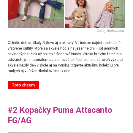
Zdroj: lindex.com
Oblečte deti do školy štýlovo aj prakticky! V Lindexe nájdete pohodlné
vrstvené outfity, ktoré sa skvele hodia na jesenné dni – od jemných
bavlnených tričiek až po teplé fleecové bundy. Vďaka hravým farbám a
udržateľným materiálom sa deti budú cítiť pohodlne a zároveň vyzerať
skvele každý deň v škole aj na ihrisku. Objavte aktuálnu kolekciu pre
malých aj veľkých školákov lindex.com.
#2 Kopačky Puma Attacanto
FG/AG