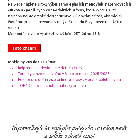
Na webe n
ájdete široký výber
samolepiacich menoviek, nažehľovacích
štítkov a špeciálnych vodeodolných štítkov,
ktoré vydržia aj to
najnáročnejšie detské dobrodružstvo. Sú navrhnuté tak, aby odolali
častému praniu, umývaniu v umývačke riadu či vystaveniu dažďu a
snehu.
Momentálne viete využiť zľavový kód
DETI26
na
15 %
.
Mohlo by Vás tiež zaujímať:
Inšpirácie na desiatu pre deti do školy
Termíny prázdnin a voľna v školskom roku 2025/2026
Pozrite si s deťmi živé online prenosy zvierat z celého sveta
TOP 10 tipov na chutné nátierky pre deti