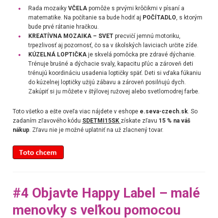
Rada mozaiky
VČELA
pomôže s prvými krôčikmi v písaní a
matematike. Na počítanie sa bude hodiť aj
POČÍTADLO
, s ktorým
bude prvé rátanie hračkou.
KREATÍVNA MOZAIKA – SVET
precvičí jemnú motoriku,
trpezlivosť aj pozornosť, čo sa v školských laviciach určite zíde.
KÚZELNÁ LOPTIČKA
je skvelá pomôcka pre zdravé dýchanie.
Trénuje brušné a dýchacie svaly, kapacitu pľúc a zároveň deti
trénujú koordináciu usadenia loptičky späť. Deti si vďaka fúkaniu
do kúzelnej loptičky užijú zábavu a zároveň posilňujú dych.
Zakúpiť si ju môžete v štýlovej ružovej alebo svetlomodrej farbe.
Toto všetko a ešte oveľa viac nájdete v eshope
e.seva-czech.sk
. So
zadaním zľavového kódu
SDETMI15SK
získate zľavu
15 % na váš
nákup
. Zľavu nie je možné uplatniť na už zlacnený tovar.
#4 Objavte Happy Label – malé
menovky s veľkou pomocou