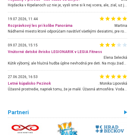
Hojdacka v Krpelanoch uz nie je, vysli sme si k nej vcera, ale, zial, uz je znicena. Ak sem planujete cestu len kvoli hojdacke, mozete si ju usetrit. Krasny vyhlad je tu vsak aj bez hojdacky :-)
19.07.2026, 11:44
Rozprávkový les pri kolibe Panoráma
Martina
Nádherné miesto ktoré odporúčam navštíviť všetkými desiatimi, pre rodiny s deťmi, dôchodcom... Proste a jednoducho ozaj rozprávkový les.. určite ešte prídeme. Odniesli sme si na pamiatku krásne tričká,
09.07.2026, 15:15
Vnútorné detské ihrisko LEGIONARIK v LEGIA Fitness
Elena Selecká
Kútik výborný, ale hlučná hudba úplne nevhodná pre deti. Na moju žiadosť o aspoň sušenie nereagovali.
27.06.2026, 16:53
Letné kúpalisko Pezinok
. Monika Lipovská
Úžasné prostredie, napriek tomu, že je malé. Úžasná atmosféra. Voda fantastická a nádherná. Ľudí je pomerne veľa, ale su mili a ohľaduplní. Je veľmi zaujímavé sledovať, ako dokážu spolu športovať cudzí ľudia a bez ohľadu na vek. Vládne tu pohoda. Vnuka neviem dostať z vody. Ďakujem za krásny deň . Urcite sa sem vrátim. Jediný problém je s parkovaním, ale aj ten sa mi podarilo vyriešiť. Monika Bratislava
Partneri