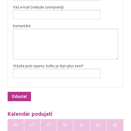
Váš e-mail (nebude zverejnený)
Komentáre
Otázka proti spamu: koľko je štyri plus šesť?
Kalendár podujatí
PO
UT
ST
ŠT
PI
SO
NE