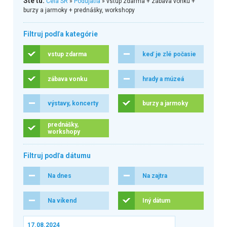
Ste tu:
Celá SR
»
Podujatia
» vstup zdarma + zábava vonku +
burzy a jarmoky + prednášky, workshopy
Filtruj podľa kategórie
vstup zdarma
keď je zlé počasie
zábava vonku
hrady a múzeá
výstavy, koncerty
burzy a jarmoky
prednášky,
workshopy
Filtruj podľa dátumu
Na dnes
Na zajtra
Na víkend
Iný dátum