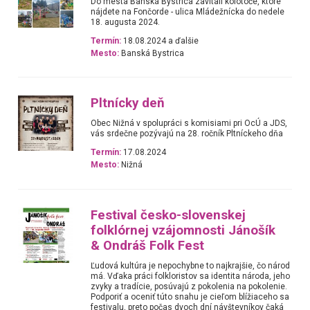
Do mesta Banská Bystrica zavítali kolotoče, ktoré
nájdete na Fončorde - ulica Mládežnícka do nedele
18. augusta 2024.
Termín:
18.08.2024 a ďalšie
Mesto:
Banská Bystrica
Pltnícky deň
Obec Nižná v spolupráci s komisiami pri OcÚ a JDS,
vás srdečne pozývajú na 28. ročník Pltníckeho dňa
Termín:
17.08.2024
Mesto:
Nižná
Festival česko-slovenskej
folklórnej vzájomnosti Jánošík
& Ondráš Folk Fest
Ľudová kultúra je nepochybne to najkrajšie, čo národ
má. Vďaka práci folkloristov sa identita národa, jeho
zvyky a tradície, posúvajú z pokolenia na pokolenie.
Podporiť a oceniť túto snahu je cieľom blížiaceho sa
festivalu, preto počas dvoch dní návštevníkov čaká