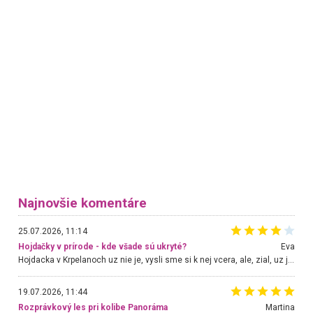
Najnovšie komentáre
25.07.2026, 11:14
Hojdačky v prírode - kde všade sú ukryté?
Eva
Hojdacka v Krpelanoch uz nie je, vysli sme si k nej vcera, ale, zial, uz je znicena. Ak sem planujete cestu len kvoli hojdacke, mozete si ju usetrit. Krasny vyhlad je tu vsak aj bez hojdacky :-)
19.07.2026, 11:44
Rozprávkový les pri kolibe Panoráma
Martina