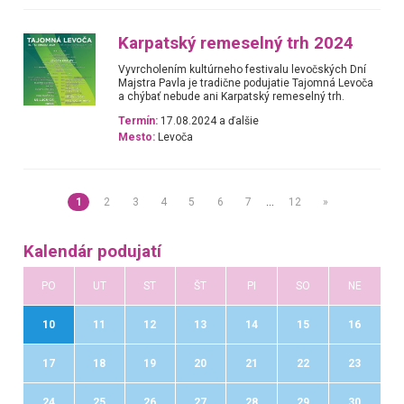
Karpatský remeselný trh 2024
Vyvrcholením kultúrneho festivalu levočských Dní
Majstra Pavla je tradične podujatie Tajomná Levoča
a chýbať nebude ani Karpatský remeselný trh.
Termín:
17.08.2024 a ďalšie
Mesto:
Levoča
1
2
3
4
5
6
7
…
12
»
Kalendár podujatí
PO
UT
ST
ŠT
PI
SO
NE
10
11
12
13
14
15
16
17
18
19
20
21
22
23
24
25
26
27
28
29
30