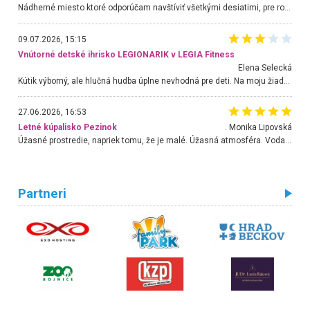
Nádherné miesto ktoré odporúčam navštíviť všetkými desiatimi, pre rodiny s deťmi, dôchodcom... Proste a jednoducho ozaj rozprávkový les.. určite ešte prídeme. Odniesli sme si na pamiatku krásne tričká,
09.07.2026, 15:15
Vnútorné detské ihrisko LEGIONARIK v LEGIA Fitness
Elena Selecká
Kútik výborný, ale hlučná hudba úplne nevhodná pre deti. Na moju žiadosť o aspoň sušenie nereagovali.
27.06.2026, 16:53
Letné kúpalisko Pezinok
. Monika Lipovská
Úžasné prostredie, napriek tomu, že je malé. Úžasná atmosféra. Voda fantastická a nádherná. Ľudí je pomerne veľa, ale su mili a ohľaduplní. Je veľmi zaujímavé sledovať, ako dokážu spolu športovať cudzí ľudia a bez ohľadu na vek. Vládne tu pohoda. Vnuka neviem dostať z vody. Ďakujem za krásny deň . Urcite sa sem vrátim. Jediný problém je s parkovaním, ale aj ten sa mi podarilo vyriešiť. Monika Bratislava
Partneri