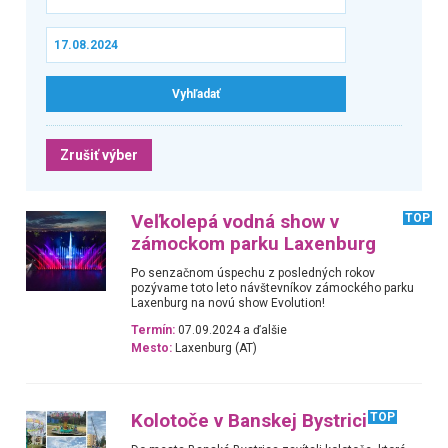
Zrušiť výber
Veľkolepá vodná show v
TOP
zámockom parku Laxenburg
Po senzačnom úspechu z posledných rokov
pozývame toto leto návštevníkov zámockého parku
Laxenburg na novú show Evolution!
Termín:
07.09.2024 a ďalšie
Mesto:
Laxenburg (AT)
Kolotoče v Banskej Bystrici
TOP