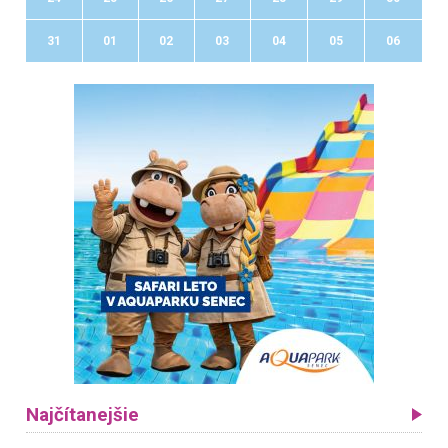
31
01
02
03
04
05
06
Najčítanejšie