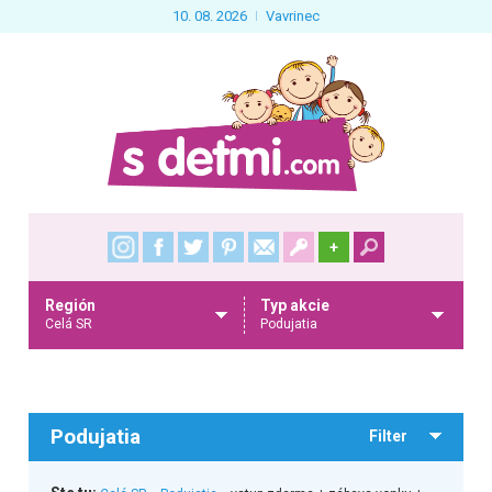
10. 08. 2026
Vavrinec
+
Región
Typ akcie
Celá SR
Podujatia
Podujatia
Filter