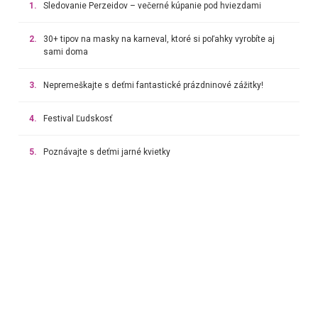
1.
Sledovanie Perzeidov – večerné kúpanie pod hviezdami
2.
30+ tipov na masky na karneval, ktoré si poľahky vyrobíte aj
sami doma
3.
Nepremeškajte s deťmi fantastické prázdninové zážitky!
4.
Festival Ľudskosť
5.
Poznávajte s deťmi jarné kvietky