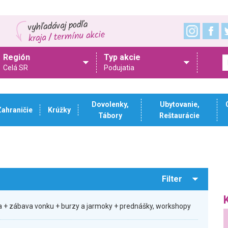
Región
Typ akcie
Celá SR
Podujatia
Dovolenky,
Ubytovanie,
Zahraničie
Krúžky
Tábory
Reštaurácie
Filter
 + zábava vonku + burzy a jarmoky + prednášky, workshopy