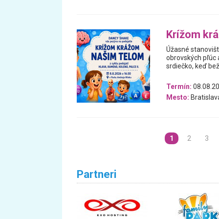
Krížom kr
Úžasné stanovišti
obrovských pľúc 
srdiečko, keď bež
Termín:
08.08.2
Mesto:
Bratislav
1
2
3
Partneri