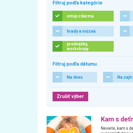
Filtruj podľa kategórie
vstup zdarma
hrady a múzeá
prednášky,
workshopy
Filtruj podľa dátumu
Na dnes
Na zajt
Zrušiť výber
Kam s deťm
Neviete, kam s de