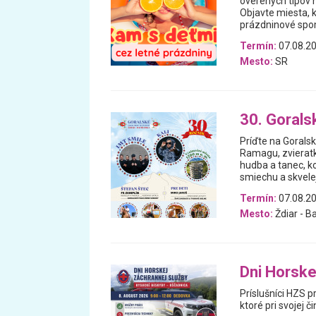
overených tipov n
Objavte miesta, 
prázdninové spomi
Termín:
07.08.20
Mesto:
SR
30. Gorals
Príďte na Goralsk
Ramagu, zvieratká
hudba a tanec, ko
smiechu a skvelej
Termín:
07.08.20
Mesto:
Ždiar - B
Dni Horske
Príslušníci HZS p
ktoré pri svojej č