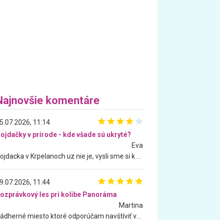
Najnovšie komentáre
5.07.2026, 11:14
ojdačky v prírode - kde všade sú ukryté?
Eva
Hojdacka v Krpelanoch uz nie je, vysli sme si k nej vcera, ale, zial, uz je znicena. Ak sem planujete cestu len kvoli hojdacke, mozete si ju usetrit. Krasny vyhlad je tu vsak aj bez hojdacky :-)
9.07.2026, 11:44
ozprávkový les pri kolibe Panoráma
Martina
Nádherné miesto ktoré odporúčam navštíviť všetkými desiatimi, pre rodiny s deťmi, dôchodcom... Proste a jednoducho ozaj rozprávkový les.. určite ešte prídeme. Odniesli sme si na pamiatku krásne tričká,