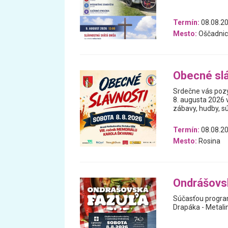
Termín:
08.08.2
Mesto:
Oščadnic
Obecné slá
Srdečne vás pozý
8. augusta 2026 v
zábavy, hudby, sú
Termín:
08.08.2
Mesto:
Rosina
Ondrášovs
Súčasťou program
Drapáka - Metalin