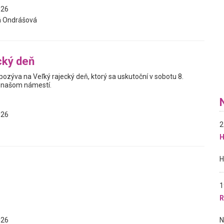
026
á Ondrášová
cký deň
ozýva na Veľký rajecký deň, ktorý sa uskutoční v sobotu 8.
 našom námestí.
026
2
H
1
R
026