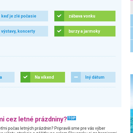
keď je zlé počasie
zábava vonku
výstavy, koncerty
burzy a jarmoky
ra
Na víkend
Iný dátum
i cez letné prázdniny?
TOP
ťmi počas letných prázdnin? Pripravili sme pre vás výber