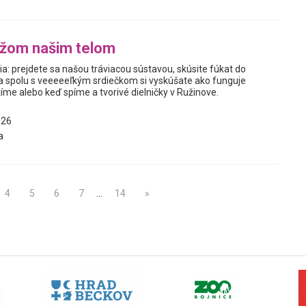
ážom našim telom
a: prejdete sa našou tráviacou sústavou, skúsite fúkat do
a spolu s veeeeeľkým srdiečkom si vyskúšate ako funguje
íme alebo keď spíme a tvorivé dielničky v Ružinove.
026
a
4
5
6
7
…
14
»