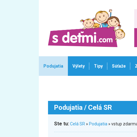
Podujatia
Výlety
Tipy
Súťaže
Podujatia
/ Celá SR
Ste tu:
Celá SR
»
Podujatia
» vstup zdarma