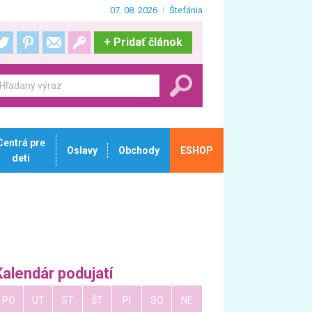
07. 08. 2026
Štefánia
+
Pridať článok
Centrá pre
Oslavy
Obchody
ESHOP
deti
Kalendár podujatí
PO
UT
ST
ŠT
PI
SO
NE