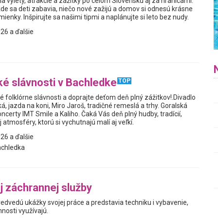
a výlety, atrakcie a zážitky po celom Slovensku aj za hranicami.
kde sa deti zabavia, niečo nové zažijú a domov si odnesú krásne
enky. Inšpirujte sa našimi tipmi a naplánujte si leto bez nudy.
26 a ďalšie
ké slávnosti v Bachledke
TOP
é folklórne slávnosti a doprajte deťom deň plný zážitkov!.Divadlo
, jazda na koni, Miro Jaroš, tradičné remeslá a trhy. Goralská
ncerty IMT Smile a Kaliho. Čaká Vás deň plný hudby, tradícií,
 atmosféry, ktorú si vychutnajú malí aj veľkí.
26 a ďalšie
achledka
j záchrannej služby
redvedú ukážky svojej práce a predstavia techniku i vybavenie,
innosti využívajú.