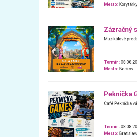
Mesto:
Korytárk
Zázračný s
Muzikálové preds
Termín:
08.08.2
Mesto:
Beckov
Pekníčka 
Café Pekníčka vá
Termín:
08.08.2
Mesto:
Bratislav