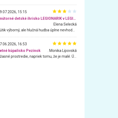
9.07.2026, 15:15
Vnútorné detské ihrisko LEGIONARIK v LEGIA Fitness
Elena Selecká
Kútik výborný, ale hlučná hudba úplne nevhodná pre deti. Na moju žiadosť o aspoň sušenie nereagovali.
7.06.2026, 16:53
etné kúpalisko Pezinok
. Monika Lipovská
Úžasné prostredie, napriek tomu, že je malé. Úžasná atmosféra. Voda fantastická a nádherná. Ľudí je pomerne veľa, ale su mili a ohľaduplní. Je veľmi zaujímavé sledovať, ako dokážu spolu športovať cudzí ľudia a bez ohľadu na vek. Vládne tu pohoda. Vnuka neviem dostať z vody. Ďakujem za krásny deň . Urcite sa sem vrátim. Jediný problém je s parkovaním, ale aj ten sa mi podarilo vyriešiť. Monika Bratislava