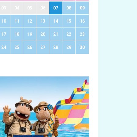
03
04
05
06
07
08
09
10
11
12
13
14
15
16
17
18
19
20
21
22
23
24
25
26
27
28
29
30