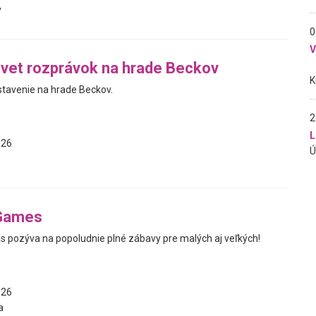
y
0
vet rozprávok na hrade Beckov
tavenie na hrade Beckov.
2
L
026
Games
s pozýva na popoludnie plné zábavy pre malých aj veľkých!
026
a