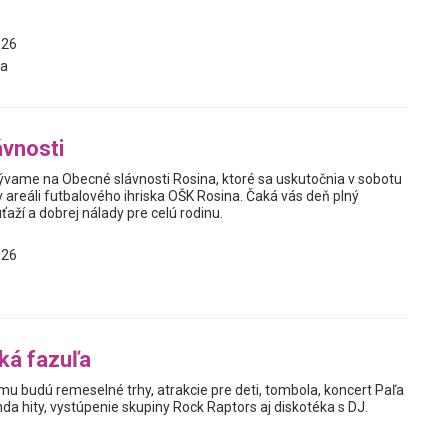
026
a
vnosti
vame na Obecné slávnosti Rosina, ktoré sa uskutočnia v sobotu
 areáli futbalového ihriska OŠK Rosina. Čaká vás deň plný
ťaží a dobrej nálady pre celú rodinu.
026
ká fazuľa
u budú remeselné trhy, atrakcie pre deti, tombola, koncert Paľa
da hity, vystúpenie skupiny Rock Raptors aj diskotéka s DJ.