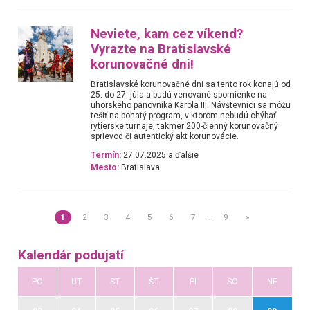
Neviete, kam cez víkend?
Vyrazte na Bratislavské
korunovačné dni!
Bratislavské korunovačné dni sa tento rok konajú od
25. do 27. júla a budú venované spomienke na
uhorského panovníka Karola III. Návštevníci sa môžu
tešiť na bohatý program, v ktorom nebudú chýbať
rytierske turnaje, takmer 200-členný korunovačný
sprievod či autentický akt korunovácie.
Termín:
27.07.2025 a ďalšie
Mesto:
Bratislava
1
2
3
4
5
6
7
…
9
»
Kalendár podujatí
PO
UT
ST
ŠT
PI
SO
NE