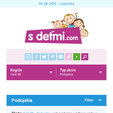
09. 08. 2026
Ľubomíra
+
Región
Typ akcie
Celá SR
Podujatia
Podujatia
Filter