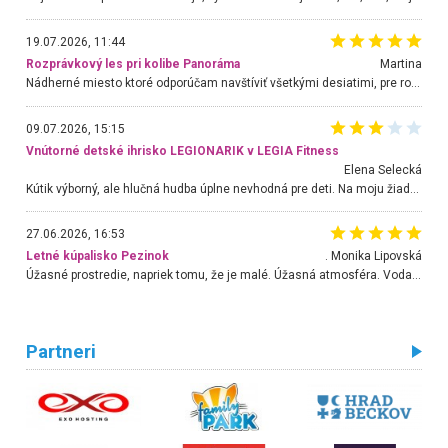
19.07.2026, 11:44
Rozprávkový les pri kolibe Panoráma
Martina
Nádherné miesto ktoré odporúčam navštíviť všetkými desiatimi, pre rodiny s deťmi, dôchodcom... Proste a jednoducho ozaj rozprávkový les.. určite ešte prídeme. Odniesli sme si na pamiatku krásne tričká,
09.07.2026, 15:15
Vnútorné detské ihrisko LEGIONARIK v LEGIA Fitness
Elena Selecká
Kútik výborný, ale hlučná hudba úplne nevhodná pre deti. Na moju žiadosť o aspoň sušenie nereagovali.
27.06.2026, 16:53
Letné kúpalisko Pezinok
. Monika Lipovská
Úžasné prostredie, napriek tomu, že je malé. Úžasná atmosféra. Voda fantastická a nádherná. Ľudí je pomerne veľa, ale su mili a ohľaduplní. Je veľmi zaujímavé sledovať, ako dokážu spolu športovať cudzí ľudia a bez ohľadu na vek. Vládne tu pohoda. Vnuka neviem dostať z vody. Ďakujem za krásny deň . Urcite sa sem vrátim. Jediný problém je s parkovaním, ale aj ten sa mi podarilo vyriešiť. Monika Bratislava
Partneri