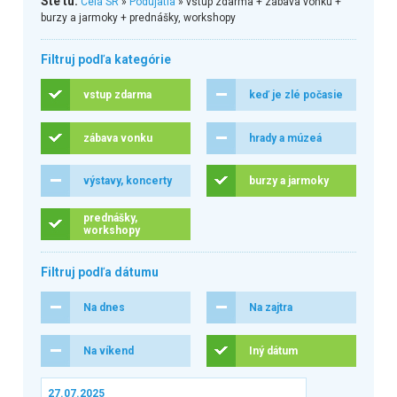
Ste tu:
Celá SR
»
Podujatia
» vstup zdarma + zábava vonku +
burzy a jarmoky + prednášky, workshopy
Filtruj podľa kategórie
vstup zdarma
keď je zlé počasie
zábava vonku
hrady a múzeá
výstavy, koncerty
burzy a jarmoky
prednášky,
workshopy
Filtruj podľa dátumu
Na dnes
Na zajtra
Na víkend
Iný dátum