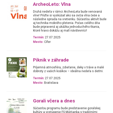
ArcheoLeto: Vlna
Druhá nedeľa v rámci ArcheoLeta bude venovaná
vlne! Príďte si vyskúšať ako sa ovčia vlna češe a
následne spriada na vretienku. Súčasťou aktivít bude
aj technika mokrého plstenia. Počas celého dňa
bude pripravená aj ukážka jednoduchého tkania,
ktoré hravo dokážu aj malí návštevníci!
Termín:
27.07.2025
Mesto:
Cífer
Piknik v záhrade
Príjemná atmosféra, zdieľanie, deky v tráve a malé
dobroty z vašich košíkov – ideálna nedeľa s deťmi.
Termín:
27.07.2025
Mesto:
Bratislava
Gorali včera a dnes
Súčasťou programu bude predstavenie goralskej
kultúry a vystúpenie FS Mútňanka s tradičnými