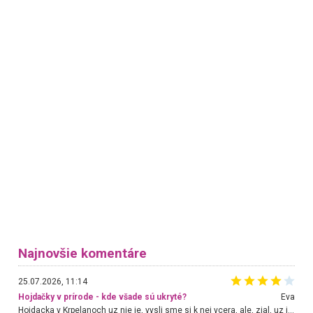
Najnovšie komentáre
25.07.2026, 11:14
Hojdačky v prírode - kde všade sú ukryté?
Eva
Hojdacka v Krpelanoch uz nie je, vysli sme si k nej vcera, ale, zial, uz je znicena. Ak sem planujete cestu len kvoli hojdacke, mozete si ju usetrit. Krasny vyhlad je tu vsak aj bez hojdacky :-)