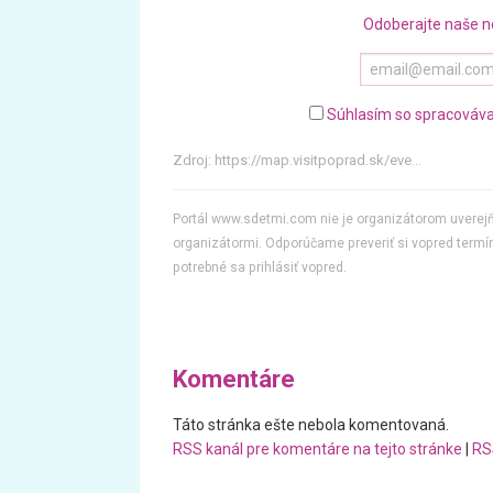
Odoberajte naše n
Súhlasím so spracováva
Zdroj:
https://map.visitpoprad.sk/eve...
Portál www.sdetmi.com nie je organizátorom uvere
organizátormi. Odporúčame preveriť si vopred termín
potrebné sa prihlásiť vopred.
Komentáre
Táto stránka ešte nebola komentovaná.
RSS kanál pre komentáre na tejto stránke
|
RS