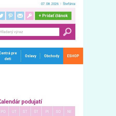
07. 08. 2026
Štefánia
+
Pridať článok
Centrá pre
Oslavy
Obchody
ESHOP
deti
Kalendár podujatí
PO
UT
ST
ŠT
PI
SO
NE