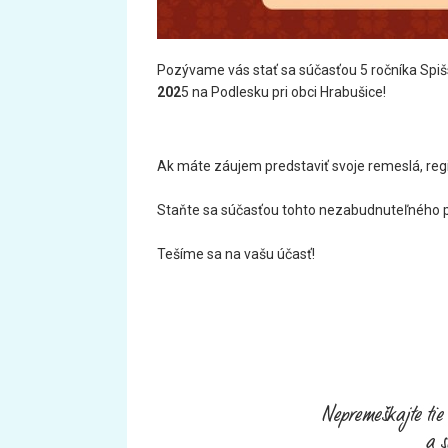
Pozývame vás stať sa súčasťou 5 ročníka Spišs
202
5 na Podlesku pri obci Hrabušice!
Ak máte záujem predstaviť svoje remeslá, regio
Staňte sa súčasťou tohto nezabudnuteľného p
Tešíme sa na vašu účasť!