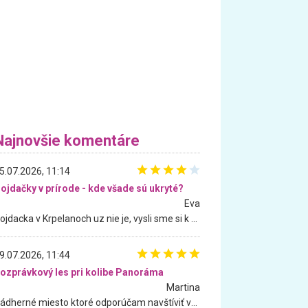
Najnovšie komentáre
5.07.2026, 11:14
ojdačky v prírode - kde všade sú ukryté?
Eva
Hojdacka v Krpelanoch uz nie je, vysli sme si k nej vcera, ale, zial, uz je znicena. Ak sem planujete cestu len kvoli hojdacke, mozete si ju usetrit. Krasny vyhlad je tu vsak aj bez hojdacky :-)
9.07.2026, 11:44
ozprávkový les pri kolibe Panoráma
Martina
Nádherné miesto ktoré odporúčam navštíviť všetkými desiatimi, pre rodiny s deťmi, dôchodcom... Proste a jednoducho ozaj rozprávkový les.. určite ešte prídeme. Odniesli sme si na pamiatku krásne tričká,