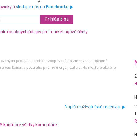
ovinky a
sledujte nás na
Facebooku
ním osobných údajov pre marketingové účely
jňovaných podujatí a preto nezodpovedá za zmeny uskutočnené
 a čas konania podujatia priamo u organizátora. Na niektoré akcie je
2
H
Napíšte užívateľskú recenziu
1
R
S kanál pre všetky komentáre