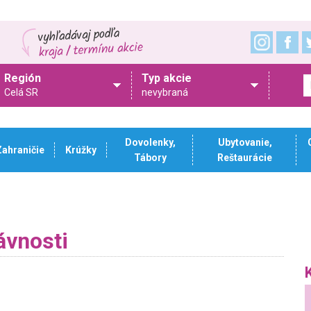
Región
Typ akcie
Celá SR
nevybraná
Dovolenky,
Ubytovanie,
Zahraničie
Krúžky
Tábory
Reštaurácie
ávnosti