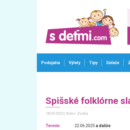
Podujatia
Výlety
Tipy
Súťaže
Spišské folklórne sl
18.05.2025
Autor: Zuzka
Termín:
22.06.2025
a ďalšie