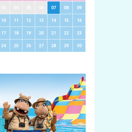
03
04
05
06
07
08
09
10
11
12
13
14
15
16
17
18
19
20
21
22
23
24
25
26
27
28
29
30