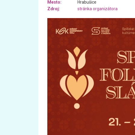
Mesto:
Hrabušice
Zdroj:
stránka organizátora