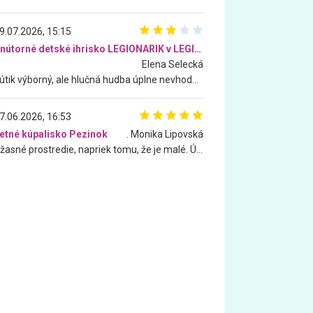
9.07.2026, 15:15
Vnútorné detské ihrisko LEGIONARIK v LEGIA Fitness
Elena Selecká
Kútik výborný, ale hlučná hudba úplne nevhodná pre deti. Na moju žiadosť o aspoň sušenie nereagovali.
7.06.2026, 16:53
etné kúpalisko Pezinok
. Monika Lipovská
Úžasné prostredie, napriek tomu, že je malé. Úžasná atmosféra. Voda fantastická a nádherná. Ľudí je pomerne veľa, ale su mili a ohľaduplní. Je veľmi zaujímavé sledovať, ako dokážu spolu športovať cudzí ľudia a bez ohľadu na vek. Vládne tu pohoda. Vnuka neviem dostať z vody. Ďakujem za krásny deň . Urcite sa sem vrátim. Jediný problém je s parkovaním, ale aj ten sa mi podarilo vyriešiť. Monika Bratislava