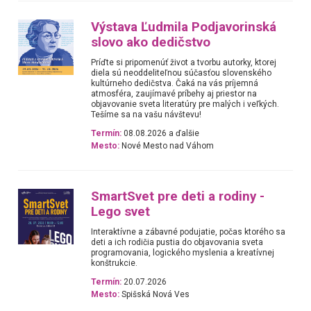
Výstava Ľudmila Podjavorinská
slovo ako dedičstvo
Príďte si pripomenúť život a tvorbu autorky, ktorej
diela sú neoddeliteľnou súčasťou slovenského
kultúrneho dedičstva. Čaká na vás príjemná
atmosféra, zaujímavé príbehy aj priestor na
objavovanie sveta literatúry pre malých i veľkých.
Tešíme sa na vašu návštevu!
Termín:
08.08.2026 a ďalšie
Mesto:
Nové Mesto nad Váhom
SmartSvet pre deti a rodiny -
Lego svet
Interaktívne a zábavné podujatie, počas ktorého sa
deti a ich rodičia pustia do objavovania sveta
programovania, logického myslenia a kreatívnej
konštrukcie.
Termín:
20.07.2026
Mesto:
Spišská Nová Ves