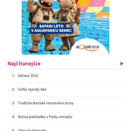
Najčítanejšie
1.
Sahara 2026
2.
Veľký rajecký deň
3.
Tradičné brežské remeselné dvory
4.
Nočná prehliadka v Parku miniatúr
5.
Obecné slávnosti