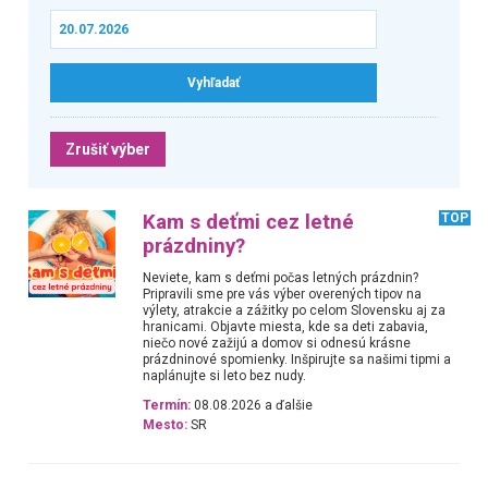
Zrušiť výber
Kam s deťmi cez letné
TOP
prázdniny?
Neviete, kam s deťmi počas letných prázdnin?
Pripravili sme pre vás výber overených tipov na
výlety, atrakcie a zážitky po celom Slovensku aj za
hranicami. Objavte miesta, kde sa deti zabavia,
niečo nové zažijú a domov si odnesú krásne
prázdninové spomienky. Inšpirujte sa našimi tipmi a
naplánujte si leto bez nudy.
Termín:
08.08.2026 a ďalšie
Mesto:
SR