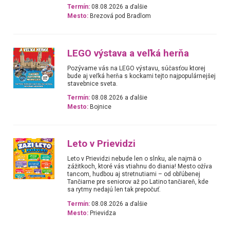
Termín:
08.08.2026 a ďalšie
Mesto:
Brezová pod Bradlom
LEGO výstava a veľká herňa
Pozývame vás na LEGO výstavu, súčasťou ktorej
bude aj veľká herňa s kockami tejto najpopulárnejšej
stavebnice sveta.
Termín:
08.08.2026 a ďalšie
Mesto:
Bojnice
Leto v Prievidzi
Leto v Prievidzi nebude len o slnku, ale najmä o
zážitkoch, ktoré vás vtiahnu do diania! Mesto ožíva
tancom, hudbou aj stretnutiami – od obľúbenej
Tančiarne pre seniorov až po Latino tančiareň, kde
sa rytmy nedajú len tak prepočuť.
Termín:
08.08.2026 a ďalšie
Mesto:
Prievidza