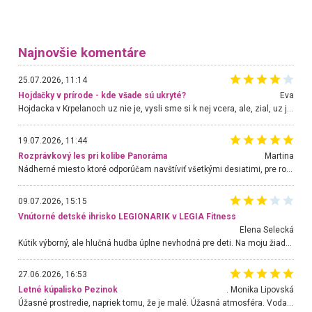
Najnovšie komentáre
25.07.2026, 11:14
Hojdačky v prírode - kde všade sú ukryté?
Eva
Hojdacka v Krpelanoch uz nie je, vysli sme si k nej vcera, ale, zial, uz je znicena. Ak sem planujete cestu len kvoli hojdacke, mozete si ju usetrit. Krasny vyhlad je tu vsak aj bez hojdacky :-)
19.07.2026, 11:44
Rozprávkový les pri kolibe Panoráma
Martina
Nádherné miesto ktoré odporúčam navštíviť všetkými desiatimi, pre rodiny s deťmi, dôchodcom... Proste a jednoducho ozaj rozprávkový les.. určite ešte prídeme. Odniesli sme si na pamiatku krásne tričká,
09.07.2026, 15:15
Vnútorné detské ihrisko LEGIONARIK v LEGIA Fitness
Elena Selecká
Kútik výborný, ale hlučná hudba úplne nevhodná pre deti. Na moju žiadosť o aspoň sušenie nereagovali.
27.06.2026, 16:53
Letné kúpalisko Pezinok
. Monika Lipovská
Úžasné prostredie, napriek tomu, že je malé. Úžasná atmosféra. Voda fantastická a nádherná. Ľudí je pomerne veľa, ale su mili a ohľaduplní. Je veľmi zaujímavé sledovať, ako dokážu spolu športovať cudzí ľudia a bez ohľadu na vek. Vládne tu pohoda. Vnuka neviem dostať z vody. Ďakujem za krásny deň . Urcite sa sem vrátim. Jediný problém je s parkovaním, ale aj ten sa mi podarilo vyriešiť. Monika Bratislava