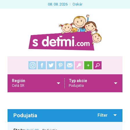
08. 08. 2026
Oskár
+
Región
Typ akcie
Celá SR
Podujatia
Podujatia
Filter