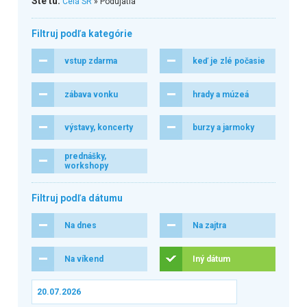
Ste tu:
Celá SR
» Podujatia
Filtruj podľa kategórie
vstup zdarma
keď je zlé počasie
zábava vonku
hrady a múzeá
výstavy, koncerty
burzy a jarmoky
prednášky,
workshopy
Filtruj podľa dátumu
Na dnes
Na zajtra
Na víkend
Iný dátum