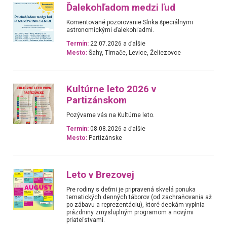
Ďalekohľadom medzi ľud
Komentované pozorovanie Slnka špeciálnymi
astronomickými ďalekohľadmi.
Termín:
22.07.2026 a ďalšie
Mesto:
Šahy, Tlmače, Levice, Želiezovce
Kultúrne leto 2026 v
Partizánskom
Pozývame vás na Kultúrne leto.
Termín:
08.08.2026 a ďalšie
Mesto:
Partizánske
Leto v Brezovej
Pre rodiny s deťmi je pripravená skvelá ponuka
tematických denných táborov (od zachraňovania až
po zábavu a reprezentáciu), ktoré deckám vyplnia
prázdniny zmysluplným programom a novými
priateľstvami.