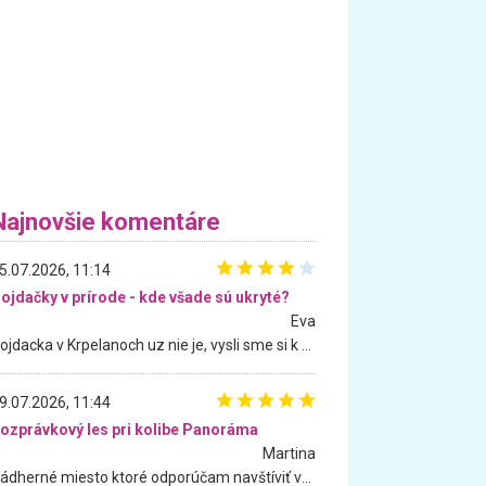
Najnovšie komentáre
5.07.2026, 11:14
ojdačky v prírode - kde všade sú ukryté?
Eva
Hojdacka v Krpelanoch uz nie je, vysli sme si k nej vcera, ale, zial, uz je znicena. Ak sem planujete cestu len kvoli hojdacke, mozete si ju usetrit. Krasny vyhlad je tu vsak aj bez hojdacky :-)
9.07.2026, 11:44
ozprávkový les pri kolibe Panoráma
Martina
Nádherné miesto ktoré odporúčam navštíviť všetkými desiatimi, pre rodiny s deťmi, dôchodcom... Proste a jednoducho ozaj rozprávkový les.. určite ešte prídeme. Odniesli sme si na pamiatku krásne tričká,