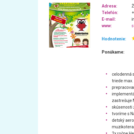
Adresa:
Ž
Telefón:
+
E-mail:
i
www:
s
Hodnotenie:
Ponúkame:
celodenná s
triede max. 
prepracova
implementá
zastrešuje
skúsenosti 
tvoríme s N
detský aerob
muzikoterap
2x ročne He