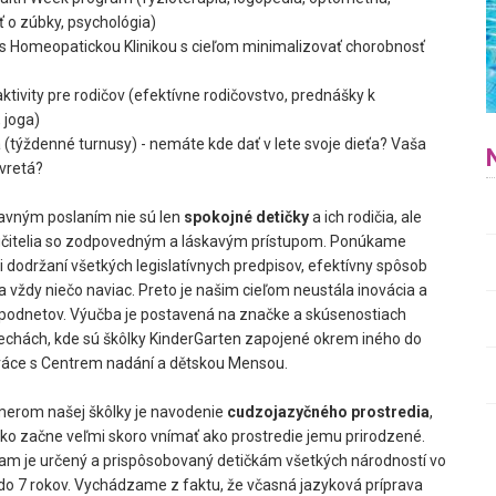
ť o zúbky, psychológia)
s Homeopatickou Klinikou s cieľom minimalizovať chorobnosť
ktivity pre rodičov (efektívne rodičovstvo, prednášky k
 joga)
a (týždenné turnusy) - nemáte kde dať v lete svoje dieťa? Vaša
avretá?
lavným poslaním nie sú len
spokojné detičky
a ich rodičia, ale
 učitelia so zodpovedným a láskavým prístupom. Ponúkame
ri dodržaní všetkých legislatívnych predpisov, efektívny spôsob
a vždy niečo naviac. Preto je našim cieľom neustála inovácia a
podnetov. Výučba je postavená na značke a skúsenostiach
echách, kde sú škôlky KinderGarten zapojené okrem iného do
ráce s Centrem nadání a dětskou Mensou.
erom našej škôlky je navodenie
cudzojazyčného prostredia
,
tko začne veľmi skoro vnímať ako prostredie jemu prirodzené.
am je určený a prispôsobovaný detičkám všetkých národností vo
 do 7 rokov. Vychádzame z faktu, že včasná jazyková príprava