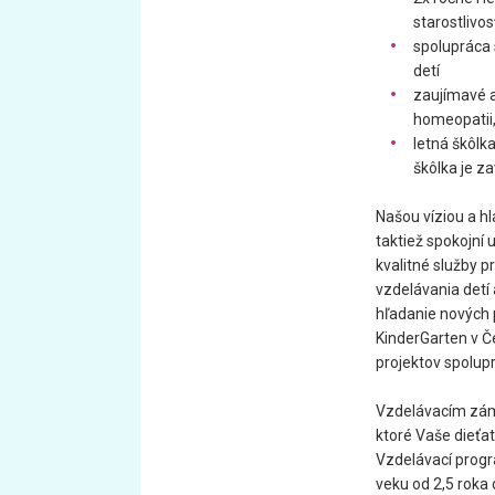
starostlivos
spolupráca 
detí
zaujímavé a
homeopatii,
letná škôlk
škôlka je z
Našou víziou a h
taktiež spokojní
kvalitné služby p
vzdelávania detí 
hľadanie nových 
KinderGarten v Č
projektov spolup
Vzdelávacím zám
ktoré Vaše dieťa
Vzdelávací progr
veku od 2,5 roka