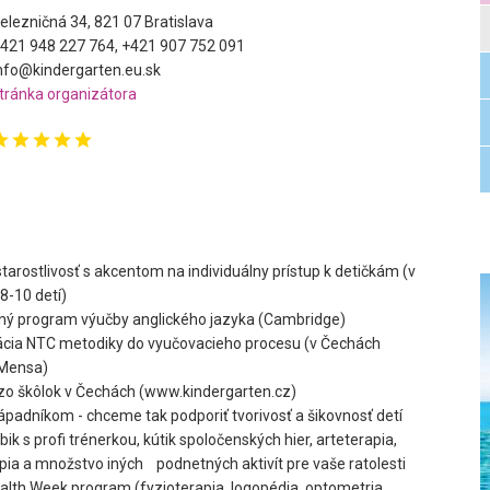
elezničná 34, 821 07 Bratislava
421 948 227 764, +421 907 752 091
nfo@kindergarten.eu.sk
tránka organizátora
tarostlivosť s akcentom na individuálny prístup k detičkám (v
8-10 detí)
ný program výučby anglického jazyka (Cambridge)
cia NTC metodiky do vyučovacieho procesu (v Čechách
 Mensa)
zo škôlok v Čechách (www.kindergarten.cz)
ápadníkom - chceme tak podporiť tvorivosť a šikovnosť detí
ik s profi trénerkou, kútik spoločenských hier, arteterapia,
ia a množstvo iných podnetných aktivít pre vaše ratolesti
alth Week program (fyzioterapia, logopédia, optometria,