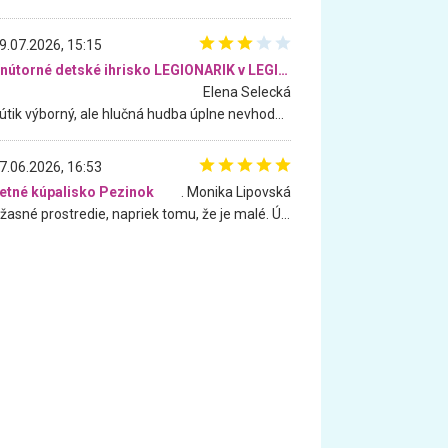
9.07.2026, 15:15
Vnútorné detské ihrisko LEGIONARIK v LEGIA Fitness
Elena Selecká
Kútik výborný, ale hlučná hudba úplne nevhodná pre deti. Na moju žiadosť o aspoň sušenie nereagovali.
7.06.2026, 16:53
etné kúpalisko Pezinok
. Monika Lipovská
Úžasné prostredie, napriek tomu, že je malé. Úžasná atmosféra. Voda fantastická a nádherná. Ľudí je pomerne veľa, ale su mili a ohľaduplní. Je veľmi zaujímavé sledovať, ako dokážu spolu športovať cudzí ľudia a bez ohľadu na vek. Vládne tu pohoda. Vnuka neviem dostať z vody. Ďakujem za krásny deň . Urcite sa sem vrátim. Jediný problém je s parkovaním, ale aj ten sa mi podarilo vyriešiť. Monika Bratislava