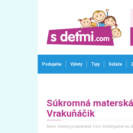
Podujatia
Výlety
Tipy
Súťaže
Súkromná materská 
Vrakuňáčik
Autor: Externý prispievateľ
, Foto: kindergarten.eu.s