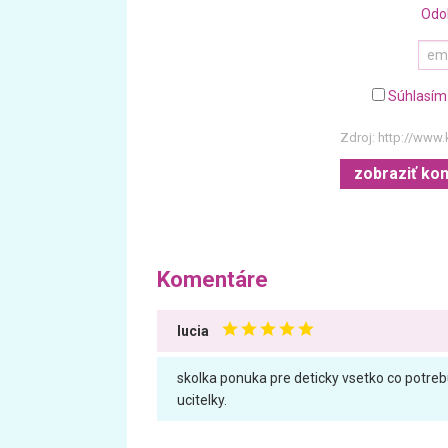
Odo
Súhlasím
Zdroj:
http://www.
zobraziť ko
Komentáre
lucia
skolka ponuka pre deticky vsetko co potrebu
ucitelky.