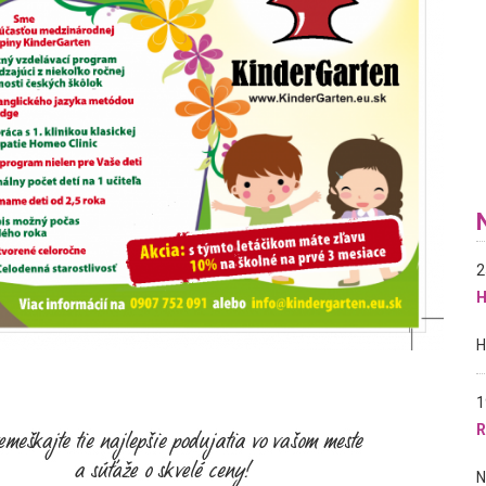
2
H
1
R