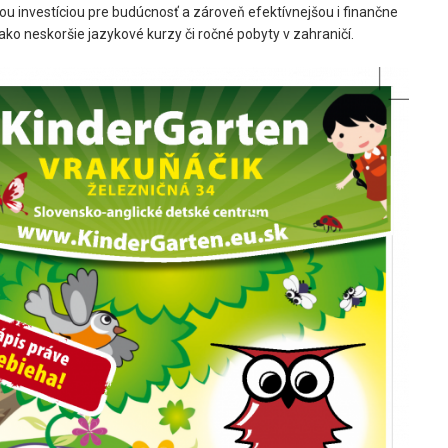
šou investíciou pre budúcnosť a zároveň efektívnejšou i finančne
ko neskoršie jazykové kurzy či ročné pobyty v zahraničí.