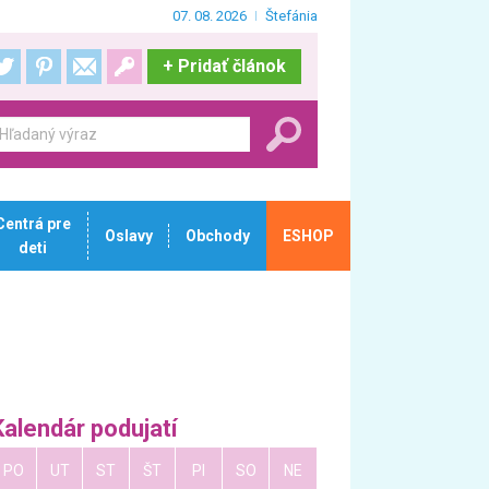
07. 08. 2026
Štefánia
+
Pridať článok
Centrá pre
Oslavy
Obchody
ESHOP
deti
Kalendár podujatí
PO
UT
ST
ŠT
PI
SO
NE