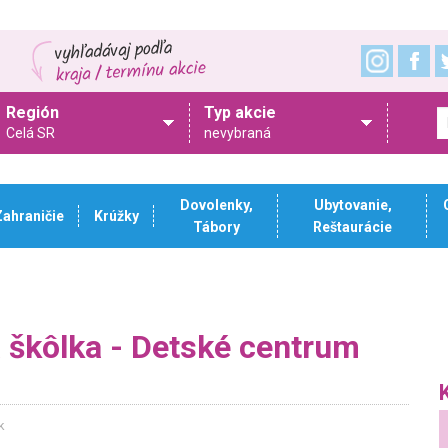
Región
Typ akcie
Celá SR
nevybraná
Dovolenky,
Ubytovanie,
Zahraničie
Krúžky
Tábory
Reštaurácie
škôlka - Detské centrum
k