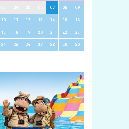
03
04
05
06
07
08
09
10
11
12
13
14
15
16
17
18
19
20
21
22
23
24
25
26
27
28
29
30