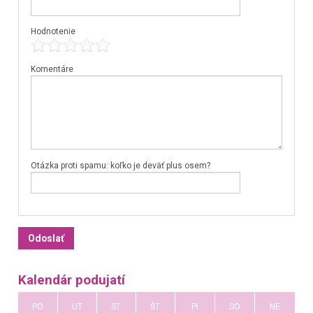
Hodnotenie
Komentáre
Otázka proti spamu: koľko je deväť plus osem?
Kalendár podujatí
PO
UT
ST
ŠT
PI
SO
NE