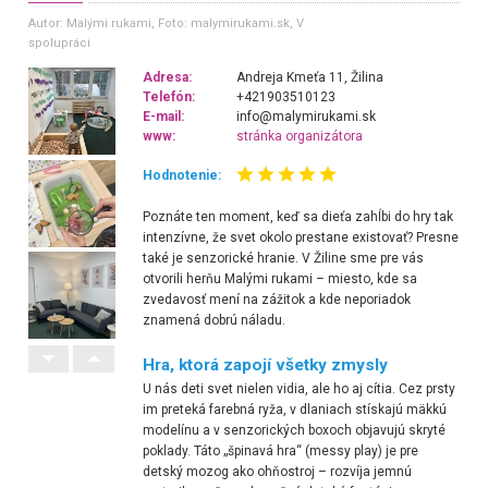
Autor: Malými rukami
, Foto: malymirukami.sk, V
spolupráci
Adresa:
Andreja Kmeťa 11, Žilina
Telefón:
+421903510123
E-mail:
info@malymirukami.sk
www:
stránka organizátora
Hodnotenie:
Poznáte ten moment, keď sa dieťa zahĺbi do hry tak
intenzívne, že svet okolo prestane existovať? Presne
také je senzorické hranie. V Žiline sme pre vás
otvorili herňu Malými rukami – miesto, kde sa
zvedavosť mení na zážitok a kde neporiadok
znamená dobrú náladu.
Hra, ktorá zapojí všetky zmysly
U nás deti svet nielen vidia, ale ho aj cítia. Cez prsty
im preteká farebná ryža, v dlaniach stískajú mäkkú
modelínu a v senzorických boxoch objavujú skryté
poklady. Táto „špinavá hra“ (messy play) je pre
detský mozog ako ohňostroj – rozvíja jemnú