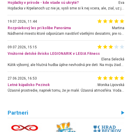
Hojdačky v prírode - kde všade sú ukryté?
Eva
Hojdacka v Krpelanoch uz nie je, vysli sme si k nej vcera, ale, zial, uz je znicena. Ak sem planujete cestu len kvoli hojdacke, mozete si ju usetrit. Krasny vyhlad je tu vsak aj bez hojdacky :-)
19.07.2026, 11:44
Rozprávkový les pri kolibe Panoráma
Martina
Nádherné miesto ktoré odporúčam navštíviť všetkými desiatimi, pre rodiny s deťmi, dôchodcom... Proste a jednoducho ozaj rozprávkový les.. určite ešte prídeme. Odniesli sme si na pamiatku krásne tričká,
09.07.2026, 15:15
Vnútorné detské ihrisko LEGIONARIK v LEGIA Fitness
Elena Selecká
Kútik výborný, ale hlučná hudba úplne nevhodná pre deti. Na moju žiadosť o aspoň sušenie nereagovali.
27.06.2026, 16:53
Letné kúpalisko Pezinok
. Monika Lipovská
Úžasné prostredie, napriek tomu, že je malé. Úžasná atmosféra. Voda fantastická a nádherná. Ľudí je pomerne veľa, ale su mili a ohľaduplní. Je veľmi zaujímavé sledovať, ako dokážu spolu športovať cudzí ľudia a bez ohľadu na vek. Vládne tu pohoda. Vnuka neviem dostať z vody. Ďakujem za krásny deň . Urcite sa sem vrátim. Jediný problém je s parkovaním, ale aj ten sa mi podarilo vyriešiť. Monika Bratislava
Partneri