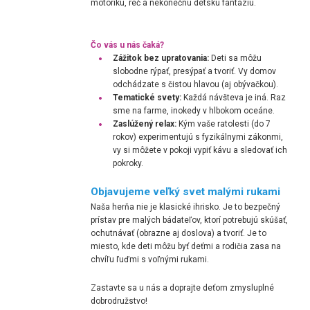
motoriku, reč a nekonečnú detskú fantáziu.
Čo vás u nás čaká?
Zážitok bez upratovania:
Deti sa môžu
slobodne rýpať, presýpať a tvoriť. Vy domov
odchádzate s čistou hlavou (aj obývačkou).
Tematické svety:
Každá návšteva je iná. Raz
sme na farme, inokedy v hlbokom oceáne.
Zaslúžený relax:
Kým vaše ratolesti (do 7
rokov) experimentujú s fyzikálnymi zákonmi,
vy si môžete v pokoji vypiť kávu a sledovať ich
pokroky.
Objavujeme veľký svet malými rukami
Naša herňa nie je klasické ihrisko. Je to bezpečný
prístav pre malých bádateľov, ktorí potrebujú skúšať,
ochutnávať (obrazne aj doslova) a tvoriť. Je to
miesto, kde deti môžu byť deťmi a rodičia zasa na
chvíľu ľuďmi s voľnými rukami.
Zastavte sa u nás a doprajte deťom zmysluplné
dobrodružstvo!