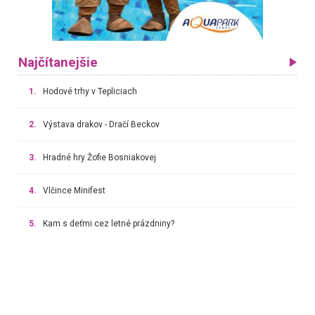
Najčítanejšie
1.
Hodové trhy v Tepliciach
2.
Výstava drakov - Dračí Beckov
3.
Hradné hry Žofie Bosniakovej
4.
Vlčince Minifest
5.
Kam s deťmi cez letné prázdniny?