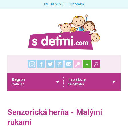
09. 08. 2026
Ľubomíra
+
Región
Typ akcie
Celá SR
nevybraná
Senzorická herňa - Malými
rukami