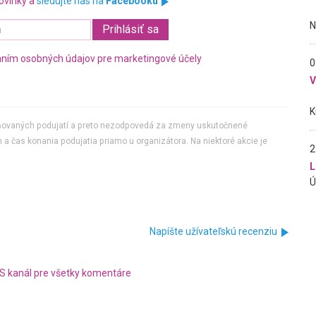
ovinky a
sledujte nás na
Facebooku
ním osobných údajov pre marketingové účely
0
jňovaných podujatí a preto nezodpovedá za zmeny uskutočnené
 a čas konania podujatia priamo u organizátora. Na niektoré akcie je
2
L
Napíšte užívateľskú recenziu
S kanál pre všetky komentáre