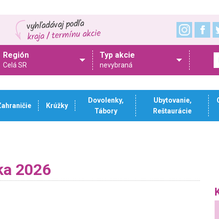
Región
Typ akcie
Celá SR
nevybraná
Dovolenky,
Ubytovanie,
Zahraničie
Krúžky
Tábory
Reštaurácie
ka 2026