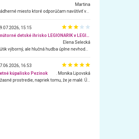
Martina
Nádherné miesto ktoré odporúčam navštíviť všetkými desiatimi, pre rodiny s deťmi, dôchodcom... Proste a jednoducho ozaj rozprávkový les.. určite ešte prídeme. Odniesli sme si na pamiatku krásne tričká,
9.07.2026, 15:15
Vnútorné detské ihrisko LEGIONARIK v LEGIA Fitness
Elena Selecká
Kútik výborný, ale hlučná hudba úplne nevhodná pre deti. Na moju žiadosť o aspoň sušenie nereagovali.
7.06.2026, 16:53
etné kúpalisko Pezinok
. Monika Lipovská
Úžasné prostredie, napriek tomu, že je malé. Úžasná atmosféra. Voda fantastická a nádherná. Ľudí je pomerne veľa, ale su mili a ohľaduplní. Je veľmi zaujímavé sledovať, ako dokážu spolu športovať cudzí ľudia a bez ohľadu na vek. Vládne tu pohoda. Vnuka neviem dostať z vody. Ďakujem za krásny deň . Urcite sa sem vrátim. Jediný problém je s parkovaním, ale aj ten sa mi podarilo vyriešiť. Monika Bratislava