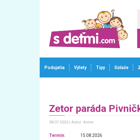
Podujatia
Výlety
Tipy
Súťaže
Zetor paráda Pivnič
08.07.2026
Autor: Annie
Termín:
15.08.2026