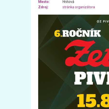
Mesto:
Hriňová
Zdroj:
stránka organizátora