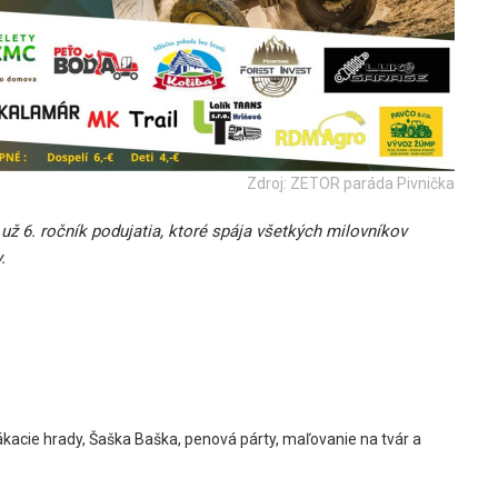
Zdroj: ZETOR paráda Pivnička
ž 6. ročník podujatia, ktoré spája všetkých milovníkov
.
ákacie hrady, Šaška Baška, penová párty, maľovanie na tvár a