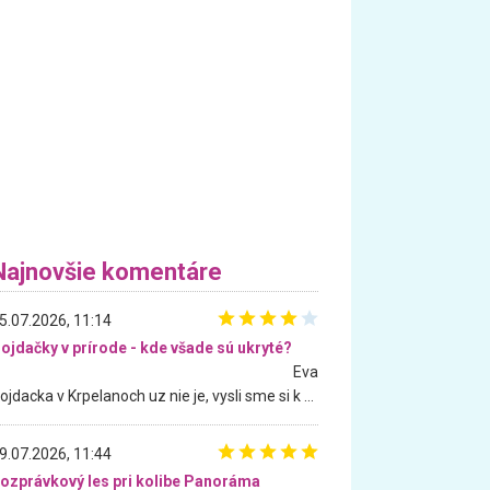
Najnovšie komentáre
5.07.2026, 11:14
ojdačky v prírode - kde všade sú ukryté?
Eva
Hojdacka v Krpelanoch uz nie je, vysli sme si k nej vcera, ale, zial, uz je znicena. Ak sem planujete cestu len kvoli hojdacke, mozete si ju usetrit. Krasny vyhlad je tu vsak aj bez hojdacky :-)
9.07.2026, 11:44
ozprávkový les pri kolibe Panoráma