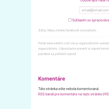
Odoberajte naše n
Súhlasím so spracováva
Zdroj:
https://www.facebook.com/photo...
Portál www.sdetmi.com nie je organizátorom uvere
organizátormi. Odporúčame preveriť si vopred termín
potrebné sa prihlásiť vopred.
Komentáre
Táto stránka ešte nebola komentovaná.
RSS kanál pre komentáre na tejto stránke
|
RS