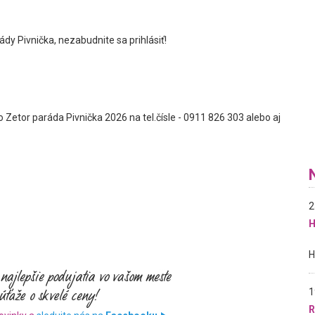
ády Pivnička, nezabudnite sa prihlásiť!
 Zetor paráda Pivnička 2026 na tel.čísle - 0911 826 303 alebo aj
2
H
1
R