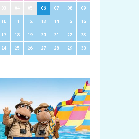
03
04
05
06
07
08
09
10
11
12
13
14
15
16
17
18
19
20
21
22
23
24
25
26
27
28
29
30