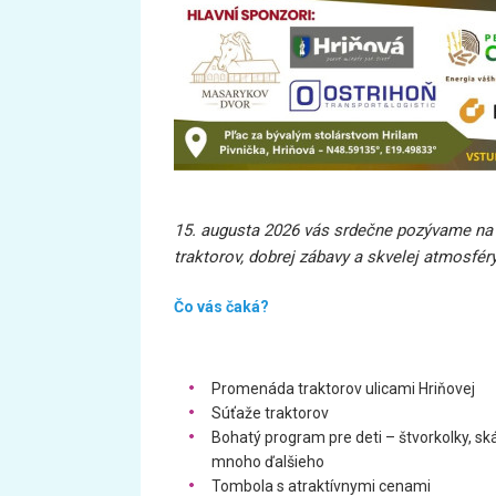
15. augusta 2026 vás srdečne pozývame na u
traktorov, dobrej zábavy a skvelej atmosféry
Čo vás čaká?
Promenáda traktorov ulicami Hriňovej
Súťaže traktorov
Bohatý program pre deti – štvorkolky, sk
mnoho ďalšieho
Tombola s atraktívnymi cenami