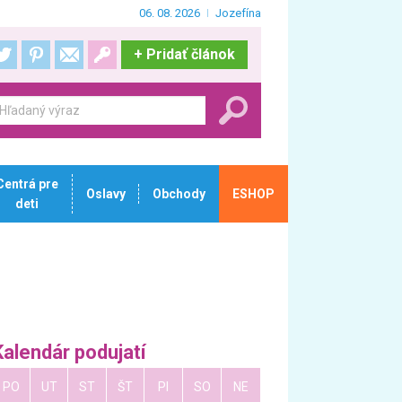
06. 08. 2026
Jozefína
+
Pridať článok
Centrá pre
Oslavy
Obchody
ESHOP
deti
Kalendár podujatí
PO
UT
ST
ŠT
PI
SO
NE