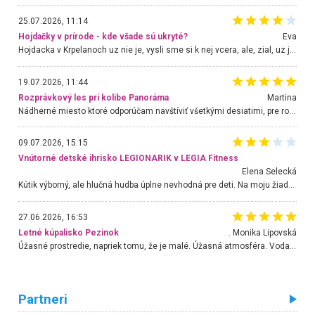
25.07.2026, 11:14
Hojdačky v prírode - kde všade sú ukryté?
Eva
Hojdacka v Krpelanoch uz nie je, vysli sme si k nej vcera, ale, zial, uz je znicena. Ak sem planujete cestu len kvoli hojdacke, mozete si ju usetrit. Krasny vyhlad je tu vsak aj bez hojdacky :-)
19.07.2026, 11:44
Rozprávkový les pri kolibe Panoráma
Martina
Nádherné miesto ktoré odporúčam navštíviť všetkými desiatimi, pre rodiny s deťmi, dôchodcom... Proste a jednoducho ozaj rozprávkový les.. určite ešte prídeme. Odniesli sme si na pamiatku krásne tričká,
09.07.2026, 15:15
Vnútorné detské ihrisko LEGIONARIK v LEGIA Fitness
Elena Selecká
Kútik výborný, ale hlučná hudba úplne nevhodná pre deti. Na moju žiadosť o aspoň sušenie nereagovali.
27.06.2026, 16:53
Letné kúpalisko Pezinok
. Monika Lipovská
Úžasné prostredie, napriek tomu, že je malé. Úžasná atmosféra. Voda fantastická a nádherná. Ľudí je pomerne veľa, ale su mili a ohľaduplní. Je veľmi zaujímavé sledovať, ako dokážu spolu športovať cudzí ľudia a bez ohľadu na vek. Vládne tu pohoda. Vnuka neviem dostať z vody. Ďakujem za krásny deň . Urcite sa sem vrátim. Jediný problém je s parkovaním, ale aj ten sa mi podarilo vyriešiť. Monika Bratislava
Partneri