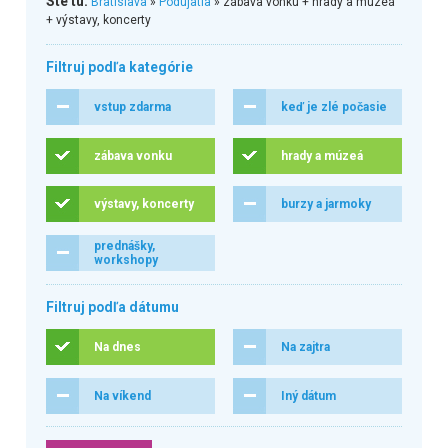
Ste tu:
Bratislava
»
Podujatia
» zábava vonku + hrady a múzeá
+ výstavy, koncerty
Filtruj podľa kategórie
vstup zdarma
keď je zlé počasie
zábava vonku
hrady a múzeá
výstavy, koncerty
burzy a jarmoky
prednášky,
workshopy
Filtruj podľa dátumu
Na dnes
Na zajtra
Na víkend
Iný dátum