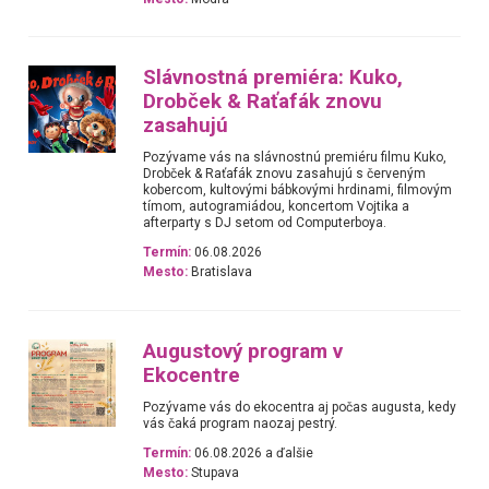
Slávnostná premiéra: Kuko,
Drobček & Raťafák znovu
zasahujú
Pozývame vás na slávnostnú premiéru filmu Kuko,
Drobček & Raťafák znovu zasahujú s červeným
kobercom, kultovými bábkovými hrdinami, filmovým
tímom, autogramiádou, koncertom Vojtika a
afterparty s DJ setom od Computerboya.
Termín:
06.08.2026
Mesto:
Bratislava
Augustový program v
Ekocentre
Pozývame vás do ekocentra aj počas augusta, kedy
vás čaká program naozaj pestrý.
Termín:
06.08.2026 a ďalšie
Mesto:
Stupava