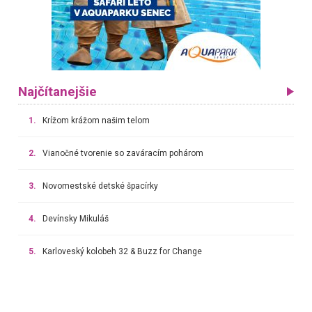
Najčítanejšie
1.
Krížom krážom našim telom
2.
Vianočné tvorenie so zaváracím pohárom
3.
Novomestské detské špacírky
4.
Devínsky Mikuláš
5.
Karloveský kolobeh 32 & Buzz for Change