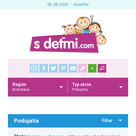
06. 08. 2026
Jozefína
+
Región
Typ akcie
Bratislava
Podujatia
Podujatia
Filter