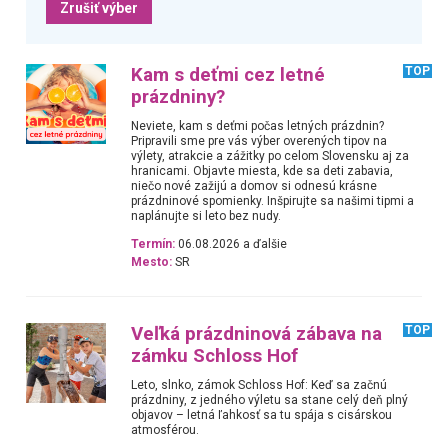
Zrušiť výber
Kam s deťmi cez letné
TOP
prázdniny?
Neviete, kam s deťmi počas letných prázdnin?
Pripravili sme pre vás výber overených tipov na
výlety, atrakcie a zážitky po celom Slovensku aj za
hranicami. Objavte miesta, kde sa deti zabavia,
niečo nové zažijú a domov si odnesú krásne
prázdninové spomienky. Inšpirujte sa našimi tipmi a
naplánujte si leto bez nudy.
Termín:
06.08.2026 a ďalšie
Mesto:
SR
Veľká prázdninová zábava na
TOP
zámku Schloss Hof
Leto, slnko, zámok Schloss Hof: Keď sa začnú
prázdniny, z jedného výletu sa stane celý deň plný
objavov – letná ľahkosť sa tu spája s cisárskou
atmosférou.