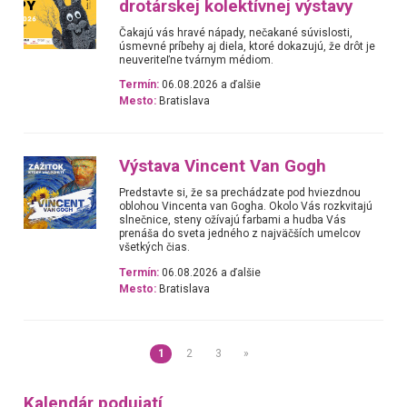
drotárskej kolektívnej výstavy
Čakajú vás hravé nápady, nečakané súvislosti,
úsmevné príbehy aj diela, ktoré dokazujú, že drôt je
neuveriteľne tvárnym médiom.
Termín:
06.08.2026 a ďalšie
Mesto:
Bratislava
Výstava Vincent Van Gogh
Predstavte si, že sa prechádzate pod hviezdnou
oblohou Vincenta van Gogha. Okolo Vás rozkvitajú
slnečnice, steny ožívajú farbami a hudba Vás
prenáša do sveta jedného z najväčších umelcov
všetkých čias.
Termín:
06.08.2026 a ďalšie
Mesto:
Bratislava
1
2
3
»
Kalendár podujatí