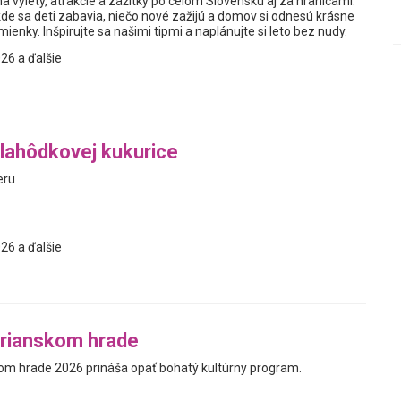
a výlety, atrakcie a zážitky po celom Slovensku aj za hranicami.
kde sa deti zabavia, niečo nové zažijú a domov si odnesú krásne
enky. Inšpirujte sa našimi tipmi a naplánujte si leto bez nudy.
26 a ďalšie
lahôdkovej kukurice
eru
26 a ďalšie
trianskom hrade
kom hrade 2026 prináša opäť bohatý kultúrny program.