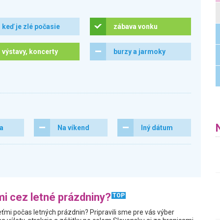
keď je zlé počasie
zábava vonku
výstavy, koncerty
burzy a jarmoky
ra
Na víkend
Iný dátum
i cez letné prázdniny?
TOP
ťmi počas letných prázdnin? Pripravili sme pre vás výber