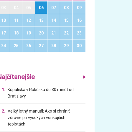
03
04
05
06
07
08
09
10
11
12
13
14
15
16
17
18
19
20
21
22
23
24
25
26
27
28
29
30
Najčítanejšie
1.
Kúpaliská v Rakúsku do 30 minút od
Bratislavy
2.
Veľký letný manuál: Ako si chrániť
zdravie pri vysokých vonkajších
teplotách