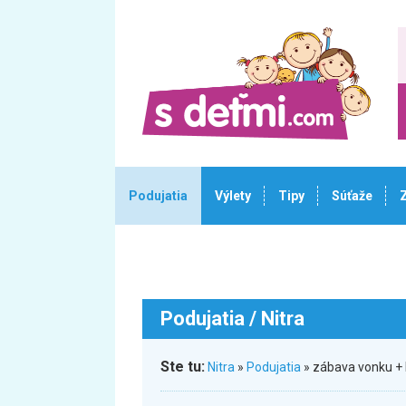
Podujatia
Výlety
Tipy
Súťaže
Podujatia
/ Nitra
Ste tu:
Nitra
»
Podujatia
» zábava vonku + 