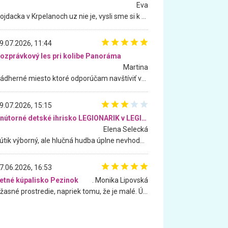
Eva
Hojdacka v Krpelanoch uz nie je, vysli sme si k nej vcera, ale, zial, uz je znicena. Ak sem planujete cestu len kvoli hojdacke, mozete si ju usetrit. Krasny vyhlad je tu vsak aj bez hojdacky :-)
9.07.2026, 11:44
ozprávkový les pri kolibe Panoráma
Martina
Nádherné miesto ktoré odporúčam navštíviť všetkými desiatimi, pre rodiny s deťmi, dôchodcom... Proste a jednoducho ozaj rozprávkový les.. určite ešte prídeme. Odniesli sme si na pamiatku krásne tričká,
9.07.2026, 15:15
Vnútorné detské ihrisko LEGIONARIK v LEGIA Fitness
Elena Selecká
Kútik výborný, ale hlučná hudba úplne nevhodná pre deti. Na moju žiadosť o aspoň sušenie nereagovali.
7.06.2026, 16:53
etné kúpalisko Pezinok
. Monika Lipovská
Úžasné prostredie, napriek tomu, že je malé. Úžasná atmosféra. Voda fantastická a nádherná. Ľudí je pomerne veľa, ale su mili a ohľaduplní. Je veľmi zaujímavé sledovať, ako dokážu spolu športovať cudzí ľudia a bez ohľadu na vek. Vládne tu pohoda. Vnuka neviem dostať z vody. Ďakujem za krásny deň . Urcite sa sem vrátim. Jediný problém je s parkovaním, ale aj ten sa mi podarilo vyriešiť. Monika Bratislava