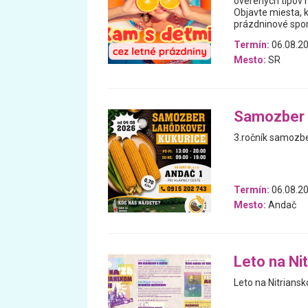
overených tipov n
Objavte miesta, 
prázdninové spomi
Termín:
06.08.20
Mesto:
SR
Samozber 
3.ročník samozb
Termín:
06.08.20
Mesto:
Andač
Leto na Ni
Leto na Nitrians