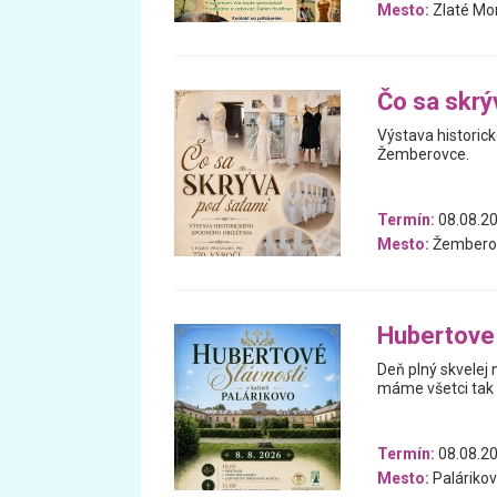
Mesto:
Zlaté Mo
Čo sa skrý
Výstava historic
Žemberovce.
Termín:
08.08.2
Mesto:
Žembero
Hubertove 
Deň plný skvelej
máme všetci tak 
Termín:
08.08.2
Mesto:
Paláriko