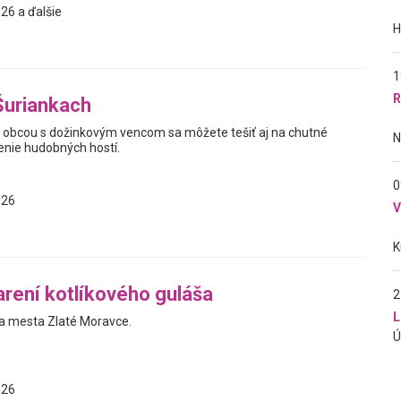
26 a ďalšie
1
R
Šuriankach
obcou s dožinkovým vencom sa môžete tešiť aj na chutné
enie hudobných hostí.
0
026
arení kotlíkového guláša
2
L
a mesta Zlaté Moravce.
026