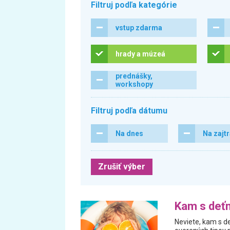
Filtruj podľa kategórie
vstup zdarma
hrady a múzeá
prednášky,
workshopy
Filtruj podľa dátumu
Na dnes
Na zajt
Zrušiť výber
Kam s deťm
Neviete, kam s de