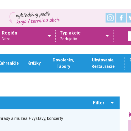
Región
Typ akcie
Nitra
Podujatia
Dovolenky,
Ubytovanie,
Zahraničie
Krúžky
Tábory
Reštaurácie
Filter
hrady a múzeá + výstavy, koncerty