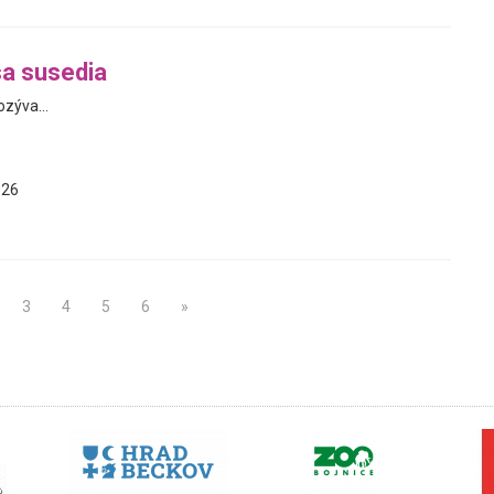
a susedia
zýva...
026
3
4
5
6
»