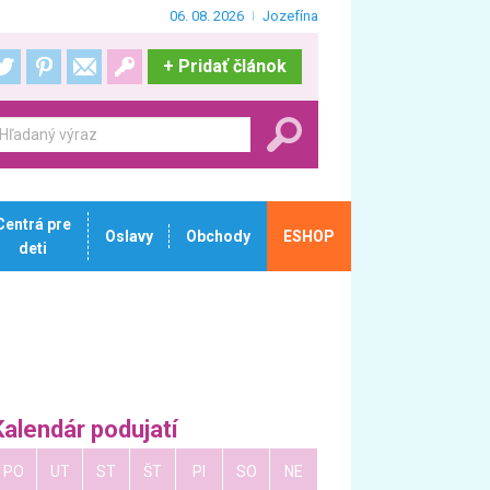
06. 08. 2026
Jozefína
+
Pridať článok
Centrá pre
Oslavy
Obchody
ESHOP
deti
Kalendár podujatí
PO
UT
ST
ŠT
PI
SO
NE