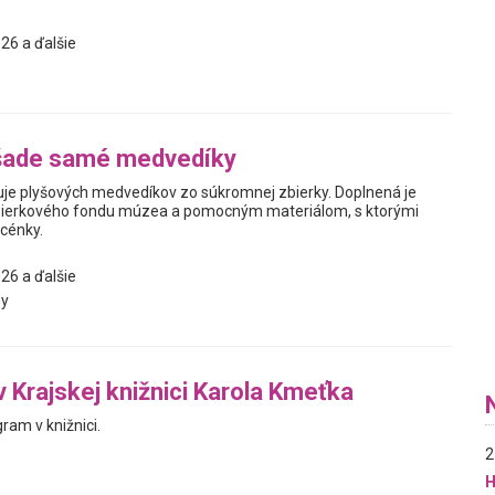
26 a ďalšie
šade samé medvedíky
je plyšových medvedíkov zo súkromnej zbierky. Doplnená je
ierkového fondu múzea a pomocným materiálom, s ktorými
scénky.
26 a ďalšie
y
v Krajskej knižnici Karola Kmeťka
ram v knižnici.
2
H