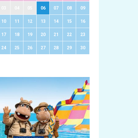
03
04
05
06
07
08
09
10
11
12
13
14
15
16
17
18
19
20
21
22
23
24
25
26
27
28
29
30