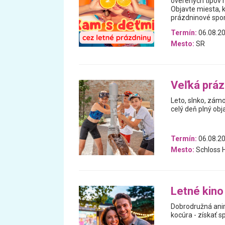
overených tipov n
Objavte miesta, 
prázdninové spomi
Termín:
06.08.20
Mesto:
SR
Veľká prá
Leto, slnko, zám
celý deň plný obj
Termín:
06.08.20
Mesto:
Schloss H
Letné kino
Dobrodružná ani
kocúra - získať s