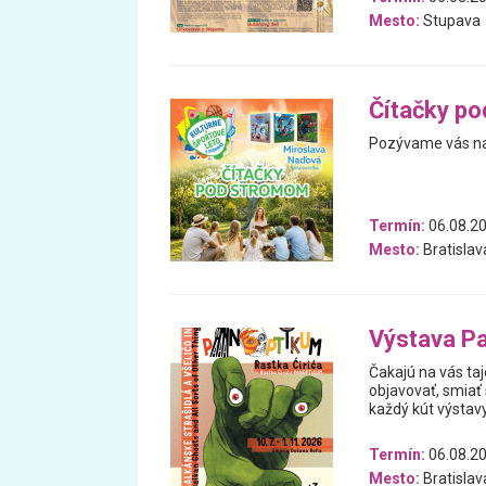
Mesto:
Stupava
Čítačky p
Pozývame vás na 
Termín:
06.08.20
Mesto:
Bratislav
Výstava Pa
Čakajú na vás ta
objavovať, smiať 
každý kút výstav
Termín:
06.08.20
Mesto:
Bratislav