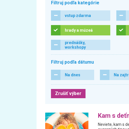
Filtruj podľa kategórie
vstup zdarma
hrady a múzeá
prednášky,
workshopy
Filtruj podľa dátumu
Na dnes
Na zajt
Zrušiť výber
Kam s deťm
Neviete, kam s de