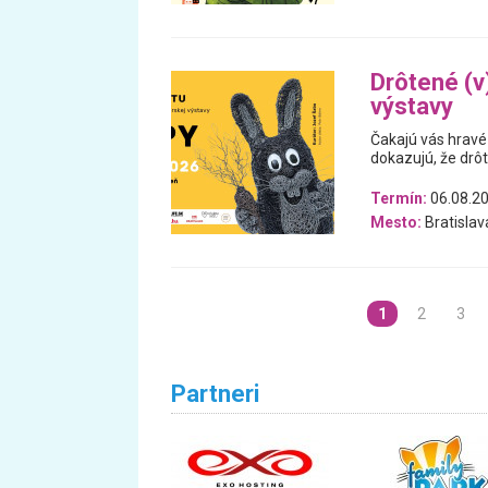
Drôtené (v)
výstavy
Čakajú vás hravé 
dokazujú, že drô
Termín:
06.08.20
Mesto:
Bratislav
1
2
3
Partneri