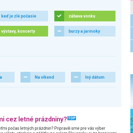
keď je zlé počasie
zábava vonku
výstavy, koncerty
burzy a jarmoky
ra
Na víkend
Iný dátum
i cez letné prázdniny?
TOP
ťmi počas letných prázdnin? Pripravili sme pre vás výber