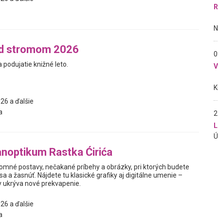
R
od stromom 2026
0
podujatie knižné leto.
26 a ďalšie
a
2
L
noptikum Rastka Ćirića
jomné postavy, nečakané príbehy a obrázky, pri ktorých budete
sa a žasnúť. Nájdete tu klasické grafiky aj digitálne umenie –
y ukrýva nové prekvapenie.
26 a ďalšie
a