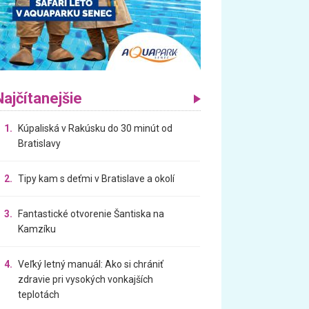
Najčítanejšie
1.
Kúpaliská v Rakúsku do 30 minút od
Bratislavy
2.
Tipy kam s deťmi v Bratislave a okolí
3.
Fantastické otvorenie Šantiska na
Kamzíku
4.
Veľký letný manuál: Ako si chrániť
zdravie pri vysokých vonkajších
teplotách