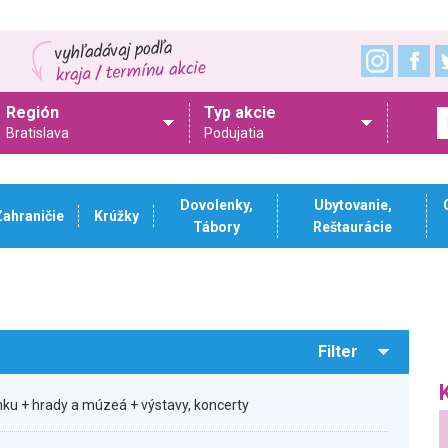
Región
Typ akcie
Bratislava
Podujatia
Dovolenky,
Ubytovanie,
Zahraničie
Krúžky
Tábory
Reštaurácie
Filter
ku + hrady a múzeá + výstavy, koncerty