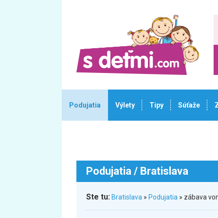
Podujatia
Výlety
Tipy
Súťaže
Podujatia
/ Bratislava
Ste tu:
Bratislava
»
Podujatia
» zábava von