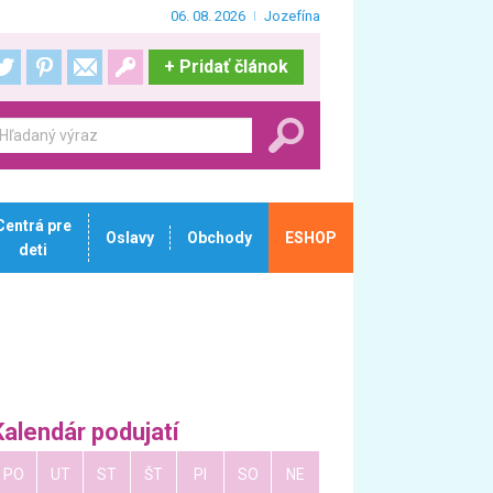
06. 08. 2026
Jozefína
+
Pridať článok
Centrá pre
Oslavy
Obchody
ESHOP
deti
Kalendár podujatí
PO
UT
ST
ŠT
PI
SO
NE