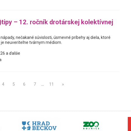
tipy – 12. ročník drotárskej kolektívnej
nápady, nečakané súvislosti, úsmevné príbehy aj diela, ktoré
t je neuveriteľne tvárnym médiom.
26 a ďalšie
a
4
5
6
7
…
11
»