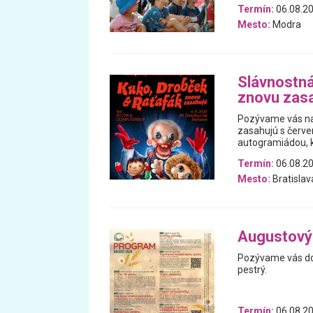
Termín:
06.08.2
Mesto:
Modra
Slávnostná
znovu zas
Pozývame vás na 
zasahujú s červ
autogramiádou, k
Termín:
06.08.2
Mesto:
Bratislav
Augustový
Pozývame vás do 
pestrý.
Termín:
06.08.20