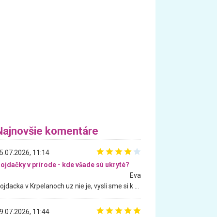
Najnovšie komentáre
5.07.2026, 11:14
ojdačky v prírode - kde všade sú ukryté?
Eva
Hojdacka v Krpelanoch uz nie je, vysli sme si k nej vcera, ale, zial, uz je znicena. Ak sem planujete cestu len kvoli hojdacke, mozete si ju usetrit. Krasny vyhlad je tu vsak aj bez hojdacky :-)
9.07.2026, 11:44