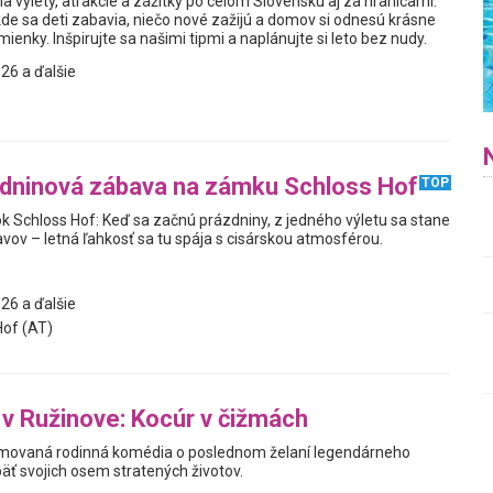
a výlety, atrakcie a zážitky po celom Slovensku aj za hranicami.
kde sa deti zabavia, niečo nové zažijú a domov si odnesú krásne
enky. Inšpirujte sa našimi tipmi a naplánujte si leto bez nudy.
26 a ďalšie
zdninová zábava na zámku Schloss Hof
TOP
ok Schloss Hof: Keď sa začnú prázdniny, z jedného výletu sa stane
avov – letná ľahkosť sa tu spája s cisárskou atmosférou.
26 a ďalšie
of (AT)
 v Ružinove: Kocúr v čižmách
movaná rodinná komédia o poslednom želaní legendárneho
päť svojich osem stratených životov.