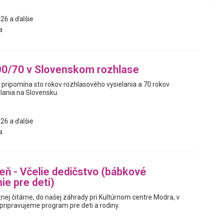
26 a ďalšie
a
00/70 v Slovenskom rozhlase
 pripomína sto rokov rozhlasového vysielania a 70 rokov
lania na Slovensku.
26 a ďalšie
a
reň - Včelie dedičstvo (bábkové
ie pre deti)
ej čitárne, do našej záhrady pri Kultúrnom centre Modra, v
 pripravujeme program pre deti a rodiny.