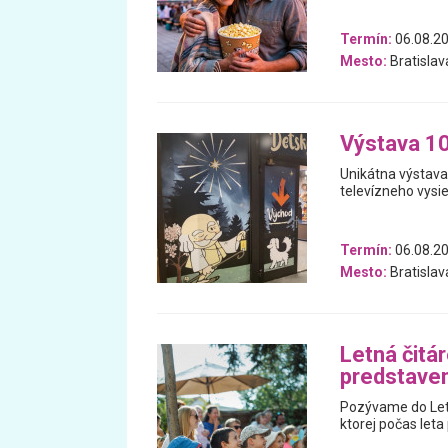
Termín:
06.08.20
Mesto:
Bratislav
Výstava 1
Unikátna výstava
televízneho vysie
Termín:
06.08.20
Mesto:
Bratislav
Letná čitá
predstaven
Pozývame do Letn
ktorej počas leta