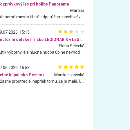
ozprávkový les pri kolibe Panoráma
Martina
Nádherné miesto ktoré odporúčam navštíviť všetkými desiatimi, pre rodiny s deťmi, dôchodcom... Proste a jednoducho ozaj rozprávkový les.. určite ešte prídeme. Odniesli sme si na pamiatku krásne tričká,
9.07.2026, 15:15
Vnútorné detské ihrisko LEGIONARIK v LEGIA Fitness
Elena Selecká
Kútik výborný, ale hlučná hudba úplne nevhodná pre deti. Na moju žiadosť o aspoň sušenie nereagovali.
7.06.2026, 16:53
etné kúpalisko Pezinok
. Monika Lipovská
Úžasné prostredie, napriek tomu, že je malé. Úžasná atmosféra. Voda fantastická a nádherná. Ľudí je pomerne veľa, ale su mili a ohľaduplní. Je veľmi zaujímavé sledovať, ako dokážu spolu športovať cudzí ľudia a bez ohľadu na vek. Vládne tu pohoda. Vnuka neviem dostať z vody. Ďakujem za krásny deň . Urcite sa sem vrátim. Jediný problém je s parkovaním, ale aj ten sa mi podarilo vyriešiť. Monika Bratislava