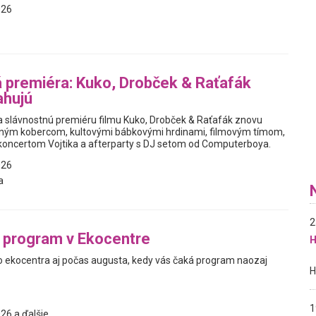
026
 premiéra: Kuko, Drobček & Raťafák
ahujú
slávnostnú premiéru filmu Kuko, Drobček & Raťafák znovu
eným kobercom, kultovými bábkovými hrdinami, filmovým tímom,
oncertom Vojtika a afterparty s DJ setom od Computerboya.
026
a
2
 program v Ekocentre
H
ekocentra aj počas augusta, kedy vás čaká program naozaj
1
26 a ďalšie