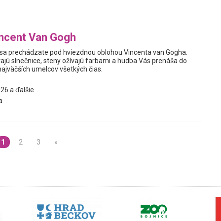
incent Van Gogh
e sa prechádzate pod hviezdnou oblohou Vincenta van Gogha.
tajú slnečnice, steny ožívajú farbami a hudba Vás prenáša do
najväčších umelcov všetkých čias.
26 a ďalšie
a
1
2
3
»