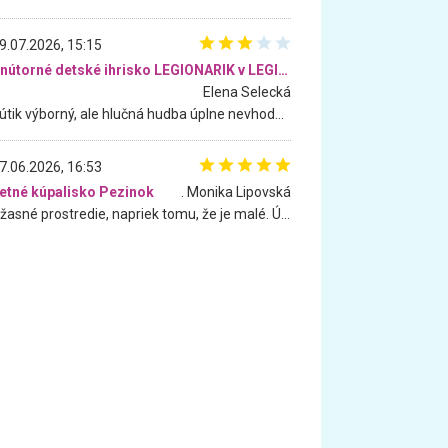
9.07.2026, 15:15
Vnútorné detské ihrisko LEGIONARIK v LEGIA Fitness
Elena Selecká
Kútik výborný, ale hlučná hudba úplne nevhodná pre deti. Na moju žiadosť o aspoň sušenie nereagovali.
7.06.2026, 16:53
etné kúpalisko Pezinok
. Monika Lipovská
Úžasné prostredie, napriek tomu, že je malé. Úžasná atmosféra. Voda fantastická a nádherná. Ľudí je pomerne veľa, ale su mili a ohľaduplní. Je veľmi zaujímavé sledovať, ako dokážu spolu športovať cudzí ľudia a bez ohľadu na vek. Vládne tu pohoda. Vnuka neviem dostať z vody. Ďakujem za krásny deň . Urcite sa sem vrátim. Jediný problém je s parkovaním, ale aj ten sa mi podarilo vyriešiť. Monika Bratislava