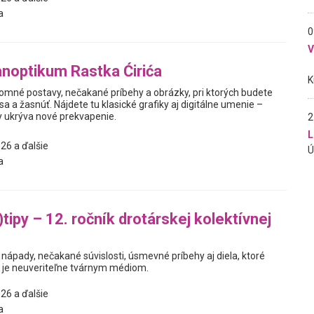
a
0
noptikum Rastka Ćirića
jomné postavy, nečakané príbehy a obrázky, pri ktorých budete
sa a žasnúť. Nájdete tu klasické grafiky aj digitálne umenie –
y ukrýva nové prekvapenie.
2
L
26 a ďalšie
a
tipy – 12. ročník drotárskej kolektívnej
nápady, nečakané súvislosti, úsmevné príbehy aj diela, ktoré
t je neuveriteľne tvárnym médiom.
26 a ďalšie
a