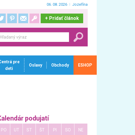
06. 08. 2026
Jozefína
+
Pridať článok
Centrá pre
Oslavy
Obchody
ESHOP
deti
Kalendár podujatí
PO
UT
ST
ŠT
PI
SO
NE