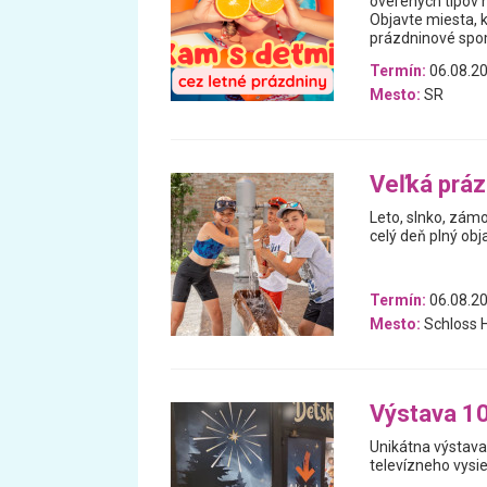
overených tipov n
Objavte miesta, 
prázdninové spomi
Termín:
06.08.20
Mesto:
SR
Veľká prá
Leto, slnko, zám
celý deň plný obj
Termín:
06.08.20
Mesto:
Schloss H
Výstava 1
Unikátna výstava
televízneho vysie