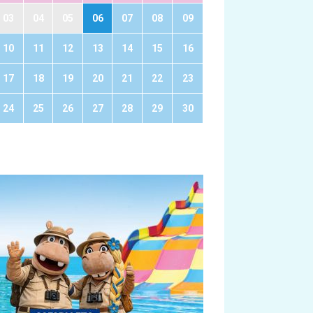
03
04
05
06
07
08
09
10
11
12
13
14
15
16
17
18
19
20
21
22
23
24
25
26
27
28
29
30