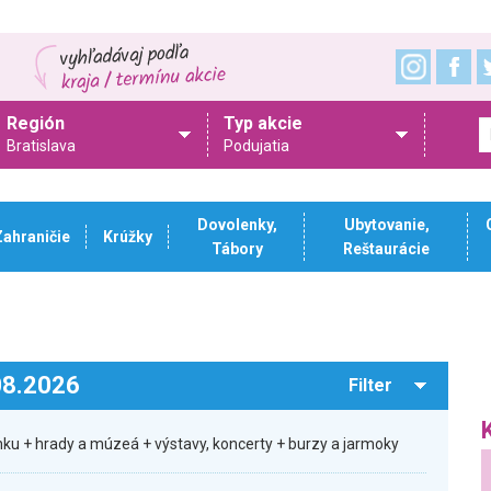
Región
Typ akcie
Bratislava
Podujatia
Dovolenky,
Ubytovanie,
Zahraničie
Krúžky
Tábory
Reštaurácie
.08.2026
Filter
ku + hrady a múzeá + výstavy, koncerty + burzy a jarmoky