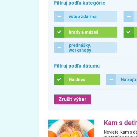
Filtruj podľa kategórie
vstup zdarma
hrady a múzeá
prednášky,
workshopy
Filtruj podľa dátumu
Na dnes
Na zajt
Zrušiť výber
Kam s deťm
Neviete, kam s de