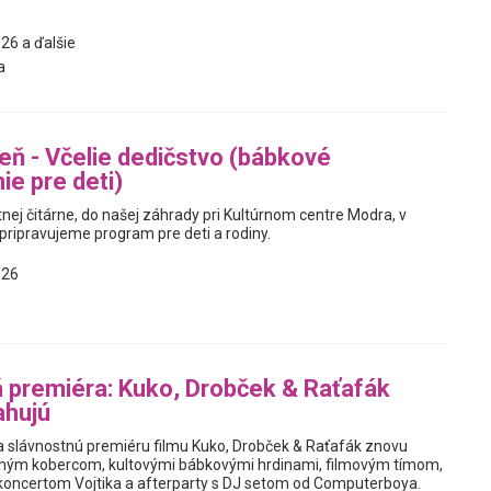
26 a ďalšie
a
reň - Včelie dedičstvo (bábkové
ie pre deti)
ej čitárne, do našej záhrady pri Kultúrnom centre Modra, v
 pripravujeme program pre deti a rodiny.
026
 premiéra: Kuko, Drobček & Raťafák
ahujú
slávnostnú premiéru filmu Kuko, Drobček & Raťafák znovu
eným kobercom, kultovými bábkovými hrdinami, filmovým tímom,
oncertom Vojtika a afterparty s DJ setom od Computerboya.