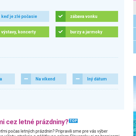
keď je zlé počasie
zábava vonku
výstavy, koncerty
burzy a jarmoky
ra
Na víkend
Iný dátum
i cez letné prázdniny?
TOP
ťmi počas letných prázdnin? Pripravili sme pre vás výber