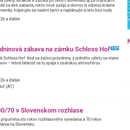
a výlety, atrakcie a zážitky po celom Slovensku aj za hranicami.
kde sa deti zabavia, niečo nové zažijú a domov si odnesú krásne
enky. Inšpirujte sa našimi tipmi a naplánujte si leto bez nudy.
26 a ďalšie
zdninová zábava na zámku Schloss Hof
TOP
ok Schloss Hof: Keď sa začnú prázdniny, z jedného výletu sa stane
avov – letná ľahkosť sa tu spája s cisárskou atmosférou.
26 a ďalšie
of (AT)
00/70 v Slovenskom rozhlase
 pripomína sto rokov rozhlasového vysielania a 70 rokov
lania na Slovensku.