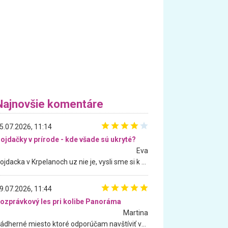
Najnovšie komentáre
5.07.2026, 11:14
ojdačky v prírode - kde všade sú ukryté?
Eva
Hojdacka v Krpelanoch uz nie je, vysli sme si k nej vcera, ale, zial, uz je znicena. Ak sem planujete cestu len kvoli hojdacke, mozete si ju usetrit. Krasny vyhlad je tu vsak aj bez hojdacky :-)
9.07.2026, 11:44
ozprávkový les pri kolibe Panoráma
Martina
Nádherné miesto ktoré odporúčam navštíviť všetkými desiatimi, pre rodiny s deťmi, dôchodcom... Proste a jednoducho ozaj rozprávkový les.. určite ešte prídeme. Odniesli sme si na pamiatku krásne tričká,