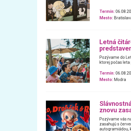
Termín:
06.08.20
Mesto:
Bratislav
Letná čitá
predstaven
Pozývame do Letn
ktorej počas leta
Termín:
06.08.2
Mesto:
Modra
Slávnostná
znovu zas
Pozývame vás na 
zasahujú s červ
autogramiádou, k