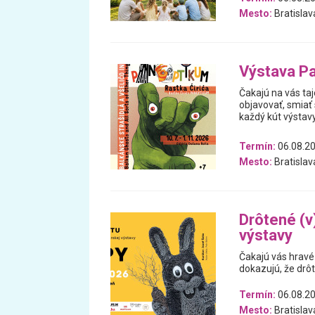
Mesto:
Bratislav
Výstava Pa
Čakajú na vás ta
objavovať, smiať 
každý kút výstav
Termín:
06.08.20
Mesto:
Bratislav
Drôtené (v)
výstavy
Čakajú vás hravé 
dokazujú, že drô
Termín:
06.08.20
Mesto:
Bratislav