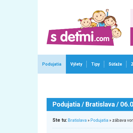
Podujatia
Výlety
Tipy
Súťaže
Podujatia
/ Bratislava / 06
Ste tu:
Bratislava
»
Podujatia
» zábava von