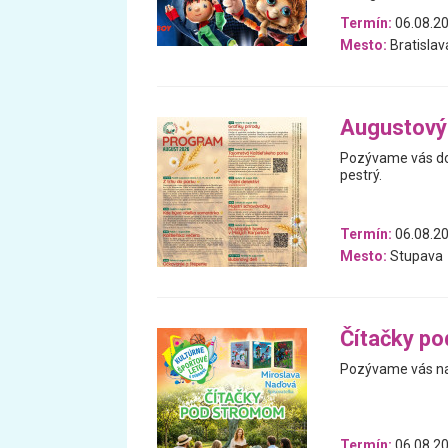
Termín:
06.08.2
Mesto:
Bratislav
Augustový
Pozývame vás do 
pestrý.
Termín:
06.08.20
Mesto:
Stupava
Čítačky p
Pozývame vás na 
Termín:
06.08.20