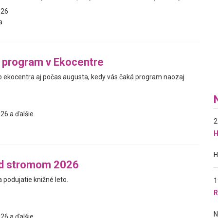
026
a
 program v Ekocentre
ekocentra aj počas augusta, kedy vás čaká program naozaj
26 a ďalšie
2
H
od stromom 2026
podujatie knižné leto.
1
R
26 a ďalšie