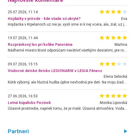
25.07.2026, 11:14
Hojdačky v prírode - kde všade sú ukryté?
Eva
Hojdacka v Krpelanoch uz nie je, vysli sme si k nej vcera, ale, zial, uz je znicena. Ak sem planujete cestu len kvoli hojdacke, mozete si ju usetrit. Krasny vyhlad je tu vsak aj bez hojdacky :-)
19.07.2026, 11:44
Rozprávkový les pri kolibe Panoráma
Martina
Nádherné miesto ktoré odporúčam navštíviť všetkými desiatimi, pre rodiny s deťmi, dôchodcom... Proste a jednoducho ozaj rozprávkový les.. určite ešte prídeme. Odniesli sme si na pamiatku krásne tričká,
09.07.2026, 15:15
Vnútorné detské ihrisko LEGIONARIK v LEGIA Fitness
Elena Selecká
Kútik výborný, ale hlučná hudba úplne nevhodná pre deti. Na moju žiadosť o aspoň sušenie nereagovali.
27.06.2026, 16:53
Letné kúpalisko Pezinok
. Monika Lipovská
Úžasné prostredie, napriek tomu, že je malé. Úžasná atmosféra. Voda fantastická a nádherná. Ľudí je pomerne veľa, ale su mili a ohľaduplní. Je veľmi zaujímavé sledovať, ako dokážu spolu športovať cudzí ľudia a bez ohľadu na vek. Vládne tu pohoda. Vnuka neviem dostať z vody. Ďakujem za krásny deň . Urcite sa sem vrátim. Jediný problém je s parkovaním, ale aj ten sa mi podarilo vyriešiť. Monika Bratislava
Partneri