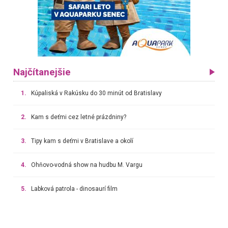
Najčítanejšie
1.
Kúpaliská v Rakúsku do 30 minút od Bratislavy
2.
Kam s deťmi cez letné prázdniny?
3.
Tipy kam s deťmi v Bratislave a okolí
4.
Ohňovo-vodná show na hudbu M. Vargu
5.
Labková patrola - dinosaurí film