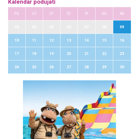
Kalendár podujatí
PO
UT
ST
ŠT
PI
SO
NE
03
04
05
06
07
08
09
10
11
12
13
14
15
16
17
18
19
20
21
22
23
24
25
26
27
28
29
30