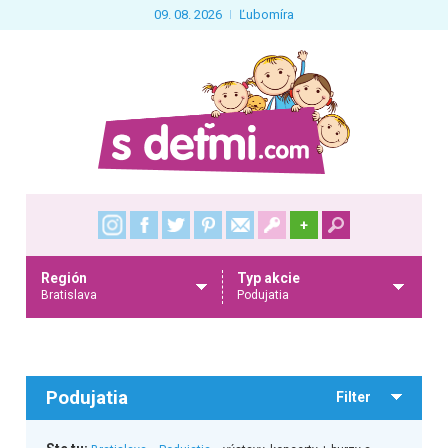
09. 08. 2026
Ľubomíra
+
Región
Typ akcie
Bratislava
Podujatia
Podujatia
Filter