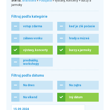
Ste tu:
Bratislava
»
Podujatia
» výstavy, koncerty + burzy a
jarmoky
Filtruj podľa kategórie
vstup zdarma
keď je zlé počasie
zábava vonku
hrady a múzeá
výstavy, koncerty
burzy a jarmoky
prednášky,
workshopy
Filtruj podľa dátumu
Na dnes
Na zajtra
Na víkend
Iný dátum