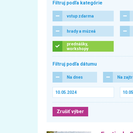
Filtruj podľa kategórie
vstup zdarma
hrady a múzeá
prednášky,
workshopy
Filtruj podľa dátumu
Na dnes
Na zajt
Zrušiť výber