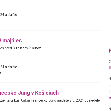
24 a ďalšie
ý majáles
es pred Cultusom Ružinov.
2
24 a ďalšie
H
a
ncesko Jung v Košiciach
1
R
zavíta cirkus. Cirkus Francesko Jung nájdete 8.5. 2024 do nedele