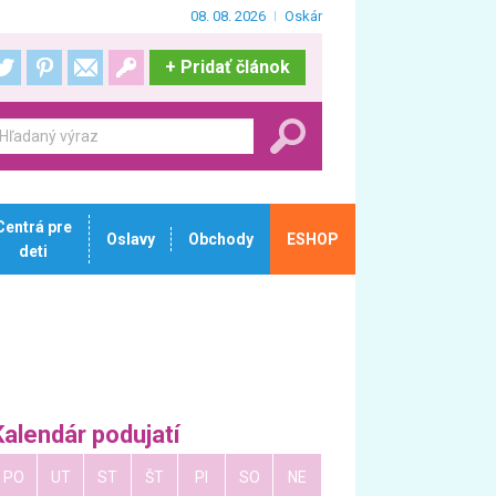
08. 08. 2026
Oskár
+
Pridať článok
Centrá pre
Oslavy
Obchody
ESHOP
deti
Kalendár podujatí
PO
UT
ST
ŠT
PI
SO
NE