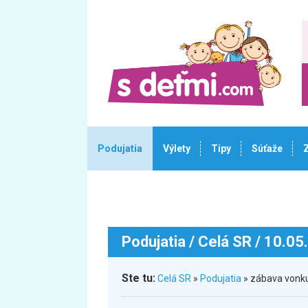
Podujatia
Výlety
Tipy
Súťaže
Podujatia
/ Celá SR / 10.05
Ste tu:
Celá SR
»
Podujatia
» zábava vonku