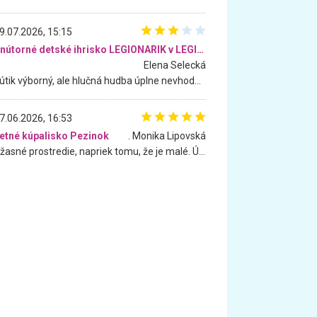
9.07.2026, 15:15
Vnútorné detské ihrisko LEGIONARIK v LEGIA Fitness
Elena Selecká
Kútik výborný, ale hlučná hudba úplne nevhodná pre deti. Na moju žiadosť o aspoň sušenie nereagovali.
7.06.2026, 16:53
etné kúpalisko Pezinok
. Monika Lipovská
Úžasné prostredie, napriek tomu, že je malé. Úžasná atmosféra. Voda fantastická a nádherná. Ľudí je pomerne veľa, ale su mili a ohľaduplní. Je veľmi zaujímavé sledovať, ako dokážu spolu športovať cudzí ľudia a bez ohľadu na vek. Vládne tu pohoda. Vnuka neviem dostať z vody. Ďakujem za krásny deň . Urcite sa sem vrátim. Jediný problém je s parkovaním, ale aj ten sa mi podarilo vyriešiť. Monika Bratislava