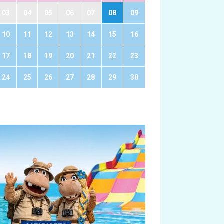
03
04
05
06
07
08
09
10
11
12
13
14
15
16
17
18
19
20
21
22
23
24
25
26
27
28
29
30