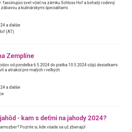
: fascinujúci svet včiel na zámku Schloss Hof a bohatý rodinný
 zábavou a kulinárskymi špecialitami.
24 a ďalšie
of (AT)
na Zemplíne
bišov od pondelka 6.5.2024 do piatka 10.5.2024 ožijú desiatkami
ít a atrakcií pre malých i veľkých.
24 a ďalšie
ce
ahôd - kam s deťmi na jahody 2024?
amozber? Pozrite si, kde všade sa už zbierajú!