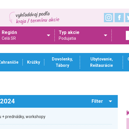
Región
Typ akcie
Celá SR
Podujatia
Dovolenky,
Ubytovanie,
Zahraničie
Krúžky
Tábory
Reštaurácie
.2024
Filter
 + prednášky, workshopy