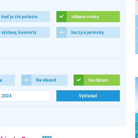
keď je zlé počasie
zábava vonku
výstavy, koncerty
burzy a jarmoky
ra
Na víkend
Iný dátum