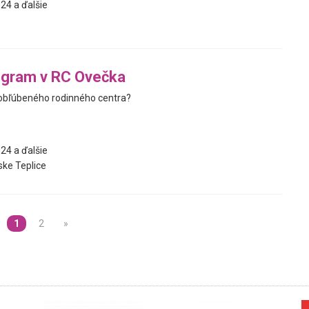
24 a ďalšie
ogram v RC Ovečka
obľúbeného rodinného centra?
24 a ďalšie
ke Teplice
1
2
»