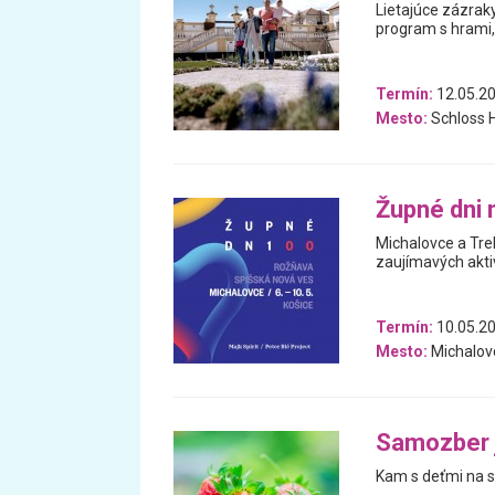
Lietajúce zázraky
program s hrami,
Termín:
12.05.20
Mesto:
Schloss H
Župné dni 
Michalovce a Tre
zaujímavých aktiv
Termín:
10.05.20
Mesto:
Michalov
Samozber j
Kam s deťmi na s