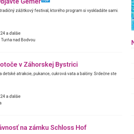
 Objavte Gemer
TOP
adičný zážitkový festival, ktorého program si vyskladáte sami.
24 a ďalšie
 Turňa nad Bodvou
otoče v Záhorskej Bystrici
a detské atrakcie, pukance, cukrová vata a balóny. Srdečne ste
24 a ďalšie
a
ávnosť na zámku Schloss Hof