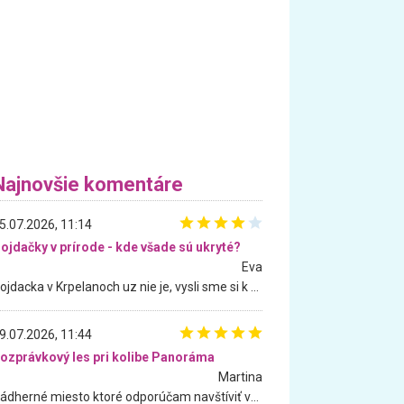
Najnovšie komentáre
5.07.2026, 11:14
ojdačky v prírode - kde všade sú ukryté?
Eva
Hojdacka v Krpelanoch uz nie je, vysli sme si k nej vcera, ale, zial, uz je znicena. Ak sem planujete cestu len kvoli hojdacke, mozete si ju usetrit. Krasny vyhlad je tu vsak aj bez hojdacky :-)
9.07.2026, 11:44
ozprávkový les pri kolibe Panoráma
Martina
Nádherné miesto ktoré odporúčam navštíviť všetkými desiatimi, pre rodiny s deťmi, dôchodcom... Proste a jednoducho ozaj rozprávkový les.. určite ešte prídeme. Odniesli sme si na pamiatku krásne tričká,