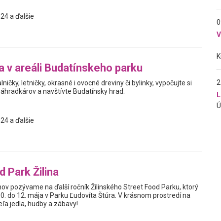
24 a ďalšie
0
a v areáli Budatínskeho parku
2
alničky, letničky, okrasné i ovocné dreviny či bylinky, vypočujte si
áhradkárov a navštívte Budatínsky hrad.
L
24 a ďalšie
d Park Žilina
v pozývame na ďalší ročník Žilinského Street Food Parku, ktorý
0. do 12. mája v Parku Ľudovíta Štúra. V krásnom prostredí na
ľa jedla, hudby a zábavy!