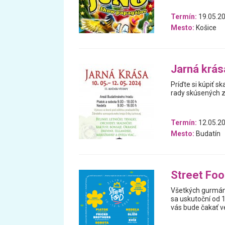
Termín:
19.05.20
Mesto:
Košice
Jarná krás
Príďte si kúpiť sk
rady skúsených z
Termín:
12.05.20
Mesto:
Budatín
Street Foo
Všetkých gurmáno
sa uskutoční od 1
vás bude čakať ve