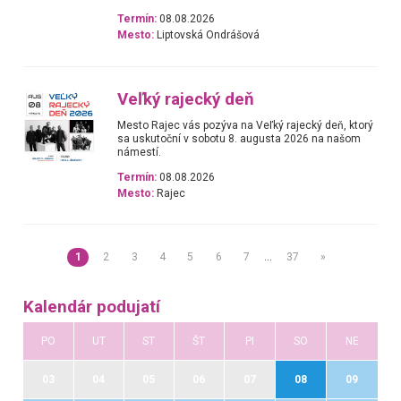
Termín:
08.08.2026
Mesto:
Liptovská Ondrášová
Veľký rajecký deň
Mesto Rajec vás pozýva na Veľký rajecký deň, ktorý
sa uskutoční v sobotu 8. augusta 2026 na našom
námestí.
Termín:
08.08.2026
Mesto:
Rajec
1
2
3
4
5
6
7
…
37
»
Kalendár podujatí
PO
UT
ST
ŠT
PI
SO
NE
03
04
05
06
07
08
09