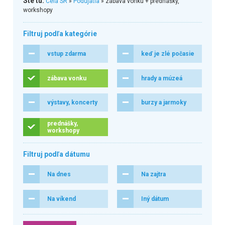
Ste tu:
Celá SR
»
Podujatia
» zábava vonku + prednášky,
workshopy
Filtruj podľa kategórie
vstup zdarma
keď je zlé počasie
zábava vonku
hrady a múzeá
výstavy, koncerty
burzy a jarmoky
prednášky,
workshopy
Filtruj podľa dátumu
Na dnes
Na zajtra
Na víkend
Iný dátum