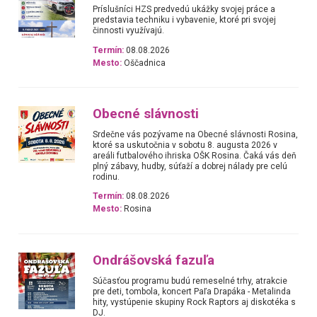
Príslušníci HZS predvedú ukážky svojej práce a
predstavia techniku i vybavenie, ktoré pri svojej
činnosti využívajú.
Termín:
08.08.2026
Mesto:
Oščadnica
Obecné slávnosti
Srdečne vás pozývame na Obecné slávnosti Rosina,
ktoré sa uskutočnia v sobotu 8. augusta 2026 v
areáli futbalového ihriska OŠK Rosina. Čaká vás deň
plný zábavy, hudby, súťaží a dobrej nálady pre celú
rodinu.
Termín:
08.08.2026
Mesto:
Rosina
Ondrášovská fazuľa
Súčasťou programu budú remeselné trhy, atrakcie
pre deti, tombola, koncert Paľa Drapáka - Metalinda
hity, vystúpenie skupiny Rock Raptors aj diskotéka s
DJ.