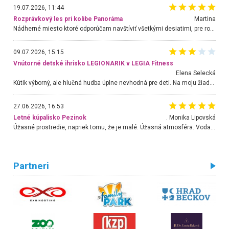
19.07.2026, 11:44
Rozprávkový les pri kolibe Panoráma
Martina
Nádherné miesto ktoré odporúčam navštíviť všetkými desiatimi, pre rodiny s deťmi, dôchodcom... Proste a jednoducho ozaj rozprávkový les.. určite ešte prídeme. Odniesli sme si na pamiatku krásne tričká,
09.07.2026, 15:15
Vnútorné detské ihrisko LEGIONARIK v LEGIA Fitness
Elena Selecká
Kútik výborný, ale hlučná hudba úplne nevhodná pre deti. Na moju žiadosť o aspoň sušenie nereagovali.
27.06.2026, 16:53
Letné kúpalisko Pezinok
. Monika Lipovská
Úžasné prostredie, napriek tomu, že je malé. Úžasná atmosféra. Voda fantastická a nádherná. Ľudí je pomerne veľa, ale su mili a ohľaduplní. Je veľmi zaujímavé sledovať, ako dokážu spolu športovať cudzí ľudia a bez ohľadu na vek. Vládne tu pohoda. Vnuka neviem dostať z vody. Ďakujem za krásny deň . Urcite sa sem vrátim. Jediný problém je s parkovaním, ale aj ten sa mi podarilo vyriešiť. Monika Bratislava
Partneri