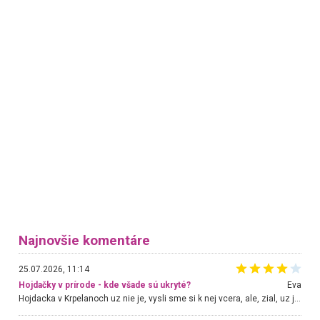
Najnovšie komentáre
25.07.2026, 11:14
Hojdačky v prírode - kde všade sú ukryté?
Eva
Hojdacka v Krpelanoch uz nie je, vysli sme si k nej vcera, ale, zial, uz je znicena. Ak sem planujete cestu len kvoli hojdacke, mozete si ju usetrit. Krasny vyhlad je tu vsak aj bez hojdacky :-)