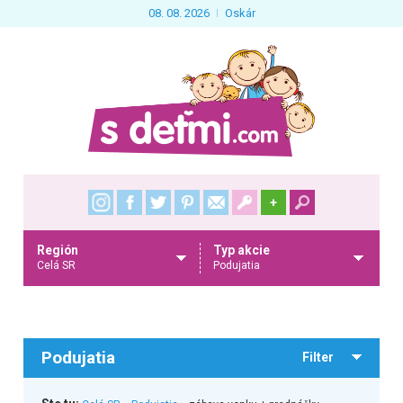
08. 08. 2026
Oskár
+
Región
Typ akcie
Celá SR
Podujatia
Podujatia
Filter