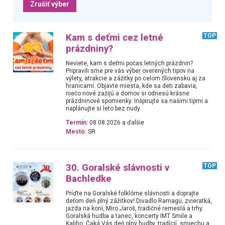
Zrušiť výber
Kam s deťmi cez letné
TOP
prázdniny?
Neviete, kam s deťmi počas letných prázdnin?
Pripravili sme pre vás výber overených tipov na
výlety, atrakcie a zážitky po celom Slovensku aj za
hranicami. Objavte miesta, kde sa deti zabavia,
niečo nové zažijú a domov si odnesú krásne
prázdninové spomienky. Inšpirujte sa našimi tipmi a
naplánujte si leto bez nudy.
Termín:
08.08.2026 a ďalšie
Mesto:
SR
30. Goralské slávnosti v
TOP
Bachledke
Príďte na Goralské folklórne slávnosti a doprajte
deťom deň plný zážitkov!.Divadlo Ramagu, zvieratká,
jazda na koni, Miro Jaroš, tradičné remeslá a trhy.
Goralská hudba a tanec, koncerty IMT Smile a
Kaliho. Čaká Vás deň plný hudby, tradícií, smiechu a