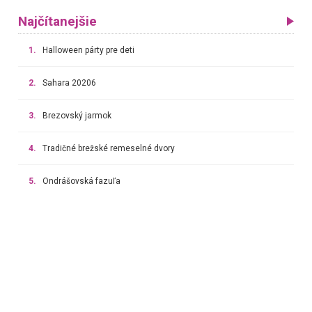
Najčítanejšie
1.
Halloween párty pre deti
2.
Sahara 20206
3.
Brezovský jarmok
4.
Tradičné brežské remeselné dvory
5.
Ondrášovská fazuľa