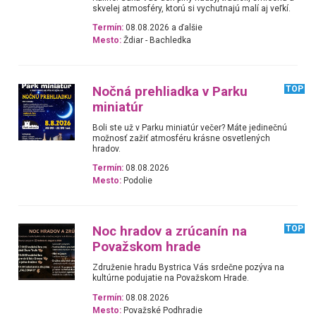
skvelej atmosféry, ktorú si vychutnajú malí aj veľkí.
Termín:
08.08.2026 a ďalšie
Mesto:
Ždiar - Bachledka
Nočná prehliadka v Parku
TOP
miniatúr
Boli ste už v Parku miniatúr večer? Máte jedinečnú
možnosť zažiť atmosféru krásne osvetlených
hradov.
Termín:
08.08.2026
Mesto:
Podolie
Noc hradov a zrúcanín na
TOP
Považskom hrade
Združenie hradu Bystrica Vás srdečne pozýva na
kultúrne podujatie na Považskom Hrade.
Termín:
08.08.2026
Mesto:
Považské Podhradie