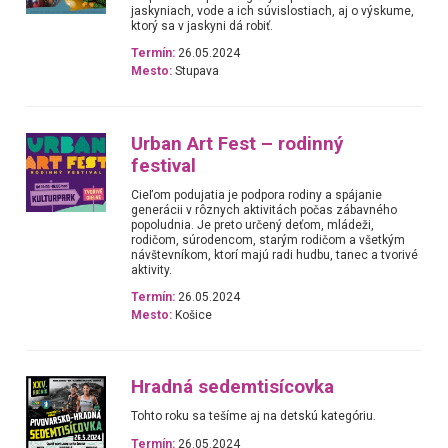
jaskyniach, vode a ich súvislostiach, aj o výskume,
ktorý sa v jaskyni dá robiť.
Termín:
26.05.2024
Mesto:
Stupava
Urban Art Fest – rodinný
festival
Cieľom podujatia je podpora rodiny a spájanie
generácii v rôznych aktivitách počas zábavného
popoludnia. Je preto určený deťom, mládeži,
rodičom, súrodencom, starým rodičom a všetkým
návštevníkom, ktorí majú radi hudbu, tanec a tvorivé
aktivity.
Termín:
26.05.2024
Mesto:
Košice
Hradná sedemtisícovka
Tohto roku sa tešíme aj na detskú kategóriu.
Termín:
26.05.2024