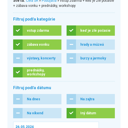
Ste tu:
Celá SR
»
Podujatia
» vstup zdarma + keď je zlé počasie
+ zábava vonku + prednášky, workshopy
Filtruj podľa kategórie
vstup zdarma
keď je zlé počasie
zábava vonku
hrady a múzeá
výstavy, koncerty
burzy a jarmoky
prednášky,
workshopy
Filtruj podľa dátumu
Na dnes
Na zajtra
Na víkend
Iný dátum