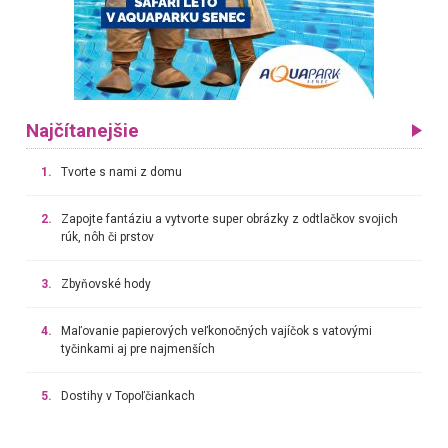
Najčítanejšie
1.
Tvorte s nami z domu
2.
Zapojte fantáziu a vytvorte super obrázky z odtlačkov svojich
rúk, nôh či prstov
3.
Zbyňovské hody
4.
Maľovanie papierových veľkonočných vajíčok s vatovými
tyčinkami aj pre najmenších
5.
Dostihy v Topoľčiankach