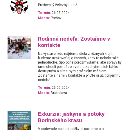
Prešovský železný hasič
Termín:
26.05.2024
Mesto:
Prešov
Rodinná nedeľa: Zostaňme v
kontakte
Na výstave, kde nájdeme diela z rôznych krajín,
budeme uvažovať aj o časoch, kedy to nebolo také
jednoduché. Spoločne porozmýšľame, aké správy by
sme chceli poslať do sveta a zachytíme ich ľahko
dostupným a šíriteľným grafickým médiom.
Zostaňte s nami v kontakte a príďte si užiť príjemnú
nedeľu!
Termín:
26.05.2024
Mesto:
Bratislava
Exkurzia: jaskyne a potoky
Borinského krasu
V sprievode speleologičky si povieme o o