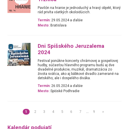
Pavilón na hranie je jednoduchý a hravý objekt, ktorý
rád privíta všetkých okoloidúcich.
Termín:
29.05.2024 a ďalšie
Mesto:
Bratislava
Dni Spišského Jeruzalema
2024
Festival ponúkne koncerty chrámovej a gospelovej
hudby, súčasťou hlavného programu budú aj dve
divadelné produkcie, muzikál, dramatizácia zo
života svätca, ako aj bábkové divadlo zamerané na
detského, ale i dospelého diváka.
Termín:
26.05.2024 a ďalšie
Mesto:
Spišské Podhradie
1
2
3
4
5
6
7
…
9
»
Kalendár podujatí