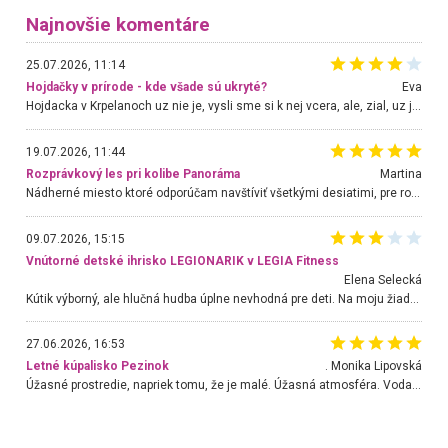
Najnovšie komentáre
25.07.2026, 11:14
Hojdačky v prírode - kde všade sú ukryté?
Eva
Hojdacka v Krpelanoch uz nie je, vysli sme si k nej vcera, ale, zial, uz je znicena. Ak sem planujete cestu len kvoli hojdacke, mozete si ju usetrit. Krasny vyhlad je tu vsak aj bez hojdacky :-)
19.07.2026, 11:44
Rozprávkový les pri kolibe Panoráma
Martina
Nádherné miesto ktoré odporúčam navštíviť všetkými desiatimi, pre rodiny s deťmi, dôchodcom... Proste a jednoducho ozaj rozprávkový les.. určite ešte prídeme. Odniesli sme si na pamiatku krásne tričká,
09.07.2026, 15:15
Vnútorné detské ihrisko LEGIONARIK v LEGIA Fitness
Elena Selecká
Kútik výborný, ale hlučná hudba úplne nevhodná pre deti. Na moju žiadosť o aspoň sušenie nereagovali.
27.06.2026, 16:53
Letné kúpalisko Pezinok
. Monika Lipovská
Úžasné prostredie, napriek tomu, že je malé. Úžasná atmosféra. Voda fantastická a nádherná. Ľudí je pomerne veľa, ale su mili a ohľaduplní. Je veľmi zaujímavé sledovať, ako dokážu spolu športovať cudzí ľudia a bez ohľadu na vek. Vládne tu pohoda. Vnuka neviem dostať z vody. Ďakujem za krásny deň . Urcite sa sem vrátim. Jediný problém je s parkovaním, ale aj ten sa mi podarilo vyriešiť. Monika Bratislava