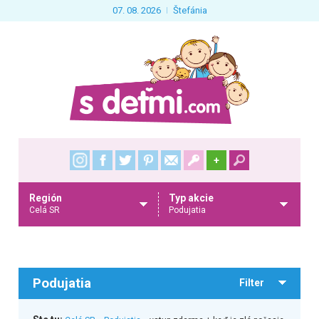
07. 08. 2026
Štefánia
+
Región
Typ akcie
Celá SR
Podujatia
Podujatia
Filter