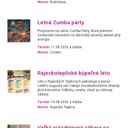
Mesto:
Bratislava
Letná Zumba párty
Pozývame na Letnú Zumba Párty, ktorá premení
zvolenské námestie na obrovský tanečný parket plný
energie.
Termín:
11.08.2026 a ďalšie
Mesto:
Zvolen
Rajeckoteplické kúpeľné leto
Leto v Rajeckých Tepliciach pokračuje a počas
celého augusta vás čakajú nezabudnuteľné víkendy
plné koncertov, folklóru, svetla, chutí aj rodinnej
zábavy.
Termín:
10.08.2026 a ďalšie
Mesto:
Rajecké Teplice
Veľká prázdninová zábava na