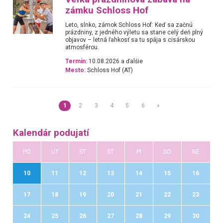
zámku Schloss Hof
Leto, slnko, zámok Schloss Hof: Keď sa začnú
prázdniny, z jedného výletu sa stane celý deň plný
objavov – letná ľahkosť sa tu spája s cisárskou
atmosférou.
Termín:
10.08.2026 a ďalšie
Mesto:
Schloss Hof (AT)
1
2
3
4
5
6
»
Kalendár podujatí
PO
UT
ST
ŠT
PI
SO
NE
10
11
12
13
14
15
16
17
18
19
20
21
22
23
24
25
26
27
28
29
30