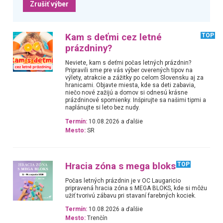
Zrušiť výber
Kam s deťmi cez letné
TOP
prázdniny?
Neviete, kam s deťmi počas letných prázdnin?
Pripravili sme pre vás výber overených tipov na
výlety, atrakcie a zážitky po celom Slovensku aj za
hranicami. Objavte miesta, kde sa deti zabavia,
niečo nové zažijú a domov si odnesú krásne
prázdninové spomienky. Inšpirujte sa našimi tipmi a
naplánujte si leto bez nudy.
Termín:
10.08.2026 a ďalšie
Mesto:
SR
Hracia zóna s mega bloks
TOP
Počas letných prázdnin je v OC Laugaricio
pripravená hracia zóna s MEGA BLOKS, kde si môžu
užiť tvorivú zábavu pri stavaní farebných kociek.
Termín:
10.08.2026 a ďalšie
Mesto:
Trenčín