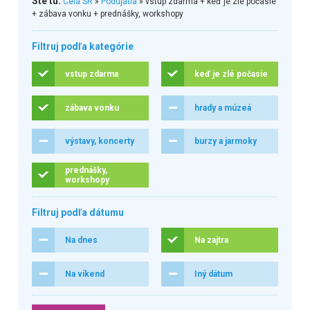
Ste tu:
Celá SR
»
Podujatia
» vstup zdarma + keď je zlé počasie
+ zábava vonku + prednášky, workshopy
Filtruj podľa kategórie
vstup zdarma
keď je zlé počasie
zábava vonku
hrady a múzeá
výstavy, koncerty
burzy a jarmoky
prednášky,
workshopy
Filtruj podľa dátumu
Na dnes
Na zajtra
Na víkend
Iný dátum