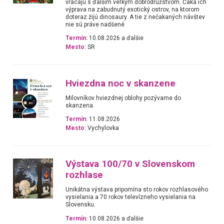
vracajú s ďalším veľkým dobrodružstvom. Čaká ich
výprava na zabudnutý exotický ostrov, na ktorom
doteraz žijú dinosaury. A tie z nečakaných návštev
nie sú práve nadšené
Termín:
10.08.2026 a ďalšie
Mesto:
SR
Hviezdna noc v skanzene
Milovníkov hviezdnej oblohy pozývame do
skanzena.
Termín:
11.08.2026
Mesto:
Vychylovka
Výstava 100/70 v Slovenskom
rozhlase
Unikátna výstava pripomína sto rokov rozhlasového
vysielania a 70 rokov televízneho vysielania na
Slovensku.
Termín:
10.08.2026 a ďalšie