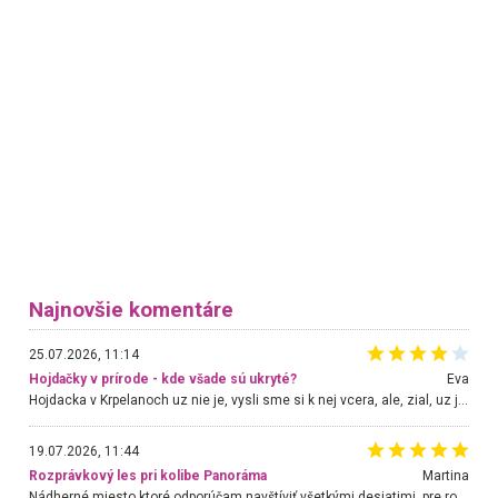
Najnovšie komentáre
25.07.2026, 11:14
Hojdačky v prírode - kde všade sú ukryté?
Eva
Hojdacka v Krpelanoch uz nie je, vysli sme si k nej vcera, ale, zial, uz je znicena. Ak sem planujete cestu len kvoli hojdacke, mozete si ju usetrit. Krasny vyhlad je tu vsak aj bez hojdacky :-)
19.07.2026, 11:44
Rozprávkový les pri kolibe Panoráma
Martina
Nádherné miesto ktoré odporúčam navštíviť všetkými desiatimi, pre rodiny s deťmi, dôchodcom... Proste a jednoducho ozaj rozprávkový les.. určite ešte prídeme. Odniesli sme si na pamiatku krásne tričká,