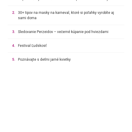
2.
30+ tipov na masky na karneval, ktoré si poľahky vyrobíte aj
sami doma
3.
Sledovanie Perzeidov – večerné kúpanie pod hviezdami
4.
Festival Ľudskosť
5.
Poznávajte s deťmi jarné kvietky