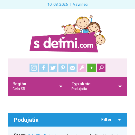
10. 08. 2026
Vavrinec
+
Región
Typ akcie
Celá SR
Podujatia
Podujatia
Filter