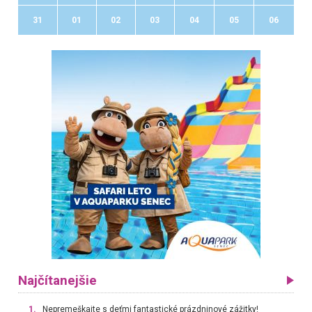
31
01
02
03
04
05
06
Najčítanejšie
1.
Nepremeškajte s deťmi fantastické prázdninové zážitky!