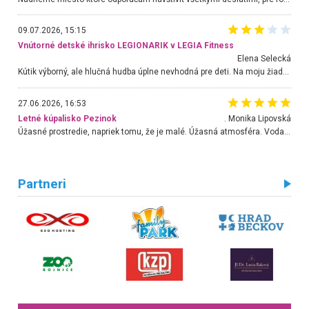
09.07.2026, 15:15
Vnútorné detské ihrisko LEGIONARIK v LEGIA Fitness
Elena Selecká
Kútik výborný, ale hlučná hudba úplne nevhodná pre deti. Na moju žiadosť o aspoň sušenie nereagovali.
27.06.2026, 16:53
Letné kúpalisko Pezinok
. Monika Lipovská
Úžasné prostredie, napriek tomu, že je malé. Úžasná atmosféra. Voda fantastická a nádherná. Ľudí je pomerne veľa, ale su mili a ohľaduplní. Je veľmi zaujímavé sledovať, ako dokážu spolu športovať cudzí ľudia a bez ohľadu na vek. Vládne tu pohoda. Vnuka neviem dostať z vody. Ďakujem za krásny deň . Urcite sa sem vrátim. Jediný problém je s parkovaním, ale aj ten sa mi podarilo vyriešiť. Monika Bratislava
Partneri