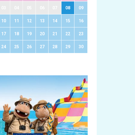
03
04
05
06
07
08
09
10
11
12
13
14
15
16
17
18
19
20
21
22
23
24
25
26
27
28
29
30