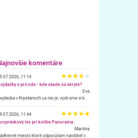
Najnovšie komentáre
5.07.2026, 11:14
ojdačky v prírode - kde všade sú ukryté?
Eva
Hojdacka v Krpelanoch uz nie je, vysli sme si k nej vcera, ale, zial, uz je znicena. Ak sem planujete cestu len kvoli hojdacke, mozete si ju usetrit. Krasny vyhlad je tu vsak aj bez hojdacky :-)
9.07.2026, 11:44
ozprávkový les pri kolibe Panoráma
Martina
Nádherné miesto ktoré odporúčam navštíviť všetkými desiatimi, pre rodiny s deťmi, dôchodcom... Proste a jednoducho ozaj rozprávkový les.. určite ešte prídeme. Odniesli sme si na pamiatku krásne tričká,