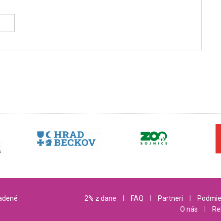
radené
2% z dane
l
FAQ
l
Partneri
l
Podmie
O nás
l
Re