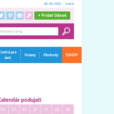
08. 08. 2026
Oskár
+
Pridať článok
Centrá pre
Oslavy
Obchody
ESHOP
deti
Kalendár podujatí
PO
UT
ST
ŠT
PI
SO
NE