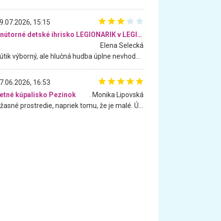
9.07.2026, 15:15
Vnútorné detské ihrisko LEGIONARIK v LEGIA Fitness
Elena Selecká
Kútik výborný, ale hlučná hudba úplne nevhodná pre deti. Na moju žiadosť o aspoň sušenie nereagovali.
7.06.2026, 16:53
etné kúpalisko Pezinok
. Monika Lipovská
Úžasné prostredie, napriek tomu, že je malé. Úžasná atmosféra. Voda fantastická a nádherná. Ľudí je pomerne veľa, ale su mili a ohľaduplní. Je veľmi zaujímavé sledovať, ako dokážu spolu športovať cudzí ľudia a bez ohľadu na vek. Vládne tu pohoda. Vnuka neviem dostať z vody. Ďakujem za krásny deň . Urcite sa sem vrátim. Jediný problém je s parkovaním, ale aj ten sa mi podarilo vyriešiť. Monika Bratislava