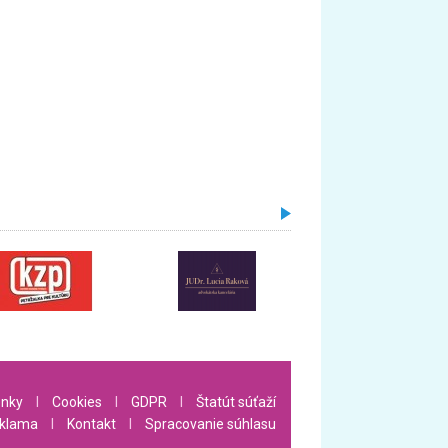
nky
l
Cookies
l
GDPR
l
Štatút súťaží
klama
l
Kontakt
l
Spracovanie súhlasu