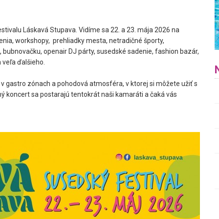
stivalu Láskavá Stupava. Vidíme sa 22. a 23. mája 2026 na
penia, workshopy, prehliadky mesta, netradičné športy,
 bubnovačku, openair DJ párty, susedské sadenie, fashion bazár,
 veľa ďalšieho.
 v gastro zónach a pohodová atmosféra, v ktorej si môžete užiť s
ý koncert sa postarajú tentokrát naši kamaráti a čaká vás