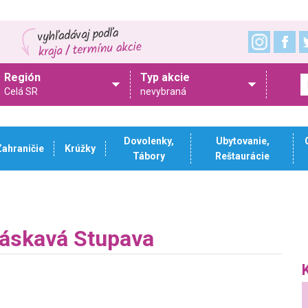
Región
Typ akcie
Celá SR
nevybraná
Dovolenky,
Ubytovanie,
Zahraničie
Krúžky
Tábory
Reštaurácie
Láskavá Stupava