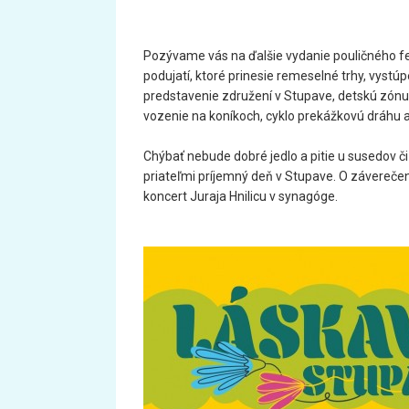
Pozývame vás na ďalšie vydanie pouličného fe
podujatí, ktoré prinesie remeselné trhy, vystú
predstavenie združení v Stupave, detskú zónu,
vozenie na koníkoch, cyklo prekážkovú dráhu a
Chýbať nebude dobré jedlo a pitie u susedov či
priateľmi príjemný deň v Stupave. O záverečen
koncert Juraja Hnilicu v synagóge.