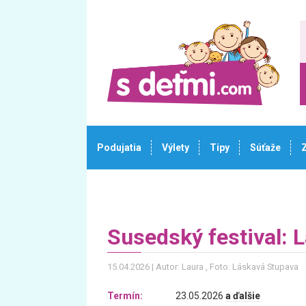
Podujatia
Výlety
Tipy
Súťaže
Susedský festival: 
15.04.2026
Autor: Laura
, Foto: Láskavá Stupava
Termín:
23.05.2026
a ďalšie