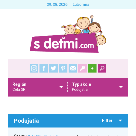
09. 08. 2026
Ľubomíra
+
Región
Typ akcie
Celá SR
Podujatia
Podujatia
Filter