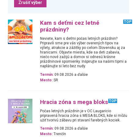
Zrušiť výber
Kam s deťmi cez letné
TOP
prázdniny?
Neviete, kam s deťmi počas letných prázdnin?
Pripravili sme pre vás výber overených tipov na
výlety, atrakcie a zážitky po celom Slovensku aj za
hranicami. Objavte miesta, kde sa deti zabavia,
niečo nové zažijú a domov si odnesú krásne
prázdninové spomienky. Inšpirujte sa našimi tipmi a
naplánujte si leto bez nudy.
Termín:
09.08.2026 a ďalšie
Mesto:
SR
Hracia zóna s mega bloks
TOP
Počas letných prázdnin je v OC Laugaricio
pripravená hracia zóna s MEGA BLOKS, kde si môžu
užiť tvorivú zábavu pri stavaní farebných kociek.
Termín:
09.08.2026 a ďalšie
Mesto:
Trenčín