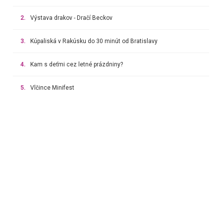
2.
Výstava drakov - Dračí Beckov
3.
Kúpaliská v Rakúsku do 30 minút od Bratislavy
4.
Kam s deťmi cez letné prázdniny?
5.
Vlčince Minifest