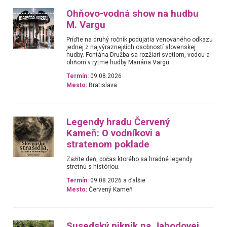
Ohňovo-vodná show na hudbu
M. Vargu
Príďte na druhý ročník podujatia venovaného odkazu
jednej z najvýraznejších osobností slovenskej
hudby. Fontána Družba sa rozžiari svetlom, vodou a
ohňom v rytme hudby Mariána Vargu.
Termín:
09.08.2026
Mesto:
Bratislava
Legendy hradu Červený
Kameň: O vodníkovi a
stratenom poklade
Zažite deň, počas ktorého sa hradné legendy
stretnú s históriou.
Termín:
09.08.2026 a ďalšie
Mesto:
Červený Kameň
Susedský piknik na Jahodovej