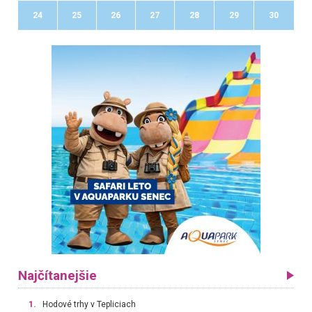
24
25
26
27
28
29
30
Najčítanejšie
1.
Hodové trhy v Tepliciach