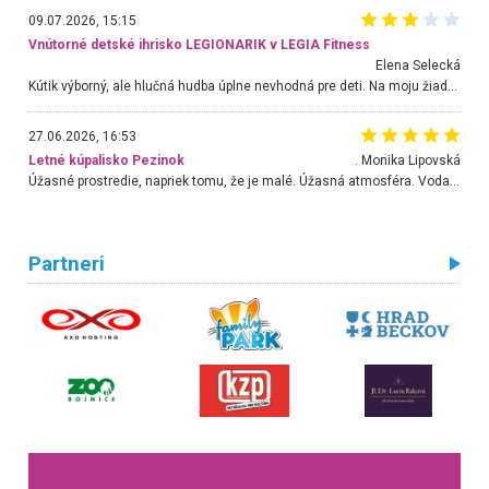
09.07.2026, 15:15
Vnútorné detské ihrisko LEGIONARIK v LEGIA Fitness
Elena Selecká
Kútik výborný, ale hlučná hudba úplne nevhodná pre deti. Na moju žiadosť o aspoň sušenie nereagovali.
27.06.2026, 16:53
Letné kúpalisko Pezinok
. Monika Lipovská
Úžasné prostredie, napriek tomu, že je malé. Úžasná atmosféra. Voda fantastická a nádherná. Ľudí je pomerne veľa, ale su mili a ohľaduplní. Je veľmi zaujímavé sledovať, ako dokážu spolu športovať cudzí ľudia a bez ohľadu na vek. Vládne tu pohoda. Vnuka neviem dostať z vody. Ďakujem za krásny deň . Urcite sa sem vrátim. Jediný problém je s parkovaním, ale aj ten sa mi podarilo vyriešiť. Monika Bratislava
Partneri