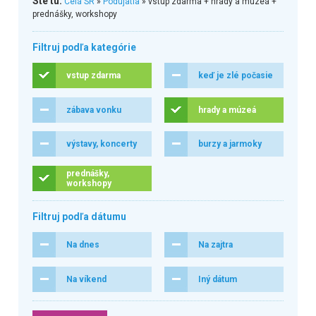
Ste tu:
Celá SR
»
Podujatia
» vstup zdarma + hrady a múzeá +
prednášky, workshopy
Filtruj podľa kategórie
vstup zdarma
keď je zlé počasie
zábava vonku
hrady a múzeá
výstavy, koncerty
burzy a jarmoky
prednášky,
workshopy
Filtruj podľa dátumu
Na dnes
Na zajtra
Na víkend
Iný dátum