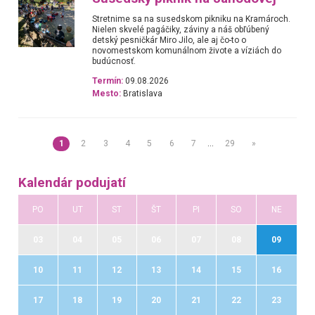
Stretnime sa na susedskom pikniku na Kramároch.
Nielen skvelé pagáčiky, záviny a náš obľúbený
detský pesničkár Miro Jilo, ale aj čo-to o
novomestskom komunálnom živote a víziách do
budúcnosť.
Termín:
09.08.2026
Mesto:
Bratislava
1
2
3
4
5
6
7
…
29
»
Kalendár podujatí
PO
UT
ST
ŠT
PI
SO
NE
03
04
05
06
07
08
09
10
11
12
13
14
15
16
17
18
19
20
21
22
23