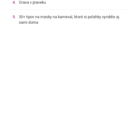
4.
Orava v praveku
5.
30+ tipov na masky na karneval, ktoré si poľahky vyrobíte aj
sami doma