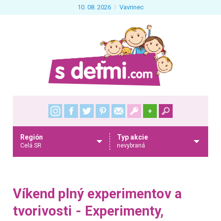
10. 08. 2026
Vavrinec
+
Región
Typ akcie
Celá SR
nevybraná
Víkend plný experimentov a
tvorivosti - Experimenty,