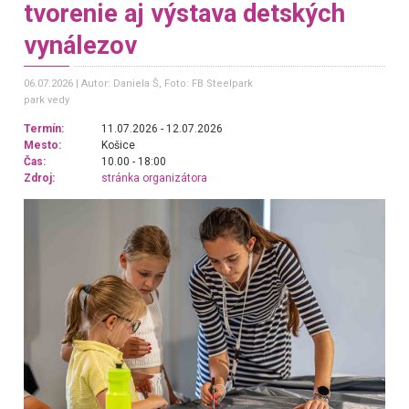
tvorenie aj výstava detských
vynálezov
06.07.2026
Autor: Daniela Š
, Foto: FB Steelpark
park vedy
Termín:
11.07.2026 - 12.07.2026
Mesto:
Košice
Čas:
10.00 - 18:00
Zdroj:
stránka organizátora