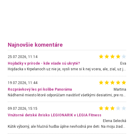
Najnovšie komentáre
25.07.2026, 11:14
Hojdačky v prírode - kde všade sú ukryté?
Eva
Hojdacka v Krpelanoch uz nie je, vysli sme si k nej vcera, ale, zial, uz je znicena. Ak sem planujete cestu len kvoli hojdacke, mozete si ju usetrit. Krasny vyhlad je tu vsak aj bez hojdacky :-)
19.07.2026, 11:44
Rozprávkový les pri kolibe Panoráma
Martina
Nádherné miesto ktoré odporúčam navštíviť všetkými desiatimi, pre rodiny s deťmi, dôchodcom... Proste a jednoducho ozaj rozprávkový les.. určite ešte prídeme. Odniesli sme si na pamiatku krásne tričká,
09.07.2026, 15:15
Vnútorné detské ihrisko LEGIONARIK v LEGIA Fitness
Elena Selecká
Kútik výborný, ale hlučná hudba úplne nevhodná pre deti. Na moju žiadosť o aspoň sušenie nereagovali.