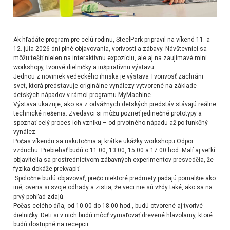
Ak hľadáte program pre celú rodinu, SteelPark pripravil na víkend 11. a
12. júla 2026 dni plné objavovania, vorivosti a zábavy. Návštevníci sa
môžu tešiť nielen na interaktívnu expozíciu, ale aj na zaujímavé mini
workshopy, tvorivé dielničky a inšpiratívnu výstavu.
Jednou z noviniek vedeckého ihriska je výstava Tvorivosť zachráni
svet, ktorá predstavuje originálne vynálezy vytvorené na základe
detských nápadov v rámci programu MyMachine.
Výstava ukazuje, ako sa z odvážnych detských predstáv stávajú reálne
technické riešenia. Zvedavci si môžu pozrieť jedinečné prototypy a
spoznať celý proces ich vzniku – od prvotného nápadu až po funkčný
vynález.
Počas víkendu sa uskutočnia aj krátke ukážky workshopu Odpor
vzduchu. Prebiehať budú o 11.00, 13.00, 15.00 a 17.00 hod. Malí aj veľkí
objavitelia sa prostredníctvom zábavných experimentov presvedčia, že
fyzika dokáže prekvapiť.
Spoločne budú objavovať, prečo niektoré predmety padajú pomalšie ako
iné, overia si svoje odhady a zistia, že veci nie sú vždy také, ako sa na
prvý pohľad zdajú.
Počas celého dňa, od 10.00 do 18.00 hod., budú otvorené aj tvorivé
dielničky. Deti si v nich budú môcť vymaľovať drevené hlavolamy, ktoré
budú dostupné na recepcii.