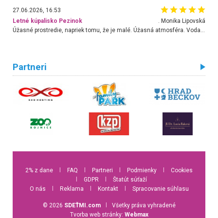
27.06.2026, 16:53
Letné kúpalisko Pezinok
. Monika Lipovská
Úžasné prostredie, napriek tomu, že je malé. Úžasná atmosféra. Voda fantastická a nádherná. Ľudí je pomerne veľa, ale su mili a ohľaduplní. Je veľmi zaujímavé sledovať, ako dokážu spolu športovať cudzí ľudia a bez ohľadu na vek. Vládne tu pohoda. Vnuka neviem dostať z vody. Ďakujem za krásny deň . Urcite sa sem vrátim. Jediný problém je s parkovaním, ale aj ten sa mi podarilo vyriešiť. Monika Bratislava
Partneri
2% z dane
l
FAQ
l
Partneri
l
Podmienky
l
Cookies
l
GDPR
l
Štatút súťaží
O nás
l
Reklama
l
Kontakt
l
Spracovanie súhlasu
© 2026
SDEŤMI.com
l
Všetky práva vyhradené
Tvorba web stránky:
Webmax