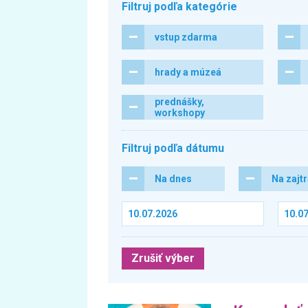
Filtruj podľa kategórie
vstup zdarma
hrady a múzeá
prednášky,
workshopy
Filtruj podľa dátumu
Na dnes
Na zajt
Zrušiť výber