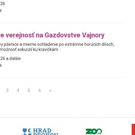
026
a
re verejnosť na Gazdovstve Vajnory
y pšenice a mierne ochladenie po extrémne horúcich dňoch,
možnosť exkurzií ku kravičkám.
26 a ďalšie
a
3
4
5
6
»