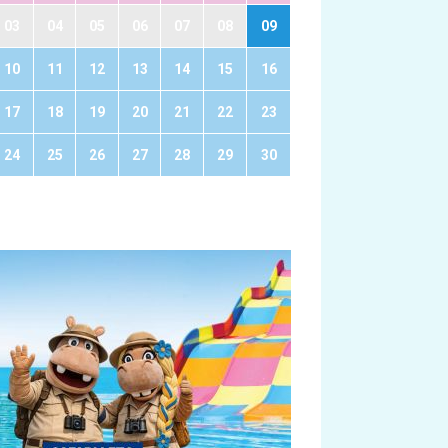
03
04
05
06
07
08
09
10
11
12
13
14
15
16
17
18
19
20
21
22
23
24
25
26
27
28
29
30