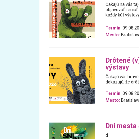
Čakajú na vás ta
objavovať, smiať 
každý kút výstav
Termín:
09.08.20
Mesto:
Bratislav
Drôtené (v)
výstavy
Čakajú vás hravé 
dokazujú, že drô
Termín:
09.08.20
Mesto:
Bratislav
Dni mesta 
d