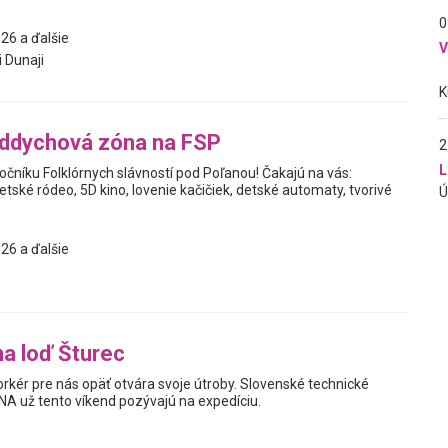
0
26 a ďalšie
i Dunaji
oddychová zóna na FSP
2
L
očníku Folklórnych slávností pod Poľanou! Čakajú na vás:
etské ródeo, 5D kino, lovenie kačičiek, detské automaty, tvorivé
26 a ďalšie
na loď Šturec
kér pre nás opäť otvára svoje útroby. Slovenské technické
 už tento víkend pozývajú na expedíciu.