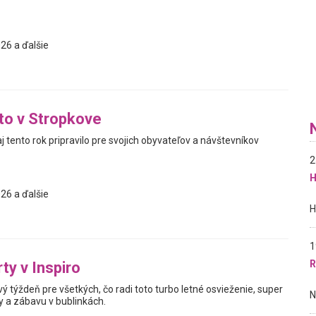
26 a ďalšie
eto v Stropkove
 tento rok pripravilo pre svojich obyvateľov a návštevníkov
2
H
26 a ďalšie
1
R
ty v Inspiro
 týždeň pre všetkých, čo radi toto turbo letné osvieženie, super
 a zábavu v bublinkách.