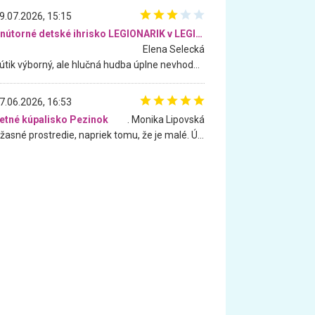
9.07.2026, 15:15
Vnútorné detské ihrisko LEGIONARIK v LEGIA Fitness
Elena Selecká
Kútik výborný, ale hlučná hudba úplne nevhodná pre deti. Na moju žiadosť o aspoň sušenie nereagovali.
7.06.2026, 16:53
etné kúpalisko Pezinok
. Monika Lipovská
Úžasné prostredie, napriek tomu, že je malé. Úžasná atmosféra. Voda fantastická a nádherná. Ľudí je pomerne veľa, ale su mili a ohľaduplní. Je veľmi zaujímavé sledovať, ako dokážu spolu športovať cudzí ľudia a bez ohľadu na vek. Vládne tu pohoda. Vnuka neviem dostať z vody. Ďakujem za krásny deň . Urcite sa sem vrátim. Jediný problém je s parkovaním, ale aj ten sa mi podarilo vyriešiť. Monika Bratislava