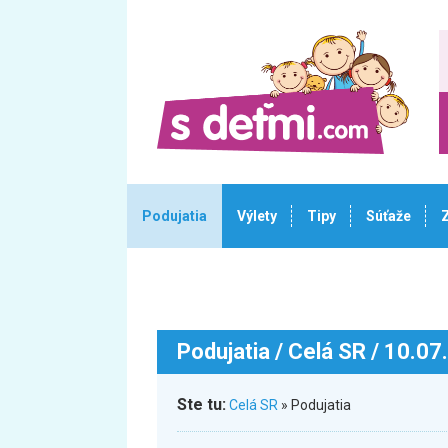
Podujatia
Výlety
Tipy
Súťaže
Podujatia
/ Celá SR / 10.07
Ste tu:
Celá SR
» Podujatia