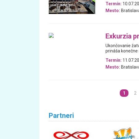
Termín:
10.07.2
Mesto:
Bratislav
Exkurzia p
Ukončovanie žatv
prináša konečne 
Termín:
11.07.20
Mesto:
Bratislav
1
2
Partneri