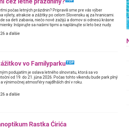
i cez letné prázdniny?
TOP
ťmi počas letných prázdnin? Pripravili sme pre vás výber
a výlety, atrakcie a zážitky po celom Slovensku aj za hranicami.
kde sa deti zabavia, niečo nové zažijú a domov si odnesú krásne
enky. Inšpirujte sa našimi tipmi a naplánujte si leto bez nudy.
26 a ďalšie
zážitkov vo Familyparku
TOP
ým podujatím je oslava letného slnovratu, ktorá sa vo
toční od 19. do 21. júna 2026. Počas tohto víkendu bude park plný
a výnimočnej atmosféry najdlhších dní v roku.
26 a ďalšie
noptikum Rastka Ćirića