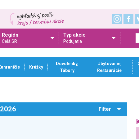
Región
Typ akcie
Celá SR
Podujatia
Dovolenky,
Ubytovanie,
Zahraničie
Krúžky
Tábory
Reštaurácie
.2026
Filter