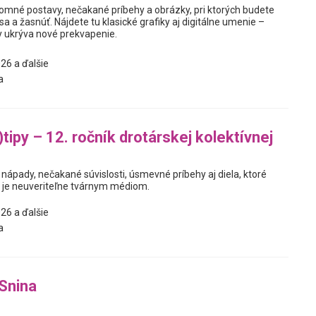
jomné postavy, nečakané príbehy a obrázky, pri ktorých budete
sa a žasnúť. Nájdete tu klasické grafiky aj digitálne umenie –
y ukrýva nové prekvapenie.
26 a ďalšie
a
tipy – 12. ročník drotárskej kolektívnej
nápady, nečakané súvislosti, úsmevné príbehy aj diela, ktoré
t je neuveriteľne tvárnym médiom.
26 a ďalšie
a
Snina