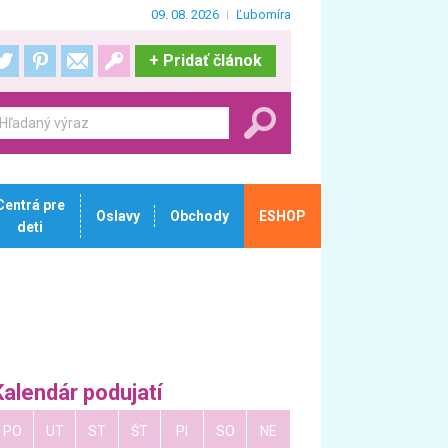
09. 08. 2026
Ľubomíra
+
Pridať článok
Centrá pre
Oslavy
Obchody
ESHOP
deti
Kalendár podujatí
PO
UT
ST
ŠT
PI
SO
NE