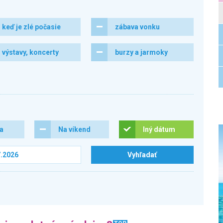
keď je zlé počasie
zábava vonku
výstavy, koncerty
burzy a jarmoky
ra
Na víkend
Iný dátum