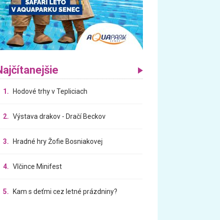
Najčítanejšie
1.
Hodové trhy v Tepliciach
2.
Výstava drakov - Dračí Beckov
3.
Hradné hry Žofie Bosniakovej
4.
Vlčince Minifest
5.
Kam s deťmi cez letné prázdniny?