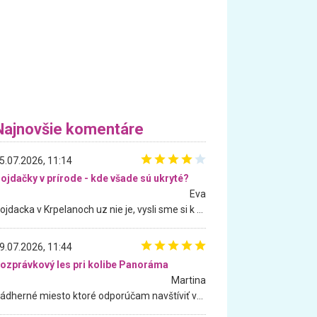
Najnovšie komentáre
5.07.2026, 11:14
ojdačky v prírode - kde všade sú ukryté?
Eva
Hojdacka v Krpelanoch uz nie je, vysli sme si k nej vcera, ale, zial, uz je znicena. Ak sem planujete cestu len kvoli hojdacke, mozete si ju usetrit. Krasny vyhlad je tu vsak aj bez hojdacky :-)
9.07.2026, 11:44
ozprávkový les pri kolibe Panoráma
Martina
Nádherné miesto ktoré odporúčam navštíviť všetkými desiatimi, pre rodiny s deťmi, dôchodcom... Proste a jednoducho ozaj rozprávkový les.. určite ešte prídeme. Odniesli sme si na pamiatku krásne tričká,