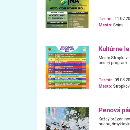
Termín:
11.07.20
Mesto:
Snina
Kultúrne l
Mesto Stropkov aj
pestrý program.
Termín:
09.08.20
Mesto:
Stropkov
Penová pár
Každý prázdninový
hudbu, šmykľavky