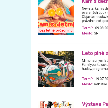
Kam s deťm
Neviete, kam s de
overených tipov n
Objavte miesta, 
prázdninové spomi
Termín:
09.08.20
Mesto:
SR
Leto plné 
Mimoriadnym letn
Familyparku usku
hudby, programu 
Termín:
19.07.20
Mesto:
Rakúsko
Výstava Pa