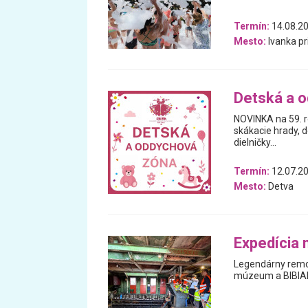
Termín:
14.08.20
Mesto:
Ivanka pr
Detská a 
NOVINKA na 59. r
skákacie hrady, d
dielničky...
Termín:
12.07.20
Mesto:
Detva
Expedícia 
Legendárny remor
múzeum a BIBIANA