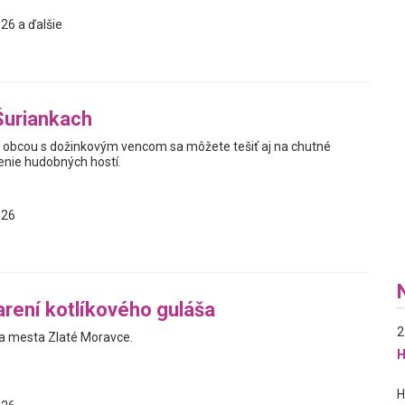
26 a ďalšie
Šuriankach
obcou s dožinkovým vencom sa môžete tešiť aj na chutné
enie hudobných hostí.
026
arení kotlíkového guláša
2
a mesta Zlaté Moravce.
H