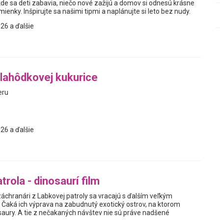
kde sa deti zabavia, niečo nové zažijú a domov si odnesú krásne
enky. Inšpirujte sa našimi tipmi a naplánujte si leto bez nudy.
26 a ďalšie
lahôdkovej kukurice
eru
26 a ďalšie
rola - dinosaurí film
áchranári z Labkovej patroly sa vracajú s ďalším veľkým
Čaká ich výprava na zabudnutý exotický ostrov, na ktorom
osaury. A tie z nečakaných návštev nie sú práve nadšené