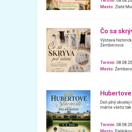
Termín:
08.08.2
Mesto:
Zlaté Mo
Čo sa skrý
Výstava historic
Žemberovce.
Termín:
08.08.2
Mesto:
Žembero
Hubertove 
Deň plný skvelej
máme všetci tak 
Termín:
08.08.2
Mesto:
Paláriko