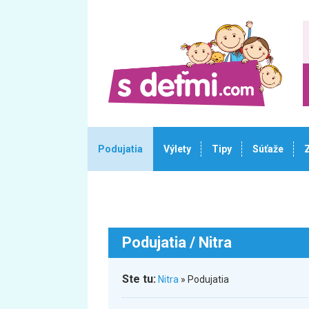
Podujatia
Výlety
Tipy
Súťaže
Podujatia
/ Nitra
Ste tu:
Nitra
» Podujatia