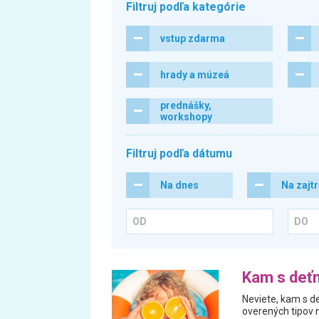
Filtruj podľa kategórie
vstup zdarma
hrady a múzeá
prednášky,
workshopy
Filtruj podľa dátumu
Na dnes
Na zajt
Kam s deťm
Neviete, kam s de
overených tipov n