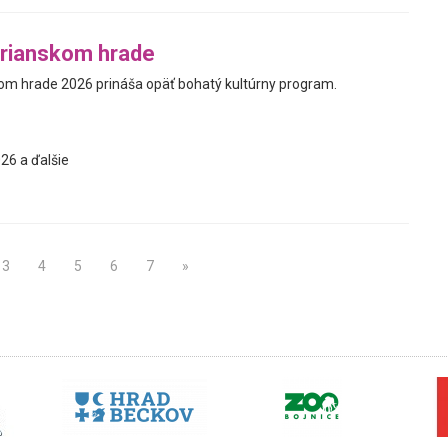
trianskom hrade
kom hrade 2026 prináša opäť bohatý kultúrny program.
26 a ďalšie
3
4
5
6
7
»