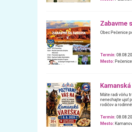
Zabavme s
Obec Pečenice po
Termín:
08.08.2
Mesto:
Pečenice
Kamanská 
Máte radi vôňu tr
nenechajte ujsť 
rodičov a rodinné 
Termín:
08.08.2
Mesto:
Kamano