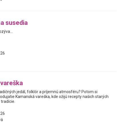
a susedia
zýva...
026
vareška
adičných jedál, folklór a príjemnú atmosféru? Potom si
podujatie Kamanská vareška, kde ožijú recepty našich starých
tradície.
026
vá