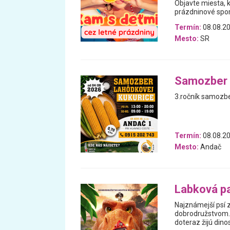
Objavte miesta, 
prázdninové spomi
Termín:
08.08.20
Mesto:
SR
Samozber 
3.ročník samozb
Termín:
08.08.20
Mesto:
Andač
Labková pat
Najznámejší psí z
dobrodružstvom. 
doteraz žijú din