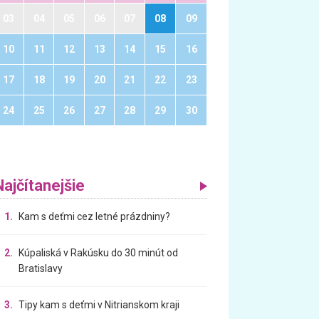
03
04
05
06
07
08
09
10
11
12
13
14
15
16
17
18
19
20
21
22
23
24
25
26
27
28
29
30
Najčítanejšie
1.
Kam s deťmi cez letné prázdniny?
2.
Kúpaliská v Rakúsku do 30 minút od
Bratislavy
3.
Tipy kam s deťmi v Nitrianskom kraji