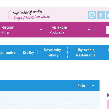
Región
Typ akcie
Nitra
Podujatia
Dovolenky,
Ubytovanie,
Zahraničie
Krúžky
Tábory
Reštaurácie
Filter