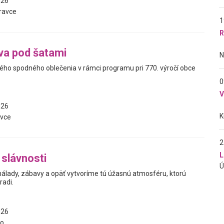
026
ravce
1
R
va pod šatami
kého spodného oblečenia v rámci programu pri 770. výročí obce
0
026
vce
2
L
slávnosti
 nálady, zábavy a opäť vytvoríme tú úžasnú atmosféru, ktorú
radi.
026
vo