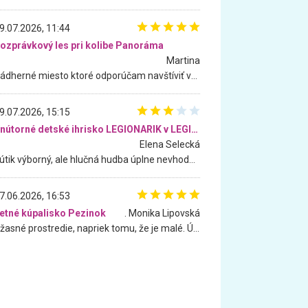
9.07.2026, 11:44
ozprávkový les pri kolibe Panoráma
Martina
Nádherné miesto ktoré odporúčam navštíviť všetkými desiatimi, pre rodiny s deťmi, dôchodcom... Proste a jednoducho ozaj rozprávkový les.. určite ešte prídeme. Odniesli sme si na pamiatku krásne tričká,
9.07.2026, 15:15
Vnútorné detské ihrisko LEGIONARIK v LEGIA Fitness
Elena Selecká
Kútik výborný, ale hlučná hudba úplne nevhodná pre deti. Na moju žiadosť o aspoň sušenie nereagovali.
7.06.2026, 16:53
etné kúpalisko Pezinok
. Monika Lipovská
Úžasné prostredie, napriek tomu, že je malé. Úžasná atmosféra. Voda fantastická a nádherná. Ľudí je pomerne veľa, ale su mili a ohľaduplní. Je veľmi zaujímavé sledovať, ako dokážu spolu športovať cudzí ľudia a bez ohľadu na vek. Vládne tu pohoda. Vnuka neviem dostať z vody. Ďakujem za krásny deň . Urcite sa sem vrátim. Jediný problém je s parkovaním, ale aj ten sa mi podarilo vyriešiť. Monika Bratislava