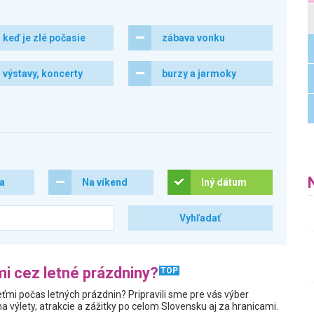
keď je zlé počasie
zábava vonku
výstavy, koncerty
burzy a jarmoky
ra
Na víkend
Iný dátum
i cez letné prázdniny?
TOP
ťmi počas letných prázdnin? Pripravili sme pre vás výber
a výlety, atrakcie a zážitky po celom Slovensku aj za hranicami.