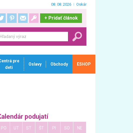
08. 08. 2026
Oskár
+
Pridať článok
Centrá pre
Oslavy
Obchody
ESHOP
deti
Kalendár podujatí
PO
UT
ST
ŠT
PI
SO
NE