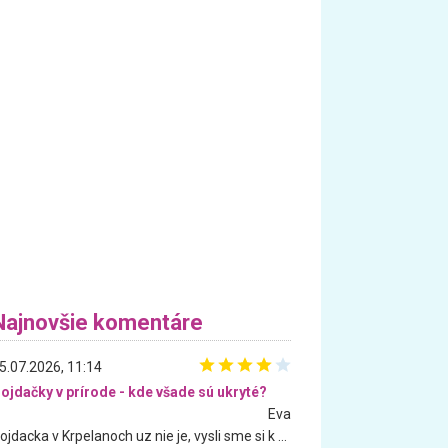
Najnovšie komentáre
5.07.2026, 11:14
ojdačky v prírode - kde všade sú ukryté?
Eva
Hojdacka v Krpelanoch uz nie je, vysli sme si k nej vcera, ale, zial, uz je znicena. Ak sem planujete cestu len kvoli hojdacke, mozete si ju usetrit. Krasny vyhlad je tu vsak aj bez hojdacky :-)