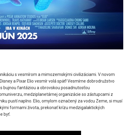
munikáciu s vesmírom a mimozemskými civilizáciami. V novom
Disney a Pixar
Elio
vesmír volá späť! Vesmírne dobrodružstvo
a s bujnou fantáziou a obrovskou posadnutosťou
omuniverzu, medziplanetárnej organizácie so zástupcami z
odniku pustí naplno. Elio, omylom označený za vodcu Zeme, si musí
kými formami života, prekonať krízu medzigalaktických
e byť.