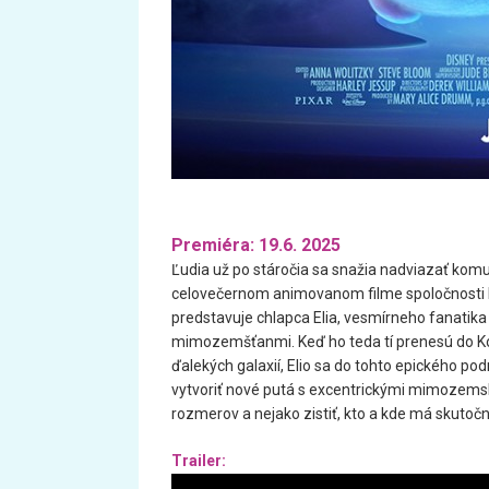
Premiéra: 19.6. 2025
Ľudia už po stáročia sa snažia nadviazať ko
celovečernom animovanom filme spoločnosti 
predstavuje chlapca Elia, vesmírneho fanatik
mimozemšťanmi. Keď ho teda tí prenesú do K
ďalekých galaxií, Elio sa do tohto epického p
vytvoriť nové putá s excentrickými mimozems
rozmerov a nejako zistiť, kto a kde má skutočn
Trailer: