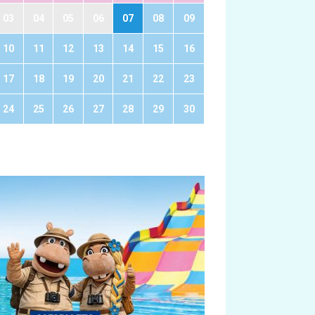
03
04
05
06
07
08
09
10
11
12
13
14
15
16
17
18
19
20
21
22
23
24
25
26
27
28
29
30