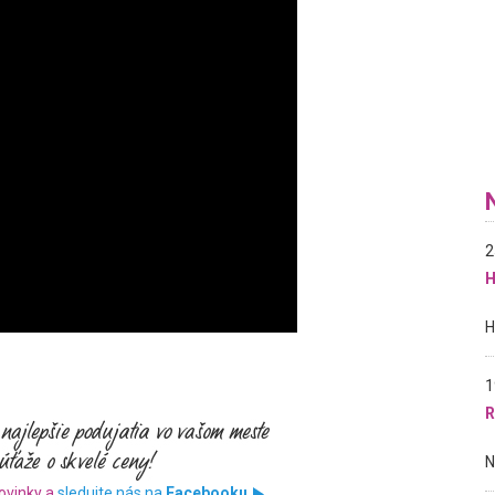
2
H
1
R
ovinky a
sledujte nás na
Facebooku