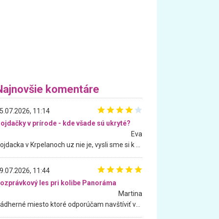
Najnovšie komentáre
5.07.2026, 11:14
ojdačky v prírode - kde všade sú ukryté?
Eva
Hojdacka v Krpelanoch uz nie je, vysli sme si k nej vcera, ale, zial, uz je znicena. Ak sem planujete cestu len kvoli hojdacke, mozete si ju usetrit. Krasny vyhlad je tu vsak aj bez hojdacky :-)
9.07.2026, 11:44
ozprávkový les pri kolibe Panoráma
Martina
Nádherné miesto ktoré odporúčam navštíviť všetkými desiatimi, pre rodiny s deťmi, dôchodcom... Proste a jednoducho ozaj rozprávkový les.. určite ešte prídeme. Odniesli sme si na pamiatku krásne tričká,