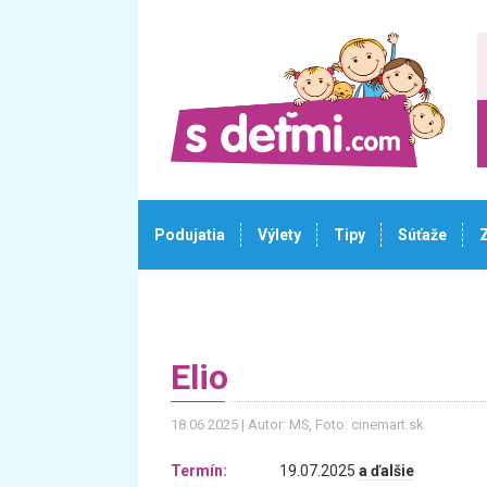
Podujatia
Výlety
Tipy
Súťaže
Elio
18.06.2025
Autor: MS
, Foto: cinemart.sk
Termín:
19.07.2025
a ďalšie