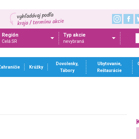
Región
Typ akcie
Celá SR
nevybraná
Dovolenky,
Ubytovanie,
Zahraničie
Krúžky
Tábory
Reštaurácie