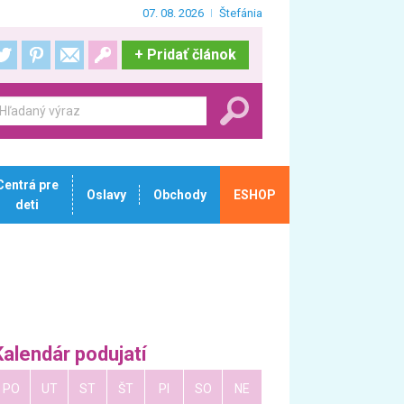
07. 08. 2026
Štefánia
+
Pridať článok
Centrá pre
Oslavy
Obchody
ESHOP
deti
Kalendár podujatí
PO
UT
ST
ŠT
PI
SO
NE