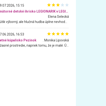
9.07.2026, 15:15
Vnútorné detské ihrisko LEGIONARIK v LEGIA Fitness
Elena Selecká
Kútik výborný, ale hlučná hudba úplne nevhodná pre deti. Na moju žiadosť o aspoň sušenie nereagovali.
7.06.2026, 16:53
etné kúpalisko Pezinok
. Monika Lipovská
Úžasné prostredie, napriek tomu, že je malé. Úžasná atmosféra. Voda fantastická a nádherná. Ľudí je pomerne veľa, ale su mili a ohľaduplní. Je veľmi zaujímavé sledovať, ako dokážu spolu športovať cudzí ľudia a bez ohľadu na vek. Vládne tu pohoda. Vnuka neviem dostať z vody. Ďakujem za krásny deň . Urcite sa sem vrátim. Jediný problém je s parkovaním, ale aj ten sa mi podarilo vyriešiť. Monika Bratislava