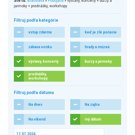
Ste tu:
Bratislava
»
Podujatia
» výstavy, koncerty + burzy a
jarmoky + prednášky, workshopy
Filtruj podľa kategórie
vstup zdarma
keď je zlé počasie
zábava vonku
hrady a múzeá
výstavy, koncerty
burzy a jarmoky
prednášky,
workshopy
Filtruj podľa dátumu
Na dnes
Na zajtra
Na víkend
Iný dátum