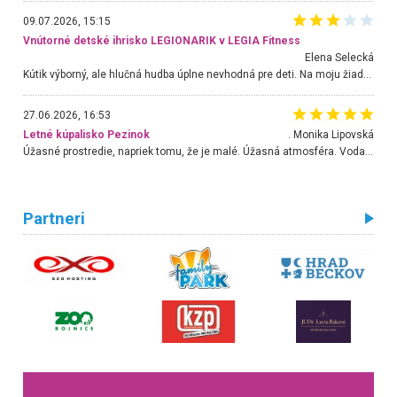
09.07.2026, 15:15
Vnútorné detské ihrisko LEGIONARIK v LEGIA Fitness
Elena Selecká
Kútik výborný, ale hlučná hudba úplne nevhodná pre deti. Na moju žiadosť o aspoň sušenie nereagovali.
27.06.2026, 16:53
Letné kúpalisko Pezinok
. Monika Lipovská
Úžasné prostredie, napriek tomu, že je malé. Úžasná atmosféra. Voda fantastická a nádherná. Ľudí je pomerne veľa, ale su mili a ohľaduplní. Je veľmi zaujímavé sledovať, ako dokážu spolu športovať cudzí ľudia a bez ohľadu na vek. Vládne tu pohoda. Vnuka neviem dostať z vody. Ďakujem za krásny deň . Urcite sa sem vrátim. Jediný problém je s parkovaním, ale aj ten sa mi podarilo vyriešiť. Monika Bratislava
Partneri