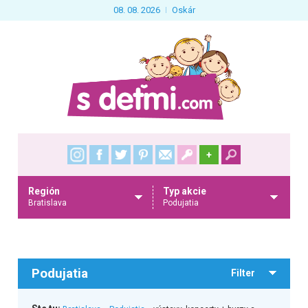
08. 08. 2026
Oskár
+
Región
Typ akcie
Bratislava
Podujatia
Podujatia
Filter