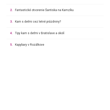
2.
Fantastické otvorenie Šantiska na Kamzíku
3.
Kam s deťmi cez letné prázdniny?
4.
Tipy kam s deťmi v Bratislave a okolí
5.
Kapybary v Rozálkove