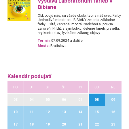
Výstava Laboratórium farieb v
Bibiane
Obklopujú nás, sú všade okolo, tvoria náš svet. Farby.
Jednotlivé miestnosti BIBIANY zmenia základné
farby – žltá, červená, modrá. Nadchnú aj poučia
zároveň. Priblížia symboliku, delenie farieb, pravidlá,
hry kontrastov, fyzikálne zákony, objavy.
Termín:
07.09.2024 a ďalšie
Mesto:
Bratislava
Kalendár podujatí
PO
UT
ST
ŠT
PI
SO
NE
03
04
05
06
07
08
09
10
11
12
13
14
15
16
17
18
19
20
21
22
23