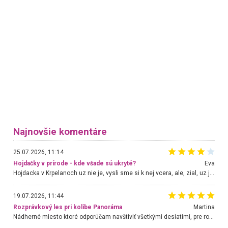
Najnovšie komentáre
25.07.2026, 11:14
Hojdačky v prírode - kde všade sú ukryté?
Eva
Hojdacka v Krpelanoch uz nie je, vysli sme si k nej vcera, ale, zial, uz je znicena. Ak sem planujete cestu len kvoli hojdacke, mozete si ju usetrit. Krasny vyhlad je tu vsak aj bez hojdacky :-)
19.07.2026, 11:44
Rozprávkový les pri kolibe Panoráma
Martina
Nádherné miesto ktoré odporúčam navštíviť všetkými desiatimi, pre rodiny s deťmi, dôchodcom... Proste a jednoducho ozaj rozprávkový les.. určite ešte prídeme. Odniesli sme si na pamiatku krásne tričká,