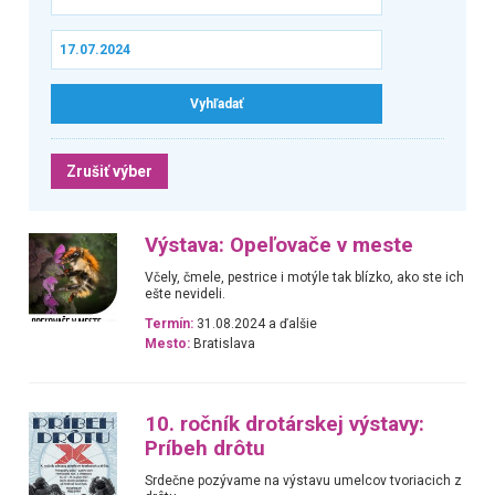
Zrušiť výber
Výstava: Opeľovače v meste
Včely, čmele, pestrice i motýle tak blízko, ako ste ich
ešte nevideli.
Termín:
31.08.2024 a ďalšie
Mesto:
Bratislava
10. ročník drotárskej výstavy:
Príbeh drôtu
Srdečne pozývame na výstavu umelcov tvoriacich z