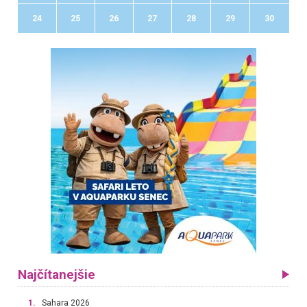
24
25
26
27
28
29
30
Najčítanejšie
1.
Sahara 2026