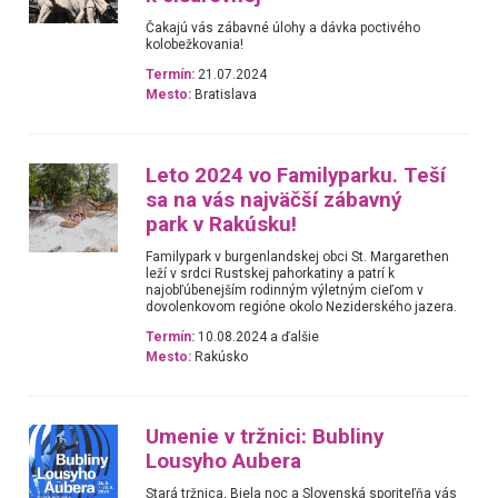
Čakajú vás zábavné úlohy a dávka poctivého
kolobežkovania!
Termín:
21.07.2024
Mesto:
Bratislava
Leto 2024 vo Familyparku. Teší
sa na vás najväčší zábavný
park v Rakúsku!
Familypark v burgenlandskej obci St. Margarethen
leží v srdci Rustskej pahorkatiny a patrí k
najobľúbenejším rodinným výletným cieľom v
dovolenkovom regióne okolo Neziderského jazera.
Termín:
10.08.2024 a ďalšie
Mesto:
Rakúsko
Umenie v tržnici: Bubliny
Lousyho Aubera
Stará tržnica, Biela noc a Slovenská sporiteľňa vás