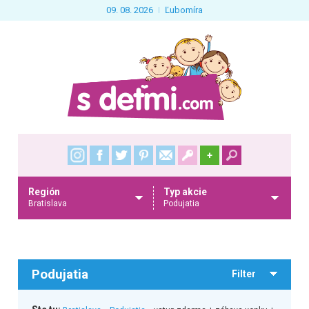
09. 08. 2026
Ľubomíra
+
Región
Typ akcie
Bratislava
Podujatia
Podujatia
Filter