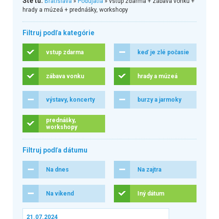
Ste tu:
Bratislava
»
Podujatia
» vstup zdarma + zábava vonku +
hrady a múzeá + prednášky, workshopy
Filtruj podľa kategórie
vstup zdarma
keď je zlé počasie
zábava vonku
hrady a múzeá
výstavy, koncerty
burzy a jarmoky
prednášky,
workshopy
Filtruj podľa dátumu
Na dnes
Na zajtra
Na víkend
Iný dátum