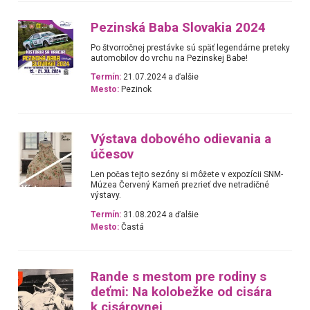
Pezinská Baba Slovakia 2024
Po štvorročnej prestávke sú späť legendárne preteky
automobilov do vrchu na Pezinskej Babe!
Termín:
21.07.2024 a ďalšie
Mesto:
Pezinok
Výstava dobového odievania a
účesov
Len počas tejto sezóny si môžete v expozícii SNM-
Múzea Červený Kameň prezrieť dve netradičné
výstavy.
Termín:
31.08.2024 a ďalšie
Mesto:
Častá
Rande s mestom pre rodiny s
deťmi: Na kolobežke od cisára
k cisárovnej