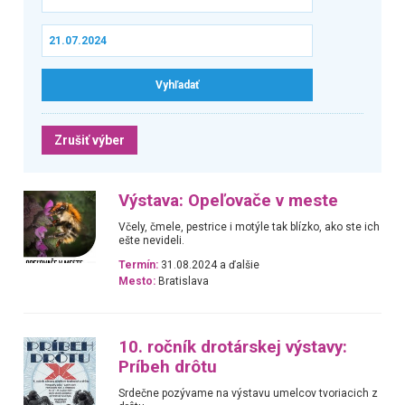
Zrušiť výber
Výstava: Opeľovače v meste
Včely, čmele, pestrice i motýle tak blízko, ako ste ich
ešte nevideli.
Termín:
31.08.2024 a ďalšie
Mesto:
Bratislava
10. ročník drotárskej výstavy:
Príbeh drôtu
Srdečne pozývame na výstavu umelcov tvoriacich z