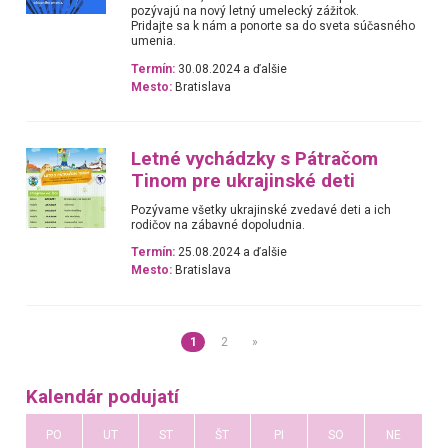
pozývajú na nový letný umelecký zážitok.
Pridajte sa k nám a ponorte sa do sveta súčasného
umenia.
Termín:
30.08.2024 a ďalšie
Mesto:
Bratislava
Letné vychádzky s Pátračom
Tinom pre ukrajinské deti
Pozývame všetky ukrajinské zvedavé deti a ich
rodičov na zábavné dopoludnia.
Termín:
25.08.2024 a ďalšie
Mesto:
Bratislava
1
2
»
Kalendár podujatí
PO
UT
ST
ŠT
PI
SO
NE