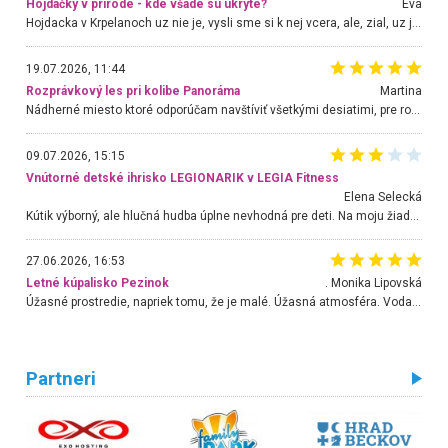
Hojdačky v prírode - kde všade sú ukryté?
Eva
Hojdacka v Krpelanoch uz nie je, vysli sme si k nej vcera, ale, zial, uz je znicena. Ak sem planujete cestu len kvoli hojdacke, mozete si ju usetrit. Krasny vyhlad je tu vsak aj bez hojdacky :-)
19.07.2026, 11:44
Rozprávkový les pri kolibe Panoráma
Martina
Nádherné miesto ktoré odporúčam navštíviť všetkými desiatimi, pre rodiny s deťmi, dôchodcom... Proste a jednoducho ozaj rozprávkový les.. určite ešte prídeme. Odniesli sme si na pamiatku krásne tričká,
09.07.2026, 15:15
Vnútorné detské ihrisko LEGIONARIK v LEGIA Fitness
Elena Selecká
Kútik výborný, ale hlučná hudba úplne nevhodná pre deti. Na moju žiadosť o aspoň sušenie nereagovali.
27.06.2026, 16:53
Letné kúpalisko Pezinok
. Monika Lipovská
Úžasné prostredie, napriek tomu, že je malé. Úžasná atmosféra. Voda fantastická a nádherná. Ľudí je pomerne veľa, ale su mili a ohľaduplní. Je veľmi zaujímavé sledovať, ako dokážu spolu športovať cudzí ľudia a bez ohľadu na vek. Vládne tu pohoda. Vnuka neviem dostať z vody. Ďakujem za krásny deň . Urcite sa sem vrátim. Jediný problém je s parkovaním, ale aj ten sa mi podarilo vyriešiť. Monika Bratislava
Partneri