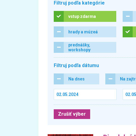
Filtruj podľa kategórie
vstup zdarma
hrady a múzeá
prednášky,
workshopy
Filtruj podľa dátumu
Na dnes
Na zajt
Zrušiť výber