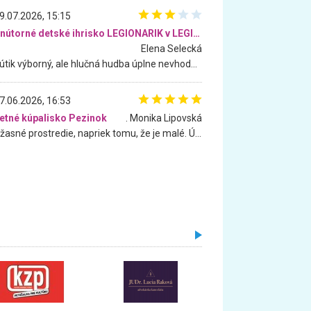
9.07.2026, 15:15
Vnútorné detské ihrisko LEGIONARIK v LEGIA Fitness
Elena Selecká
Kútik výborný, ale hlučná hudba úplne nevhodná pre deti. Na moju žiadosť o aspoň sušenie nereagovali.
7.06.2026, 16:53
etné kúpalisko Pezinok
. Monika Lipovská
Úžasné prostredie, napriek tomu, že je malé. Úžasná atmosféra. Voda fantastická a nádherná. Ľudí je pomerne veľa, ale su mili a ohľaduplní. Je veľmi zaujímavé sledovať, ako dokážu spolu športovať cudzí ľudia a bez ohľadu na vek. Vládne tu pohoda. Vnuka neviem dostať z vody. Ďakujem za krásny deň . Urcite sa sem vrátim. Jediný problém je s parkovaním, ale aj ten sa mi podarilo vyriešiť. Monika Bratislava