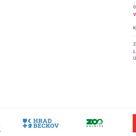
0
2
L