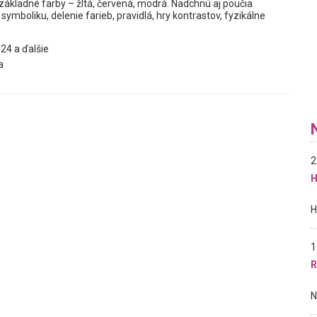
ákladné farby – žltá, červená, modrá. Nadchnú aj poučia
 symboliku, delenie farieb, pravidlá, hry kontrastov, fyzikálne
24 a ďalšie
a
2
H
1
R