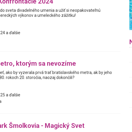
Konfrontácie 2024
ť do sveta divadelného umenia a užiť si neopakovateľnú
ereckých výkonov a umeleckého zážitku!
24 a ďalšie
etro, ktorým sa nevozíme
ieť, ako by vyzerala prvá trať bratislavského metra, ak by jeho
80. rokoch 20. storočia, naozaj dokončili?
25 a ďalšie
a
rk Šmolkovia - Magický Svet