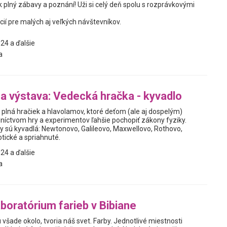
 plný zábavy a poznání! Uži si celý deň spolu s rozprávkovými
cií pre malých aj veľkých návštevníkov.
24 a ďalšie
a
na výstava: Vedecká hračka - kyvadlo
 plná hračiek a hlavolamov, ktoré deťom (ale aj dospelým)
íctvom hry a experimentov ľahšie pochopiť zákony fyziky.
 sú kyvadlá: Newtonovo, Galileovo, Maxwellovo, Rothovo,
tické a spriahnuté.
24 a ďalšie
a
boratórium farieb v Bibiane
 všade okolo, tvoria náš svet. Farby. Jednotlivé miestnosti