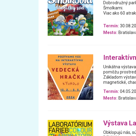
Dobrodružný park
Šmolkami.
Viac ako 60 atrak
Termín:
30.08.20
Mesto:
Bratislav
Interaktív
Unikátna výstava
pomôžu prostredn
Základom výstavy
magnetické, chao
Termín:
04.05.20
Mesto:
Bratislav
Výstava La
Obklopujú nás, sú