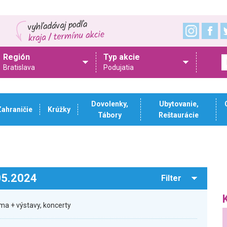
Región
Typ akcie
Bratislava
Podujatia
Dovolenky,
Ubytovanie,
Zahraničie
Krúžky
Tábory
Reštaurácie
.05.2024
Filter
ma + výstavy, koncerty