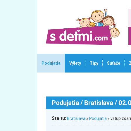
Podujatia
Výlety
Tipy
Súťaže
Podujatia
/ Bratislava / 02
Ste tu:
Bratislava
»
Podujatia
» vstup zdar