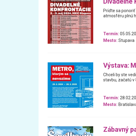
Divadelné 
Príďte sa ponori
atmosféru plnú h
Termín:
05.05.20
Mesto:
Stupava
Výstava: M
Chceli by ste ved
stavbu, začatú v 
Termín:
28.02.20
Mesto:
Bratislav
Zábavný pa