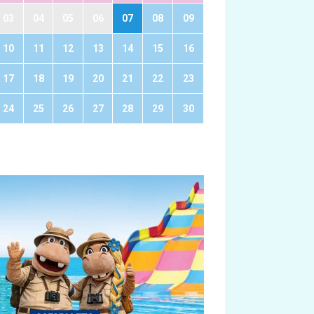
03
04
05
06
07
08
09
10
11
12
13
14
15
16
17
18
19
20
21
22
23
24
25
26
27
28
29
30