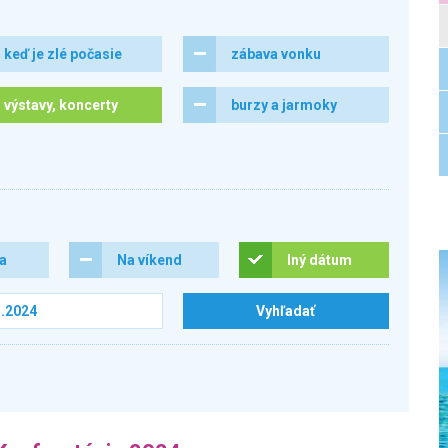
keď je zlé počasie
zábava vonku
výstavy, koncerty
burzy a jarmoky
ra
Na víkend
Iný dátum