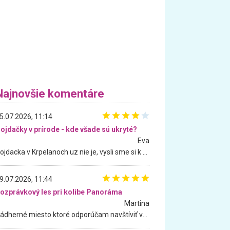
Najnovšie komentáre
5.07.2026, 11:14
ojdačky v prírode - kde všade sú ukryté?
Eva
Hojdacka v Krpelanoch uz nie je, vysli sme si k nej vcera, ale, zial, uz je znicena. Ak sem planujete cestu len kvoli hojdacke, mozete si ju usetrit. Krasny vyhlad je tu vsak aj bez hojdacky :-)
9.07.2026, 11:44
ozprávkový les pri kolibe Panoráma
Martina
Nádherné miesto ktoré odporúčam navštíviť všetkými desiatimi, pre rodiny s deťmi, dôchodcom... Proste a jednoducho ozaj rozprávkový les.. určite ešte prídeme. Odniesli sme si na pamiatku krásne tričká,