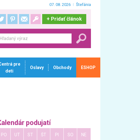
07. 08. 2026
Štefánia
+
Pridať článok
Centrá pre
Oslavy
Obchody
ESHOP
deti
Kalendár podujatí
PO
UT
ST
ŠT
PI
SO
NE