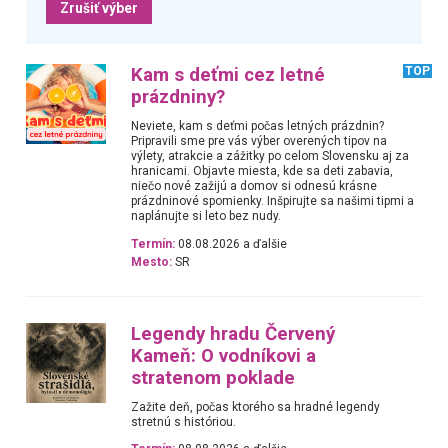
Zrušiť výber
Kam s deťmi cez letné
TOP
prázdniny?
Neviete, kam s deťmi počas letných prázdnin?
Pripravili sme pre vás výber overených tipov na
výlety, atrakcie a zážitky po celom Slovensku aj za
hranicami. Objavte miesta, kde sa deti zabavia,
niečo nové zažijú a domov si odnesú krásne
prázdninové spomienky. Inšpirujte sa našimi tipmi a
naplánujte si leto bez nudy.
Termín:
08.08.2026 a ďalšie
Mesto:
SR
Legendy hradu Červený
Kameň: O vodníkovi a
stratenom poklade
Zažite deň, počas ktorého sa hradné legendy
stretnú s históriou.