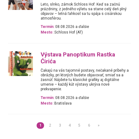
Leto, slnko, zámok Schloss Hof: Keď sa začnú
prázdniny, z jedného výletu sa stane celý deň plný
objavov – letná ľahkosť sa tu spája s cisárskou
atmosférou.
Termín:
08.08.2026 a ďalšie
Mesto:
Schloss Hof (AT)
Výstava Panoptikum Rastka
Ćirića
Čakajú na vás tajomné postavy, nečakané príbehy a
obrázky, pri ktorých budete objavovať, smiať sa a
žasnúť. Nájdete tu klasické grafiky aj digitálne
umenie – každý kút výstavy ukrýva nové
prekvapenie.
Termín:
08.08.2026 a ďalšie
Mesto:
Bratislava
1
2
3
4
5
6
»