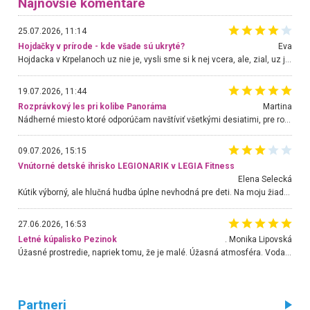
Najnovšie komentáre
25.07.2026, 11:14
Hojdačky v prírode - kde všade sú ukryté?
Eva
Hojdacka v Krpelanoch uz nie je, vysli sme si k nej vcera, ale, zial, uz je znicena. Ak sem planujete cestu len kvoli hojdacke, mozete si ju usetrit. Krasny vyhlad je tu vsak aj bez hojdacky :-)
19.07.2026, 11:44
Rozprávkový les pri kolibe Panoráma
Martina
Nádherné miesto ktoré odporúčam navštíviť všetkými desiatimi, pre rodiny s deťmi, dôchodcom... Proste a jednoducho ozaj rozprávkový les.. určite ešte prídeme. Odniesli sme si na pamiatku krásne tričká,
09.07.2026, 15:15
Vnútorné detské ihrisko LEGIONARIK v LEGIA Fitness
Elena Selecká
Kútik výborný, ale hlučná hudba úplne nevhodná pre deti. Na moju žiadosť o aspoň sušenie nereagovali.
27.06.2026, 16:53
Letné kúpalisko Pezinok
. Monika Lipovská
Úžasné prostredie, napriek tomu, že je malé. Úžasná atmosféra. Voda fantastická a nádherná. Ľudí je pomerne veľa, ale su mili a ohľaduplní. Je veľmi zaujímavé sledovať, ako dokážu spolu športovať cudzí ľudia a bez ohľadu na vek. Vládne tu pohoda. Vnuka neviem dostať z vody. Ďakujem za krásny deň . Urcite sa sem vrátim. Jediný problém je s parkovaním, ale aj ten sa mi podarilo vyriešiť. Monika Bratislava
Partneri