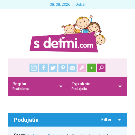
08. 08. 2026
Oskár
+
Región
Typ akcie
Bratislava
Podujatia
Podujatia
Filter