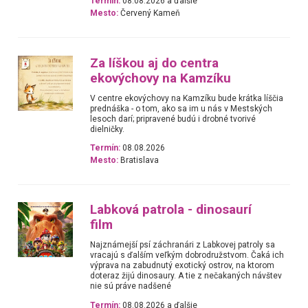
Termín:
08.08.2026 a ďalšie
Mesto:
Červený Kameň
Za líškou aj do centra
ekovýchovy na Kamzíku
V centre ekovýchovy na Kamzíku bude krátka líščia
prednáška - o tom, ako sa im u nás v Mestských
lesoch darí; pripravené budú i drobné tvorivé
dielničky.
Termín:
08.08.2026
Mesto:
Bratislava
Labková patrola - dinosaurí
film
Najznámejší psí záchranári z Labkovej patroly sa
vracajú s ďalším veľkým dobrodružstvom. Čaká ich
výprava na zabudnutý exotický ostrov, na ktorom
doteraz žijú dinosaury. A tie z nečakaných návštev
nie sú práve nadšené
Termín:
08.08.2026 a ďalšie