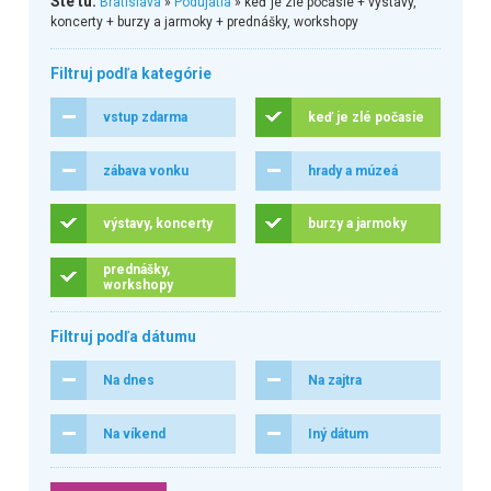
Ste tu:
Bratislava
»
Podujatia
» keď je zlé počasie + výstavy,
koncerty + burzy a jarmoky + prednášky, workshopy
Filtruj podľa kategórie
vstup zdarma
keď je zlé počasie
zábava vonku
hrady a múzeá
výstavy, koncerty
burzy a jarmoky
prednášky,
workshopy
Filtruj podľa dátumu
Na dnes
Na zajtra
Na víkend
Iný dátum