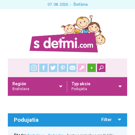
07. 08. 2026
Štefánia
+
Región
Typ akcie
Bratislava
Podujatia
Podujatia
Filter