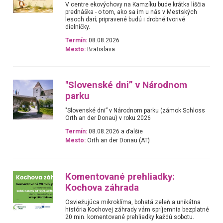
V centre ekovýchovy na Kamzíku bude krátka líščia
prednáška - o tom, ako sa im u nás v Mestských
lesoch darí; pripravené budú i drobné tvorivé
dielničky.
Termín:
08.08.2026
Mesto:
Bratislava
"Slovenské dni” v Národnom
parku
"Slovenské dni” v Národnom parku (zámok Schloss
Orth an der Donau) v roku 2026
Termín:
08.08.2026 a ďalšie
Mesto:
Orth an der Donau (AT)
Komentované prehliadky:
Kochova záhrada
Osviežujúca mikroklíma, bohatá zeleň a unikátna
história Kochovej záhrady vám spríjemnia bezplatné
20 min. komentované prehliadky každú sobotu.