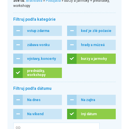
Ste tu:
Bratislava
»
Podujatia
» burzy a jarmoky + prednášky,
workshopy
Filtruj podľa kategórie
vstup zdarma
keď je zlé počasie
zábava vonku
hrady a múzeá
výstavy, koncerty
burzy a jarmoky
prednášky,
workshopy
Filtruj podľa dátumu
Na dnes
Na zajtra
Na víkend
Iný dátum