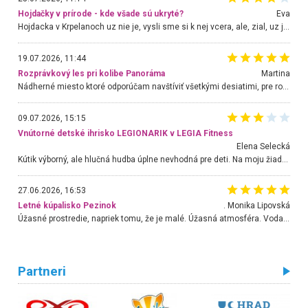
Hojdačky v prírode - kde všade sú ukryté?
Eva
Hojdacka v Krpelanoch uz nie je, vysli sme si k nej vcera, ale, zial, uz je znicena. Ak sem planujete cestu len kvoli hojdacke, mozete si ju usetrit. Krasny vyhlad je tu vsak aj bez hojdacky :-)
19.07.2026, 11:44
Rozprávkový les pri kolibe Panoráma
Martina
Nádherné miesto ktoré odporúčam navštíviť všetkými desiatimi, pre rodiny s deťmi, dôchodcom... Proste a jednoducho ozaj rozprávkový les.. určite ešte prídeme. Odniesli sme si na pamiatku krásne tričká,
09.07.2026, 15:15
Vnútorné detské ihrisko LEGIONARIK v LEGIA Fitness
Elena Selecká
Kútik výborný, ale hlučná hudba úplne nevhodná pre deti. Na moju žiadosť o aspoň sušenie nereagovali.
27.06.2026, 16:53
Letné kúpalisko Pezinok
. Monika Lipovská
Úžasné prostredie, napriek tomu, že je malé. Úžasná atmosféra. Voda fantastická a nádherná. Ľudí je pomerne veľa, ale su mili a ohľaduplní. Je veľmi zaujímavé sledovať, ako dokážu spolu športovať cudzí ľudia a bez ohľadu na vek. Vládne tu pohoda. Vnuka neviem dostať z vody. Ďakujem za krásny deň . Urcite sa sem vrátim. Jediný problém je s parkovaním, ale aj ten sa mi podarilo vyriešiť. Monika Bratislava
Partneri