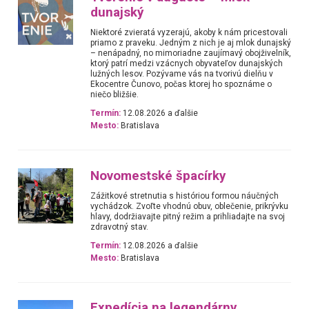
dunajský
Niektoré zvieratá vyzerajú, akoby k nám pricestovali
priamo z praveku. Jedným z nich je aj mlok dunajský
– nenápadný, no mimoriadne zaujímavý obojživelník,
ktorý patrí medzi vzácnych obyvateľov dunajských
lužných lesov. Pozývame vás na tvorivú dielňu v
Ekocentre Čunovo, počas ktorej ho spoznáme o
niečo bližšie.
Termín:
12.08.2026 a ďalšie
Mesto:
Bratislava
Novomestské špacírky
Zážitkové stretnutia s históriou formou náučných
vychádzok. Zvoľte vhodnú obuv, oblečenie, prikrývku
hlavy, dodržiavajte pitný režim a prihliadajte na svoj
zdravotný stav.
Termín:
12.08.2026 a ďalšie
Mesto:
Bratislava
Expedícia na legendárny