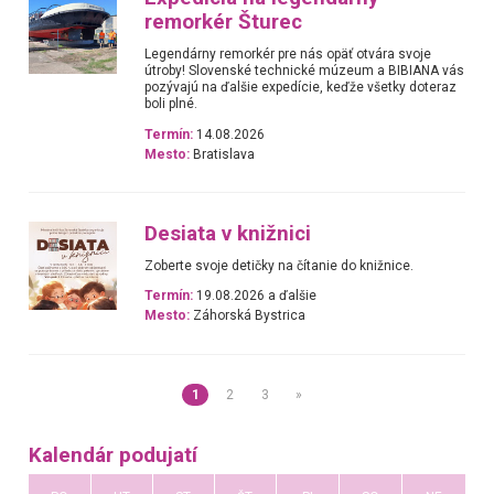
remorkér Šturec
Legendárny remorkér pre nás opäť otvára svoje
útroby! Slovenské technické múzeum a BIBIANA vás
pozývajú na ďalšie expedície, keďže všetky doteraz
boli plné.
Termín:
14.08.2026
Mesto:
Bratislava
Desiata v knižnici
Zoberte svoje detičky na čítanie do knižnice.
Termín:
19.08.2026 a ďalšie
Mesto:
Záhorská Bystrica
1
2
3
»
Kalendár podujatí