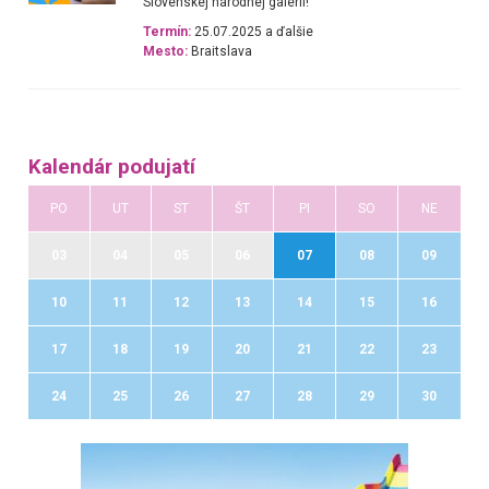
Slovenskej národnej galérii!
Termín:
25.07.2025 a ďalšie
Mesto:
Braitslava
Kalendár podujatí
PO
UT
ST
ŠT
PI
SO
NE
03
04
05
06
07
08
09
10
11
12
13
14
15
16
17
18
19
20
21
22
23
24
25
26
27
28
29
30