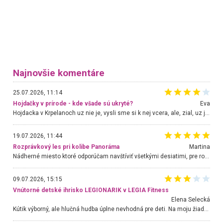
Najnovšie komentáre
25.07.2026, 11:14
Hojdačky v prírode - kde všade sú ukryté?
Eva
Hojdacka v Krpelanoch uz nie je, vysli sme si k nej vcera, ale, zial, uz je znicena. Ak sem planujete cestu len kvoli hojdacke, mozete si ju usetrit. Krasny vyhlad je tu vsak aj bez hojdacky :-)
19.07.2026, 11:44
Rozprávkový les pri kolibe Panoráma
Martina
Nádherné miesto ktoré odporúčam navštíviť všetkými desiatimi, pre rodiny s deťmi, dôchodcom... Proste a jednoducho ozaj rozprávkový les.. určite ešte prídeme. Odniesli sme si na pamiatku krásne tričká,
09.07.2026, 15:15
Vnútorné detské ihrisko LEGIONARIK v LEGIA Fitness
Elena Selecká
Kútik výborný, ale hlučná hudba úplne nevhodná pre deti. Na moju žiadosť o aspoň sušenie nereagovali.