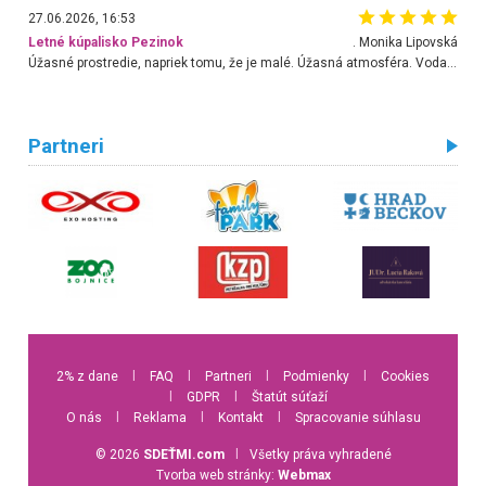
27.06.2026, 16:53
Letné kúpalisko Pezinok
. Monika Lipovská
Úžasné prostredie, napriek tomu, že je malé. Úžasná atmosféra. Voda fantastická a nádherná. Ľudí je pomerne veľa, ale su mili a ohľaduplní. Je veľmi zaujímavé sledovať, ako dokážu spolu športovať cudzí ľudia a bez ohľadu na vek. Vládne tu pohoda. Vnuka neviem dostať z vody. Ďakujem za krásny deň . Urcite sa sem vrátim. Jediný problém je s parkovaním, ale aj ten sa mi podarilo vyriešiť. Monika Bratislava
Partneri
2% z dane
l
FAQ
l
Partneri
l
Podmienky
l
Cookies
l
GDPR
l
Štatút súťaží
O nás
l
Reklama
l
Kontakt
l
Spracovanie súhlasu
© 2026
SDEŤMI.com
l
Všetky práva vyhradené
Tvorba web stránky:
Webmax