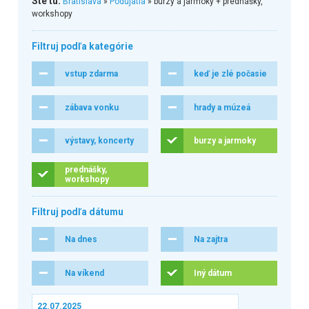
Ste tu:
Bratislava
»
Podujatia
» burzy a jarmoky + prednášky,
workshopy
Filtruj podľa kategórie
vstup zdarma
keď je zlé počasie
zábava vonku
hrady a múzeá
výstavy, koncerty
burzy a jarmoky
prednášky,
workshopy
Filtruj podľa dátumu
Na dnes
Na zajtra
Na víkend
Iný dátum