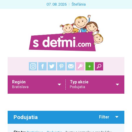
07. 08. 2026
Štefánia
+
Región
Typ akcie
Bratislava
Podujatia
Podujatia
Filter