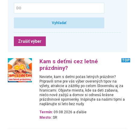
Zrušiť výber
Kam s deťmi cez letné
TOP
prázdniny?
Neviete, kam s deťmi počas letných prázdnin?
Pripravili sme pre vás výber overených tipov na
výlety, atrakcie a zážitky po celom Slovensku aj za
hranicami. Objavte miesta, kde sa deti zabavia,
niečo nové zažijú a domov si odnesú krásne
prázdninové spomienky. Inšpirujte sa našimi tipmi a
naplánujte si leto bez nudy.
Termín:
09.08.2026 a ďalšie
Mesto:
SR