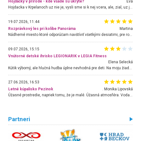
Hojdačky v prírode - kde všade sú ukryté?
Eva
Hojdacka v Krpelanoch uz nie je, vysli sme si k nej vcera, ale, zial, uz je znicena. Ak sem planujete cestu len kvoli hojdacke, mozete si ju usetrit. Krasny vyhlad je tu vsak aj bez hojdacky :-)
19.07.2026, 11:44
Rozprávkový les pri kolibe Panoráma
Martina
Nádherné miesto ktoré odporúčam navštíviť všetkými desiatimi, pre rodiny s deťmi, dôchodcom... Proste a jednoducho ozaj rozprávkový les.. určite ešte prídeme. Odniesli sme si na pamiatku krásne tričká,
09.07.2026, 15:15
Vnútorné detské ihrisko LEGIONARIK v LEGIA Fitness
Elena Selecká
Kútik výborný, ale hlučná hudba úplne nevhodná pre deti. Na moju žiadosť o aspoň sušenie nereagovali.
27.06.2026, 16:53
Letné kúpalisko Pezinok
. Monika Lipovská
Úžasné prostredie, napriek tomu, že je malé. Úžasná atmosféra. Voda fantastická a nádherná. Ľudí je pomerne veľa, ale su mili a ohľaduplní. Je veľmi zaujímavé sledovať, ako dokážu spolu športovať cudzí ľudia a bez ohľadu na vek. Vládne tu pohoda. Vnuka neviem dostať z vody. Ďakujem za krásny deň . Urcite sa sem vrátim. Jediný problém je s parkovaním, ale aj ten sa mi podarilo vyriešiť. Monika Bratislava
Partneri