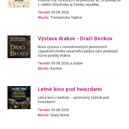
hodové trhy, na ktorých sa predstaví až 50 predajcov
z celého Slovenska aj Českej republiky.
Termín:
09.08.2026
Mesto:
Trenčianske Teplice
Výstava drakov - Dračí Beckov
Nová výstava v novootvorených priestoroch
západného krídla severného paláca vám predstaví
rôzne podoby drakov.
Termín:
09.08.2026 a ďalšie
Mesto:
Beckov
Letné kino pod hviezdami
Letné kino v kaštieli – výnimočný zážitok pod
hviezdami!
Termín:
09.08.2026
Mesto:
Svatý Anton