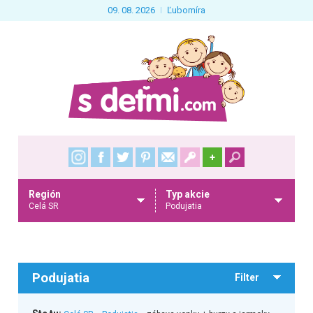
09. 08. 2026
Ľubomíra
+
Región
Typ akcie
Celá SR
Podujatia
Podujatia
Filter