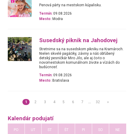
Penová párty na mestskom kúpalisku.
Termín:
09.08.2026
Mesto:
Modra
Susedský piknik na Jahodovej
Stretnime sa na susedskom pikniku na Kramároch.
Nielen skvelé pagáčiky, záviny a náš obľúbený
detský pesničkár Miro Jilo, ale aj čo-to o
novomestskom komunálnom živote a víziách do
budúcnosť.
Termín:
09.08.2026
Mesto:
Bratislava
1
2
3
4
5
6
7
…
32
»
Kalendár podujatí
PO
UT
ST
ŠT
PI
SO
NE