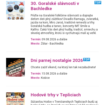
30. Goralské slávnosti v
TOP
Bachledke
Príďte na Goralské folklórne slávnosti a doprajte
deťom deň plný zážitkov!.Divadlo Ramagu, zvieratká,
jazda na koni, Miro Jaroš, tradičné remeslá a trhy.
Goralská hudba a tanec, koncerty IMT Smile a
Kaliho. Čaká Vás deň plný hudby, tradícií, smiechu a
skvelej atmosféry, ktorú si vychutnajú malí aj veľkí.
Termín:
09.08.2026 a ďalšie
Mesto:
Ždiar - Bachledka
Dni parnej nostalgie 2026
TOP
Chcete zažiť víkend, na ktorý len tak nezabudnete!
Termín:
15.08.2026 a ďalšie
Mesto:
Košice
Hodové trhy v Tepliciach
Súčasťou Hodov v Trenčianskych Tepliciach budú aj