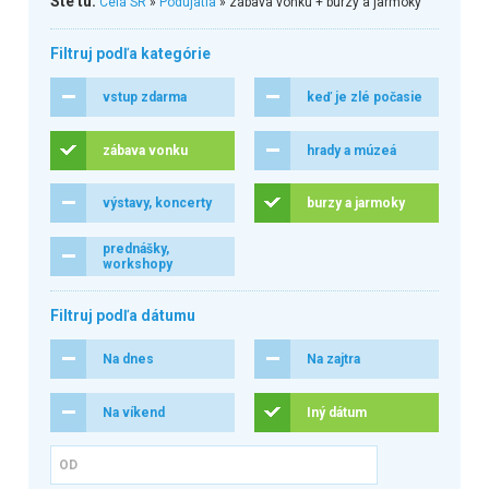
Ste tu:
Celá SR
»
Podujatia
» zábava vonku + burzy a jarmoky
Filtruj podľa kategórie
vstup zdarma
keď je zlé počasie
zábava vonku
hrady a múzeá
výstavy, koncerty
burzy a jarmoky
prednášky,
workshopy
Filtruj podľa dátumu
Na dnes
Na zajtra
Na víkend
Iný dátum