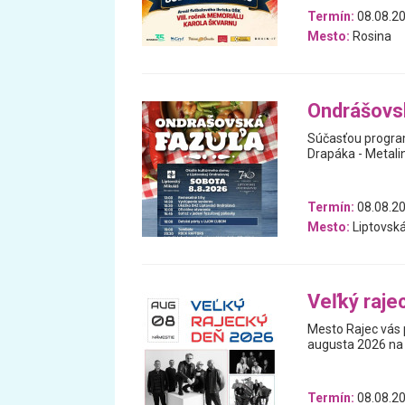
Termín:
08.08.2
Mesto:
Rosina
Ondrášovs
Súčasťou program
Drapáka - Metalin
Termín:
08.08.2
Mesto:
Liptovsk
Veľký raje
Mesto Rajec vás p
augusta 2026 na
Termín:
08.08.2