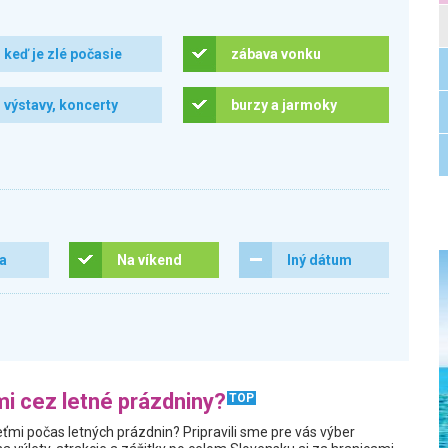
keď je zlé počasie
zábava vonku
výstavy, koncerty
burzy a jarmoky
ra
Na víkend
Iný dátum
i cez letné prázdniny?
TOP
ťmi počas letných prázdnin? Pripravili sme pre vás výber