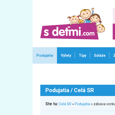
Podujatia
Výlety
Tipy
Súťaže
Podujatia
/ Celá SR
Ste tu:
Celá SR
»
Podujatia
» zábava vonku