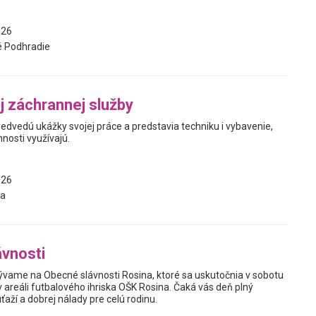
026
 Podhradie
j záchrannej služby
redvedú ukážky svojej práce a predstavia techniku i vybavenie,
innosti využívajú.
026
a
vnosti
vame na Obecné slávnosti Rosina, ktoré sa uskutočnia v sobotu
 areáli futbalového ihriska OŠK Rosina. Čaká vás deň plný
ťaží a dobrej nálady pre celú rodinu.