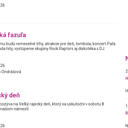
026
ká fazuľa
u budú remeselné trhy, atrakcie pre deti, tombola, koncert Paľa
da hity, vystúpenie skupiny Rock Raptors aj diskotéka s DJ.
026
2
á Ondrášová
H
cký deň
ozýva na Veľký rajecký deň, ktorý sa uskutoční v sobotu 8.
1
 našom námestí.
R
026