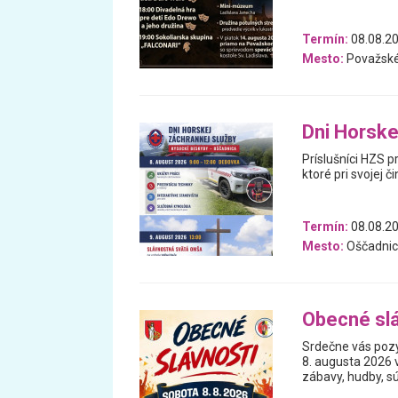
Termín:
08.08.2
Mesto:
Považské
Dni Horske
Príslušníci HZS p
ktoré pri svojej č
Termín:
08.08.2
Mesto:
Oščadnic
Obecné slá
Srdečne vás pozý
8. augusta 2026 v
zábavy, hudby, sú