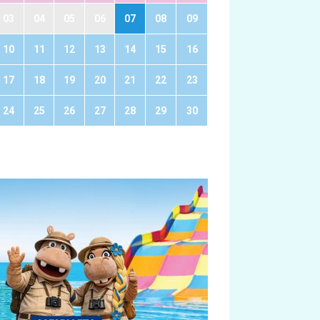
03
04
05
06
07
08
09
10
11
12
13
14
15
16
17
18
19
20
21
22
23
24
25
26
27
28
29
30