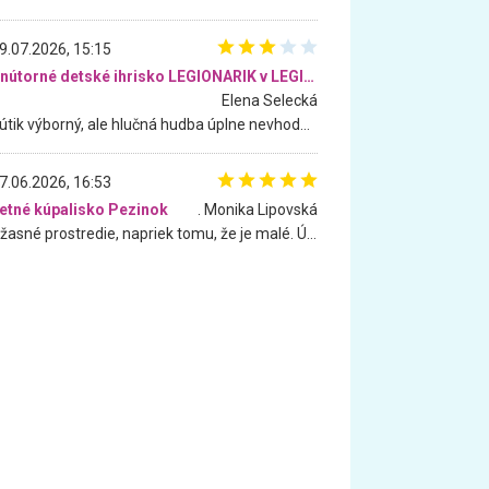
9.07.2026, 15:15
Vnútorné detské ihrisko LEGIONARIK v LEGIA Fitness
Elena Selecká
Kútik výborný, ale hlučná hudba úplne nevhodná pre deti. Na moju žiadosť o aspoň sušenie nereagovali.
7.06.2026, 16:53
etné kúpalisko Pezinok
. Monika Lipovská
Úžasné prostredie, napriek tomu, že je malé. Úžasná atmosféra. Voda fantastická a nádherná. Ľudí je pomerne veľa, ale su mili a ohľaduplní. Je veľmi zaujímavé sledovať, ako dokážu spolu športovať cudzí ľudia a bez ohľadu na vek. Vládne tu pohoda. Vnuka neviem dostať z vody. Ďakujem za krásny deň . Urcite sa sem vrátim. Jediný problém je s parkovaním, ale aj ten sa mi podarilo vyriešiť. Monika Bratislava