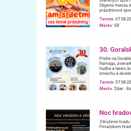
overených tipov n
Objavte miesta, 
prázdninové spomi
Termín:
07.08.20
Mesto:
SR
30. Gorals
Príďte na Goralsk
Ramagu, zvieratká
hudba a tanec, ko
smiechu a skvelej
Termín:
07.08.20
Mesto:
Ždiar - B
Noc hrado
Združenie hradu 
Považskom Hrad