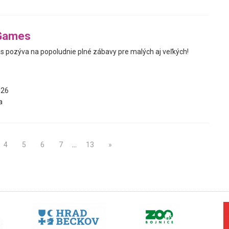
Games
s pozýva na popoludnie plné zábavy pre malých aj veľkých!
026
a
4
5
6
7
…
13
»