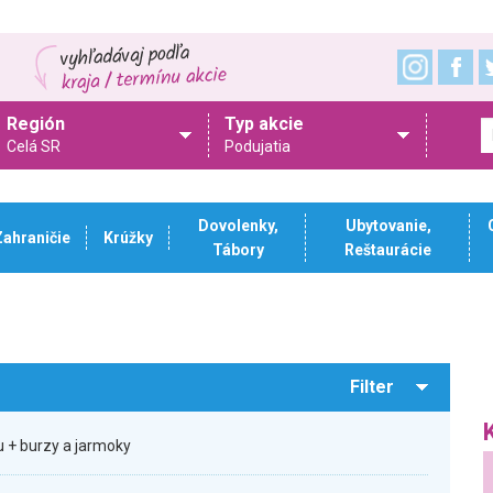
Región
Typ akcie
Celá SR
Podujatia
Dovolenky,
Ubytovanie,
Zahraničie
Krúžky
Tábory
Reštaurácie
Filter
 + burzy a jarmoky