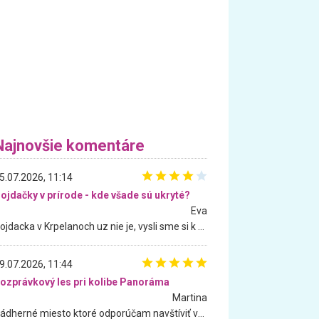
Najnovšie komentáre
5.07.2026, 11:14
ojdačky v prírode - kde všade sú ukryté?
Eva
Hojdacka v Krpelanoch uz nie je, vysli sme si k nej vcera, ale, zial, uz je znicena. Ak sem planujete cestu len kvoli hojdacke, mozete si ju usetrit. Krasny vyhlad je tu vsak aj bez hojdacky :-)
9.07.2026, 11:44
ozprávkový les pri kolibe Panoráma
Martina
Nádherné miesto ktoré odporúčam navštíviť všetkými desiatimi, pre rodiny s deťmi, dôchodcom... Proste a jednoducho ozaj rozprávkový les.. určite ešte prídeme. Odniesli sme si na pamiatku krásne tričká,