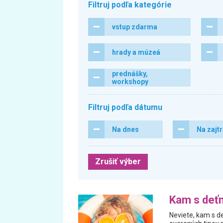
Filtruj podľa kategórie
vstup zdarma
hrady a múzeá
prednášky,
workshopy
Filtruj podľa dátumu
Na dnes
Na zajt
Zrušiť výber
Kam s deťm
Neviete, kam s de