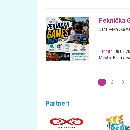
Pekníčka 
Café Pekníčka vá
Termín:
08.08.2
Mesto:
Bratislav
1
2
3
Partneri