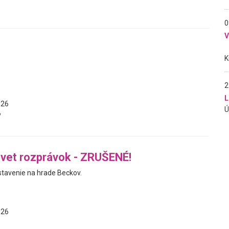
0
2
L
026
y
vet rozprávok - ZRUŠENÉ!
tavenie na hrade Beckov.
026