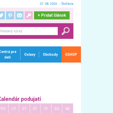
07. 08. 2026
Štefánia
+
Pridať článok
Centrá pre
Oslavy
Obchody
ESHOP
deti
Kalendár podujatí
PO
UT
ST
ŠT
PI
SO
NE