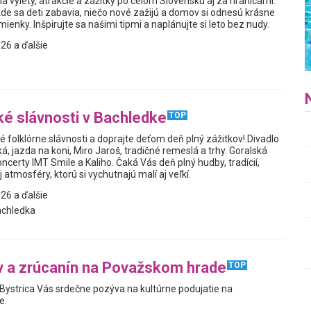
a výlety, atrakcie a zážitky po celom Slovensku aj za hranicami.
kde sa deti zabavia, niečo nové zažijú a domov si odnesú krásne
enky. Inšpirujte sa našimi tipmi a naplánujte si leto bez nudy.
26 a ďalšie
ké slávnosti v Bachledke
TOP
é folklórne slávnosti a doprajte deťom deň plný zážitkov!.Divadlo
, jazda na koni, Miro Jaroš, tradičné remeslá a trhy. Goralská
ncerty IMT Smile a Kaliho. Čaká Vás deň plný hudby, tradícií,
 atmosféry, ktorú si vychutnajú malí aj veľkí.
26 a ďalšie
achledka
v a zrúcanín na Považskom hrade
TOP
Bystrica Vás srdečne pozýva na kultúrne podujatie na
e.